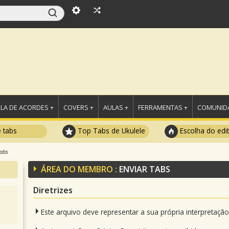
LA DE ACORDES +
COVERS +
AULAS +
FERRAMENTAS +
COMUNIDA
e tabs
Top Tabs de Ukulele
Escolha do edi
tabs
ÁREA DO MEMBRO :
ENVIAR TABS
Diretrizes
Este arquivo deve representar a sua própria interpretaçã