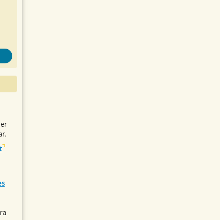
uer
r.
t
es
ra