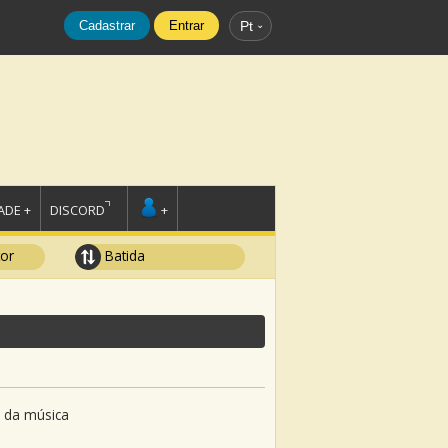
Cadastrar
Entrar
Pt
DE +
DISCORD
+
tor
Batida
o da música