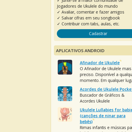
✓ Junte-se à maior comunidade de
Jogadores de Ukulele do mundo
✓ Avaliar, comentar e fazer amigos
✓ Salvar cifras em seu songbook
✓ Contribuir com tabs, aulas, etc.
Cadastrar
APLICATIVOS ANDROID
Afinador de Ukulele
O Afinador de Ukulele mais
preciso. Disponível a qualq
momento. Em qualquer luga
Acordes de Ukulele Pocke
Buscador de Gráficos &
Acordes Ukulele
Ukulele Lullabies for babi
(canções de ninar para
bebês)
Rimas infantis e músicas pa