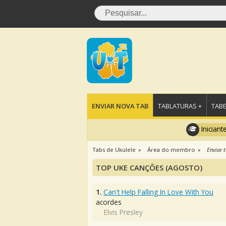
ENVIAR NOVA TAB
TABLATURAS +
TABE
Iniciant
Tabs de Ukulele
Área do membro
Enviar 
TOP UKE CANÇÕES (AGOSTO)
1.
Can't Help Falling In Love With You
acordes
Elvis Presley