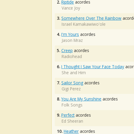
2.
Riptide
acordes
Vance Joy
3.
Somewhere Over The Rainbow
acord
Israel Kamakawiwo'ole
4.
I'm Yours
acordes
Jason Mraz
5.
Creep
acordes
Radiohead
6.
I Thought I Saw Your Face Today
acor
She and Him
7.
Sailor Song
acordes
Gigi Perez
8.
You Are My Sunshine
acordes
Folk Songs
9.
Perfect
acordes
Ed Sheeran
10.
Heather
acordes