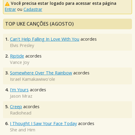
Você precisa estar logado para acessar esta página
Entrar
ou
Cadastrar
TOP UKE CANÇÕES (AGOSTO)
1.
Can't Help Falling In Love With You
acordes
Elvis Presley
2.
Riptide
acordes
Vance Joy
3.
Somewhere Over The Rainbow
acordes
Israel Kamakawiwo'ole
4.
I'm Yours
acordes
Jason Mraz
5.
Creep
acordes
Radiohead
6.
I Thought I Saw Your Face Today
acordes
She and Him