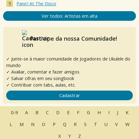
Panic! At The Disco
Ver todos: Artistas em alta
Participe da nossa Comunidade!
✓ Junte-se à maior comunidade de Jogadores de Ukulele do
mundo
✓ Avaliar, comentar e fazer amigos
✓ Salvar cifras em seu songbook
✓ Contribuir com tabs, aulas, etc.
Cadastrar
0-9
A
B
C
D
E
F
G
H
I
J
K
L
M
N
O
P
Q
R
S
T
U
V
W
X
Y
Z