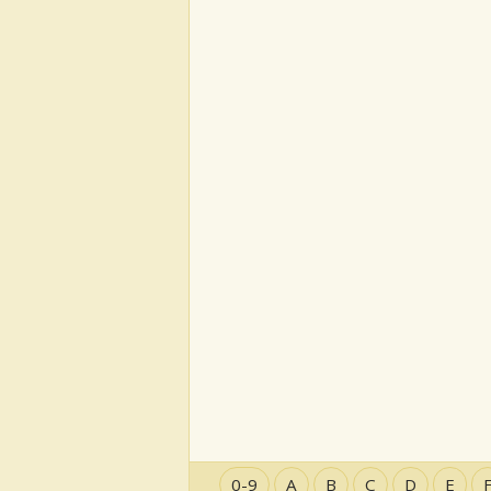
0-9
A
B
C
D
E