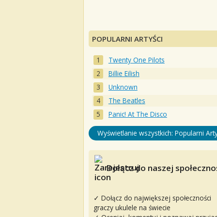
POPULARNI ARTYŚCI
Twenty One Pilots
Billie Eilish
Unknown
The Beatles
Panic! At The Disco
Wyświetlanie wszystkich: Popularni Arty
Dołącz do naszej społecznoś
✓ Dołącz do największej społeczności
graczy ukulele na świecie