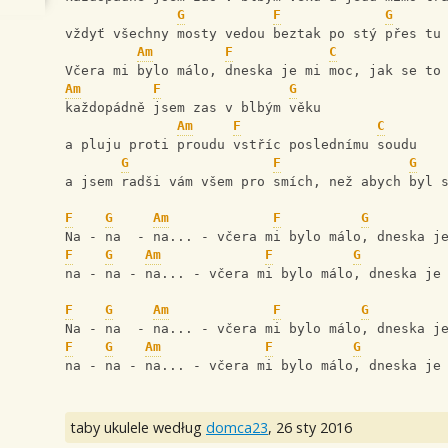
G
F
G
vždyť všechny mosty vedou beztak po stý přes tu
Am
F
C
Včera mi bylo málo, dneska je mi moc, jak se to
Am
F
G
každopádně jsem zas v blbým věku 
Am
F
C
a pluju proti proudu vstříc poslednímu soudu 
G
F
G
a jsem radši vám všem pro smích, než abych byl 
F
G
Am
F
G
Na - na  - na... - včera mi bylo málo, dneska j
F
G
Am
F
G
na - na - na... - včera mi bylo málo, dneska je
F
G
Am
F
G
Na - na  - na... - včera mi bylo málo, dneska j
F
G
Am
F
G
na - na - na... - včera mi bylo málo, dneska je
taby ukulele według
domca23
,
26 sty 2016