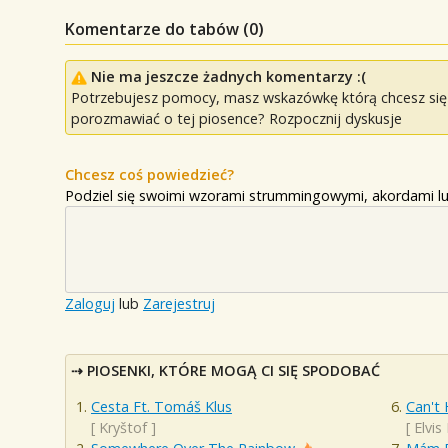
Komentarze do tabów (
0
)
Nie ma jeszcze żadnych komentarzy :(
Potrzebujesz pomocy, masz wskazówkę którą chcesz się p
porozmawiać o tej piosence? Rozpocznij dyskusje
Chcesz coś powiedzieć?
Podziel się swoimi wzorami strummingowymi, akordami lu
Zaloguj
lub
Zarejestruj
PIOSENKI, KTÓRE MOGĄ CI SIĘ SPODOBAĆ
Cesta Ft. Tomáš Klus
Can't 
[
Kryštof
]
[
Elvis