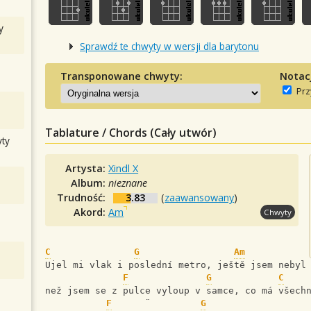
y
Sprawdź te chwyty w wersji dla barytonu
Transponowane chwyty:
Notac
Prz
Tablature / Chords (Cały utwór)
ty
Artysta:
Xindl X
Album:
nieznane
Trudność:
3.83
(
zaawansowany
)
Akord:
Am
Chwyty
C
G
Am
Ujel mi vlak i poslední metro, ještě jsem nebyl
F
G
C
než jsem se z pulce vyloup v samce, co má všech
F
      ¨         
G