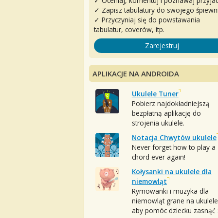
✓ Oceniaj, komentuj i poznawaj przyjac
✓ Zapisz tabulatury do swojego śpiewn
✓ Przyczyniaj się do powstawania
tabulatur, coverów, itp.
Zarejestruj
APLIKACJE NA ANDROIDA
Ukulele Tuner
Pobierz najdokładniejszą
bezpłatną aplikację do
strojenia ukulele.
Notacja Chwytów ukulele
Never forget how to play a
chord ever again!
Kołysanki na ukulele dla
niemowląt
Rymowanki i muzyka dla
niemowląt grane na ukulele
aby pomóc dziecku zasnąć :