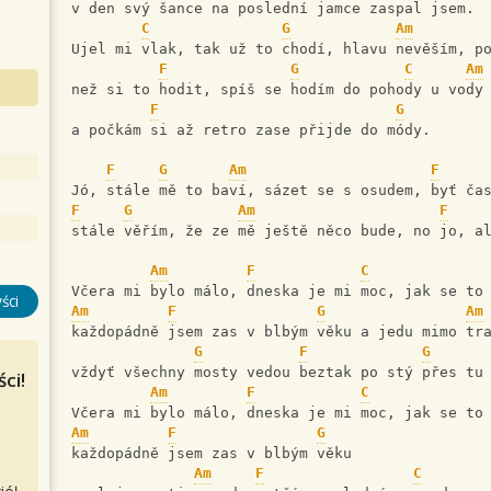
v den svý šance na poslední jamce zaspal jsem. 
C
G
Am
Ujel mi vlak, tak už to chodí, hlavu nevěším, p
F
G
C
Am
než si to hodit, spíš se hodím do pohody u vody
F
G
a počkám si až retro zase přijde do módy. 
F
G
Am
F
Jó, stále mě to baví, sázet se s osudem, byť ča
F
G
Am
F
stále věřím, že ze mě ještě něco bude, no jo, a
Am
F
C
Včera mi bylo málo, dneska je mi moc, jak se to
ści
Am
F
G
Am
každopádně jsem zas v blbým věku a jedu mimo tr
G
F
G
vždyť všechny mosty vedou beztak po stý přes tu
ci!
Am
F
C
Včera mi bylo málo, dneska je mi moc, jak se to
Am
F
G
každopádně jsem zas v blbým věku 
Am
F
C