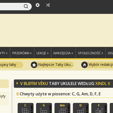
TY +
PRZERÓBKI +
LEKCJE +
NARZĘDZIA +
SPOŁECZNOŚĆ +
DI
ujacy taby
Najlepsze Taby Ukulele
Wybór redakcji
V BLBÝM VĚKU
TABY UKULELE WEDŁUG
XINDL X
6
Chwyty użyte w piosence
: C, G, Am, D, F, E
yty