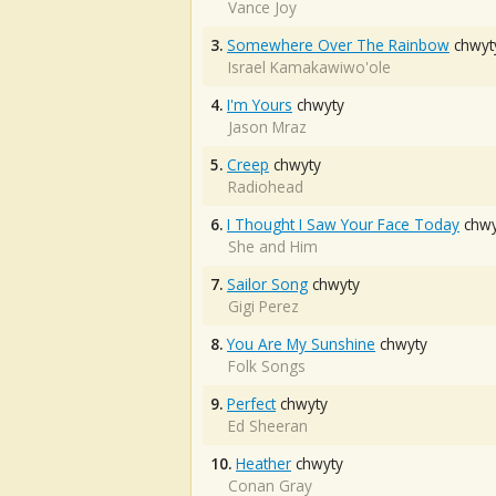
Vance Joy
3.
Somewhere Over The Rainbow
chwyt
Israel Kamakawiwo'ole
4.
I'm Yours
chwyty
Jason Mraz
5.
Creep
chwyty
Radiohead
6.
I Thought I Saw Your Face Today
chwy
She and Him
7.
Sailor Song
chwyty
Gigi Perez
8.
You Are My Sunshine
chwyty
Folk Songs
9.
Perfect
chwyty
Ed Sheeran
10.
Heather
chwyty
Conan Gray