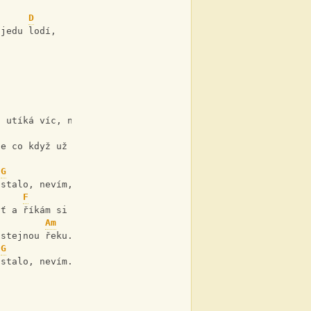
D
ojedu lodí,
G
s utíká víc, než je milo, 
E
le co když už bylo? 
G
 stalo, nevím, 
F
C
ať a říkám si tak ať, 
Am
 stejnou řeku. 
G
 stalo, nevím.