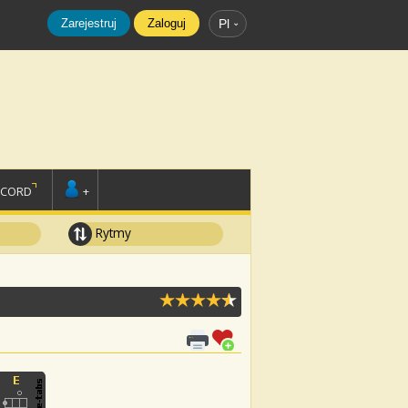
Zarejestruj
Zaloguj
Pl
SCORD
+
Rytmy