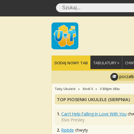
DODAJ NOWY TAB
TABULATURY +
CHWY
poczatk
Taby Ukulele
Xindl X
V Blbým Věku
TOP PIOSENKI UKULELE (SIERPNIA)
1.
Can't Help Falling In Love With You
chw
Elvis Presley
2.
Riptide
chwyty