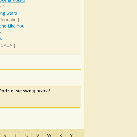
Doma Kočku
č
]
ng Stars
Republic
]
ne Like You
e
]
ow
 GAGA
]
odziel się swoją pracą!
S
T
U
V
W
X
Y