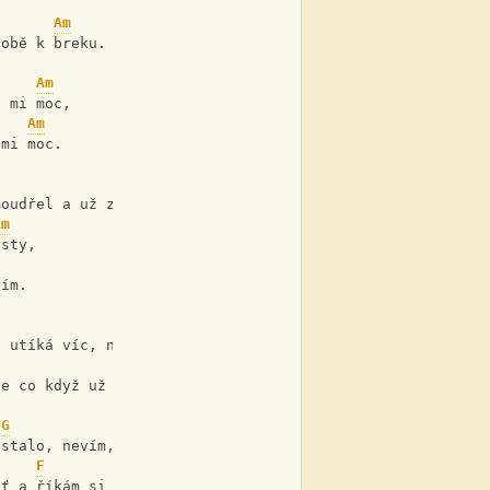
Am
sobě k breku. 
Am
e mi moc, 
Am
 mi moc. 
D
moudřel a už zas blbnu, 
Am
rsty, 
tím.
G
s utíká víc, než je milo, 
E
le co když už bylo? 
G
 stalo, nevím, 
F
C
ať a říkám si tak ať, 