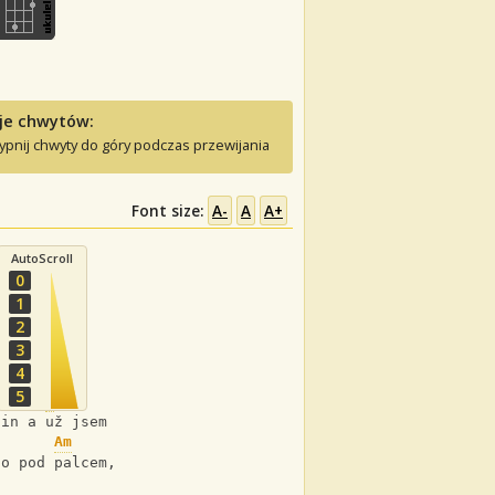
je chwytów:
ypnij chwyty do góry podczas przewijania
Font size:
A-
A
A+
AutoScroll
0
1
2
3
4
5
D
 in a už jsem retro, 
Am
no pod palcem, 