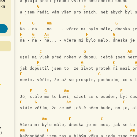
iół
a pluju proti proudu vstříc poslednímu soudu 
ika
G
F
G
a jsem radši vám všem pro smích, než abych byl 
F
G
Am
F
G
Na - na  - na... - včera mi bylo málo, dneska j
F
G
Am
F
G
na - na - na... - včera mi bylo málo, dneska je
C
G
Am
Ujel mi vlak před rokem v dubnu, ještě jsem nez
F
G
C
jak dopustil jsem to, že život protek mi mezi p
F
G
nevím, věřím, že až se prospím, pochopím, co s 
F
G
Am
F
Jó, stále mě to baví, sázet se s osudem, byť ča
F
G
Am
F
stále věřím, že ze mě ještě něco bude, no jo, a
Am
F
C
Včera mi bylo málo, dneska je mi moc, jak se to
,
Am
F
G
Am
)
každopádně jsem zas v blbým věku a jedu mimo tr