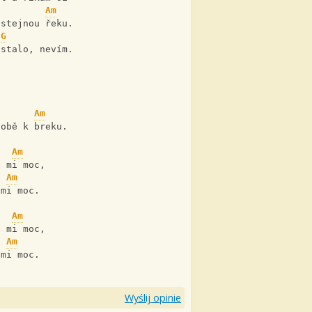
Am
 stejnou řeku. 
G
 stalo, nevím.
Am
sobě k breku. 
Am
e mi moc, 
Am
 mi moc. 
Am
e mi moc, 
Am
 mi moc.
Wyślij opinie