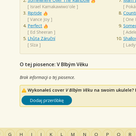
Somewhere Over The Rainbow
Mám 
[
Israel Kamakawiwo'ole
]
[
Poká
Riptide
Counti
[
Vance Joy
]
[
One 
Perfect
Someo
[
Ed Sheeran
]
[
Adel
Lhůta Záruční
Shall
[
Slza
]
[
Lady
O tej piosence: V Blbým Věku
Brak informacji o tej piosence.
Wykonałeś cover
V Blbým Věku
na swoim ukulele? P
Dodaj przeróbkę
F
G
H
I
J
K
L
M
N
O
P
Q
R