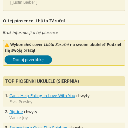
[
Justin Bieber
]
O tej piosence: Lhůta Záruční
Brak informacji o tej piosence.
Wykonałeś cover
Lhůta Záruční
na swoim ukulele? Podziel
się swoją pracą!
Dodaj przeróbkę
TOP PIOSENKI UKULELE (SIERPNIA)
1.
Can't Help Falling In Love With You
chwyty
Elvis Presley
2.
Riptide
chwyty
Vance Joy
3.
Somewhere Over The Rainbow
chwyty