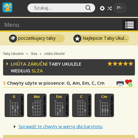
Pl
Menu
poczatkujacy taby
Najlepsze Taby Ukulele
Taby Ukulele
Slza
Lhůta Záruční
LHŮTA ZÁRUČNÍ
TABY UKULELE
WEDŁUG
SLZA
5
Chwyty użyte w piosence
: G, Am, Em, C, Cm
Sprawdź te chwyty w wersji dla barytonu