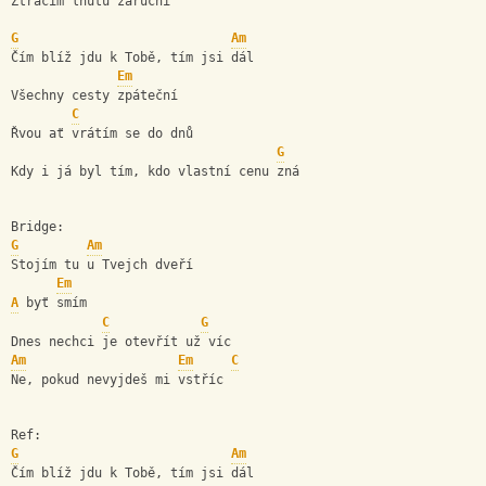
Ztrácím lhůtu záruční 
G
Am
Čím blíž jdu k Tobě, tím jsi dál 
Em
Všechny cesty zpáteční 
C
Řvou ať vrátím se do dnů 
G
Kdy i já byl tím, kdo vlastní cenu zná 
Bridge: 
G
Am
Stojím tu u Tvejch dveří 
Em
A
 byť smím
C
G
Dnes nechci je otevřít už víc 
Am
Em
C
Ne, pokud nevyjdeš mi vstříc 
Ref: 
G
Am
Čím blíž jdu k Tobě, tím jsi dál 