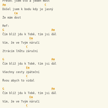
Přešel jsem sto a jeden most 
Am
C
Došel jsem k bodu kdy je jasný 
Cm
Že mám dost 
Ref: 
G
Am
Čím blíž jdu k Tobě, tím jsi dál 
Em
Vím, že ve Tvým náručí 
C
Ztrácím lhůtu záruční 
G
Am
Čím blíž jdu k Tobě, tím jsi dál 
Em
Všechny cesty zpáteční 
C
Řvou abych to vzdal 
G
Am
Čím blíž jdu k Tobě, tím jsi dál 
Em
Vím, že ve Tvým náručí 
C