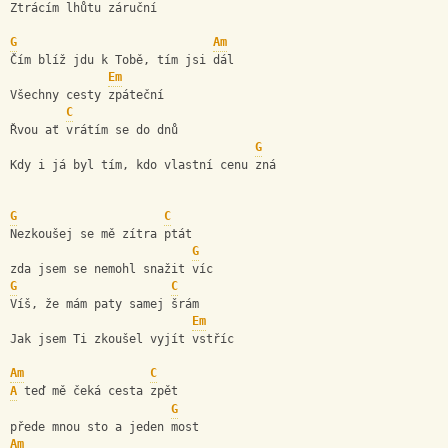
Ztrácím lhůtu záruční 
G
Am
Čím blíž jdu k Tobě, tím jsi dál 
Em
Všechny cesty zpáteční 
C
Řvou ať vrátím se do dnů 
G
Kdy i já byl tím, kdo vlastní cenu zná 
G
C
Nezkoušej se mě zítra ptát 
G
zda jsem se nemohl snažit víc 
G
C
Víš, že mám paty samej šrám 
Em
Jak jsem Ti zkoušel vyjít vstříc 
Am
C
A
 teď mě čeká cesta zpět 
G
přede mnou sto a jeden most 
Am