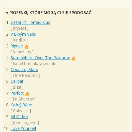
PIOSENKI, KTÓRE MOGĄ CI SIĘ SPODOBAĆ
Cesta Ft. Tomáš Klus
[
Kryštof
]
V Blbým Věku
[
Xindl X
]
Riptide
[
Vance Joy
]
Somewhere Over The Rainbow
[
Israel Kamakawiwo'ole
]
Counting Stars
[
One Republic
]
Celibát
[
Slza
]
Perfect
[
Ed Sheeran
]
Každý Ráno
[
Chinaski
]
All Of Me
[
John Legend
]
Love Yourself