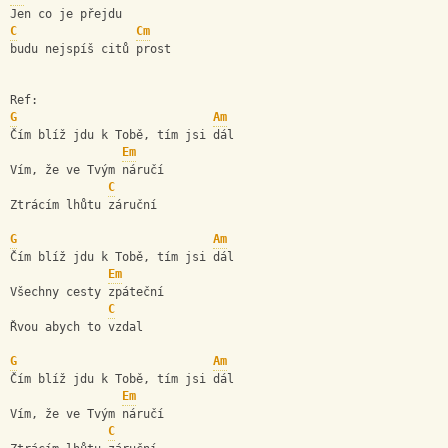
Jen co je přejdu 
C
Cm
budu nejspíš citů prost 
Ref: 
G
Am
Čím blíž jdu k Tobě, tím jsi dál 
Em
Vím, že ve Tvým náručí 
C
Ztrácím lhůtu záruční 
G
Am
Čím blíž jdu k Tobě, tím jsi dál 
Em
Všechny cesty zpáteční 
C
Řvou abych to vzdal 
G
Am
Čím blíž jdu k Tobě, tím jsi dál 
Em
Vím, že ve Tvým náručí 
C