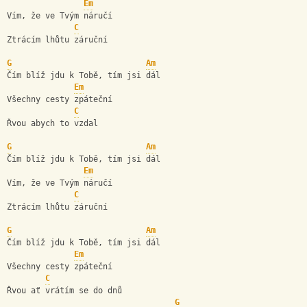
Em
Vím, že ve Tvým náručí 
C
Ztrácím lhůtu záruční 
G
Am
Čím blíž jdu k Tobě, tím jsi dál 
Em
Všechny cesty zpáteční 
C
Řvou abych to vzdal 
G
Am
Čím blíž jdu k Tobě, tím jsi dál 
Em
Vím, že ve Tvým náručí 
C
Ztrácím lhůtu záruční 
G
Am
Čím blíž jdu k Tobě, tím jsi dál 
Em
Všechny cesty zpáteční 
C
Řvou ať vrátím se do dnů 
G