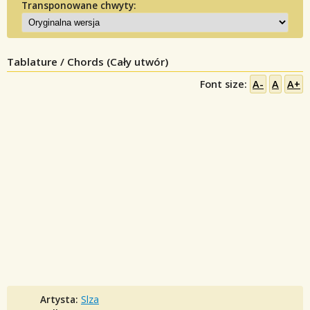
Transponowane chwyty:
Tablature / Chords (Cały utwór)
Font size:
A-
A
A+
Artysta:
Slza