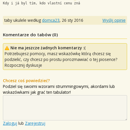
Kdy i já byl tím, kdo vlastní cenu zná
taby ukulele według
domca23
,
26 sty 2016
Wyślij opinie
Komentarze do tabów (
0
)
Nie ma jeszcze żadnych komentarzy :(
Potrzebujesz pomocy, masz wskazówkę którą chcesz się
podzielić, czy chcesz po prostu porozmawiać o tej piosence?
Rozpocznij dyskusje
Chcesz coś powiedzieć?
Podziel się swoimi wzorami strummingowymi, akordami lub
wskazówkami jak grać ten tabulator!
Zaloguj
lub
Zarejestruj