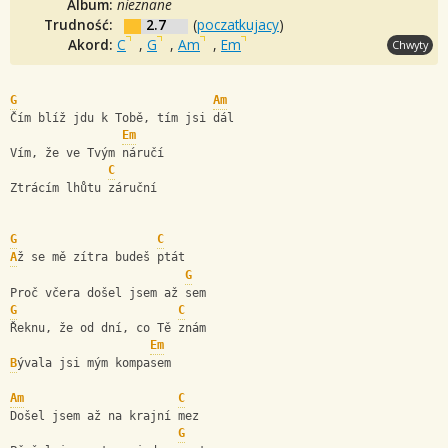
Album:
nieznane
Trudność:
2.7
(
poczatkujacy
)
Akord:
C
,
G
,
Am
,
Em
Chwyty
G
Am
Čím blíž jdu k Tobě, tím jsi dál 
Em
Vím, že ve Tvým náručí 
C
Ztrácím lhůtu záruční 
G
C
A
ž se mě zítra budeš ptát 
G
Proč včera došel jsem až sem 
G
C
Řeknu, že od dní, co Tě znám 
Em
B
ývala jsi mým kompasem 
Am
C
Došel jsem až na krajní mez 
G