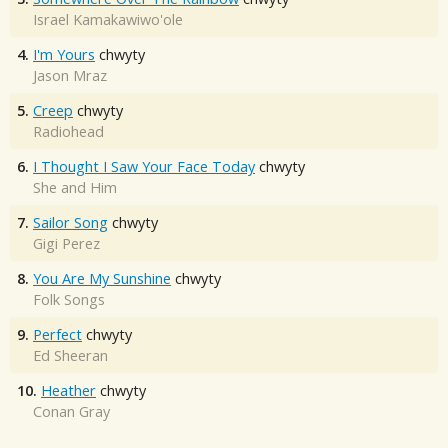
Israel Kamakawiwo'ole
4.
I'm Yours
chwyty
Jason Mraz
5.
Creep
chwyty
Radiohead
6.
I Thought I Saw Your Face Today
chwyty
She and Him
7.
Sailor Song
chwyty
Gigi Perez
8.
You Are My Sunshine
chwyty
Folk Songs
9.
Perfect
chwyty
Ed Sheeran
10.
Heather
chwyty
Conan Gray