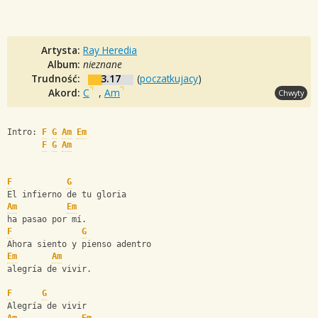
Artysta:
Ray Heredia
Album:
nieznane
Trudność:
3.17
(
poczatkujacy
)
Akord:
C
,
Am
Chwyty
Intro: 
F
G
Am
Em
F
G
Am
F
G
El infierno de tu gloria
Am
Em
ha pasao por mí.
F
G
Ahora siento y pienso adentro
Em
Am
alegría de vivir.
F
G
Alegría de vivir