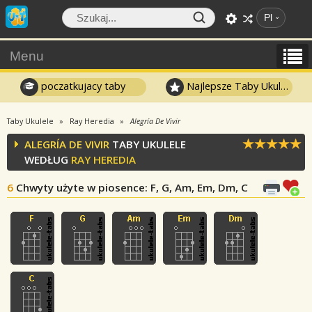
Pl
Menu
poczatkujacy taby
Najlepsze Taby Ukulele
Taby Ukulele
Ray Heredia
Alegría De Vivir
ALEGRÍA DE VIVIR
TABY UKULELE
WEDŁUG
RAY HEREDIA
6
Chwyty użyte w piosence
: F, G, Am, Em, Dm, C