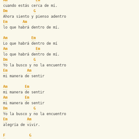
Am
Em
cuando estás cerca de mí.
Dm
G
Ahora siento y pienso adentro
Em
Am
lo que habrá dentro de mí.
Am
Em
Lo que habrá dentro de mí
Am
Em
lo que habrá dentro de mí.
Dm
G
Yo la busco y no la encuentro
Em
Am
mi manera de sentir
Am
Em
mi manera de sentir
Am
Em
mi manera de sentir
Dm
G
Yo la busco y no la encuentro
Em
Am
alegría de vivir.
F
G