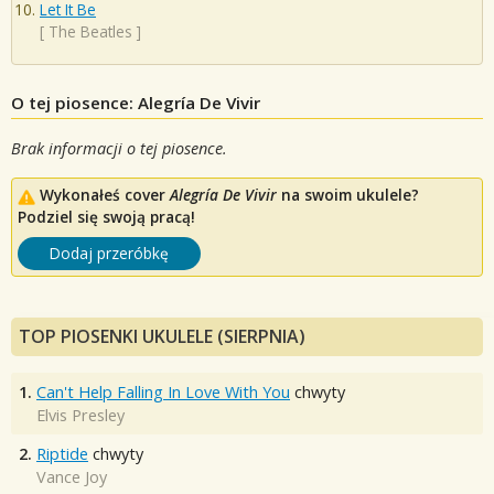
Let It Be
[
The Beatles
]
O tej piosence: Alegría De Vivir
Brak informacji o tej piosence.
Wykonałeś cover
Alegría De Vivir
na swoim ukulele?
Podziel się swoją pracą!
Dodaj przeróbkę
TOP PIOSENKI UKULELE (SIERPNIA)
1.
Can't Help Falling In Love With You
chwyty
Elvis Presley
2.
Riptide
chwyty
Vance Joy