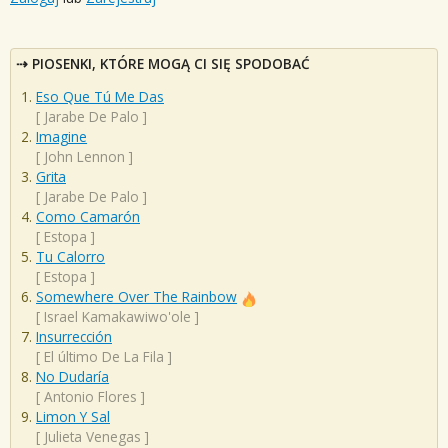
PIOSENKI, KTÓRE MOGĄ CI SIĘ SPODOBAĆ
Eso Que Tú Me Das
[
Jarabe De Palo
]
Imagine
[
John Lennon
]
Grita
[
Jarabe De Palo
]
Como Camarón
[
Estopa
]
Tu Calorro
[
Estopa
]
Somewhere Over The Rainbow
[
Israel Kamakawiwo'ole
]
Insurrección
[
El último De La Fila
]
No Dudaría
[
Antonio Flores
]
Limon Y Sal
[
Julieta Venegas
]