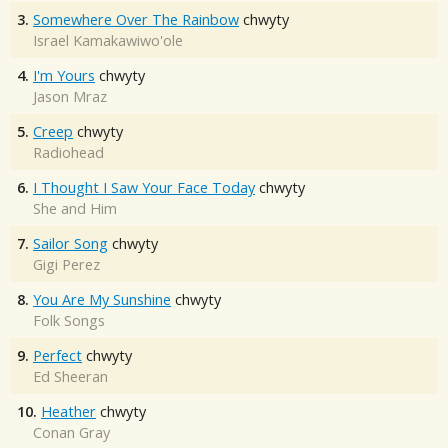
3.
Somewhere Over The Rainbow
chwyty
Israel Kamakawiwo'ole
4.
I'm Yours
chwyty
Jason Mraz
5.
Creep
chwyty
Radiohead
6.
I Thought I Saw Your Face Today
chwyty
She and Him
7.
Sailor Song
chwyty
Gigi Perez
8.
You Are My Sunshine
chwyty
Folk Songs
9.
Perfect
chwyty
Ed Sheeran
10.
Heather
chwyty
Conan Gray