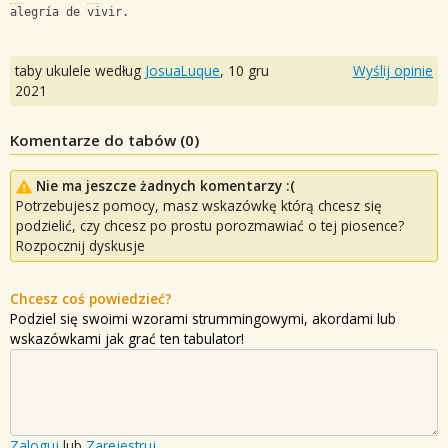
alegría de vivir.
taby ukulele według
JosuaLuque
,
10 gru
Wyślij opinie
2021
Komentarze do tabów (
0
)
Nie ma jeszcze żadnych komentarzy :(
Potrzebujesz pomocy, masz wskazówkę którą chcesz się
podzielić, czy chcesz po prostu porozmawiać o tej piosence?
Rozpocznij dyskusje
Chcesz coś powiedzieć?
Podziel się swoimi wzorami strummingowymi, akordami lub
wskazówkami jak grać ten tabulator!
Zaloguj
lub
Zarejestruj