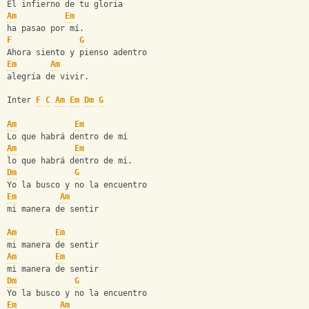
El infierno de tu gloria
Am
Em
ha pasao por mí.
F
G
Ahora siento y pienso adentro
Em
Am
alegría de vivir.
Inter 
F
C
Am
Em
Dm
G
Am
Em
Lo que habrá dentro de mí
Am
Em
lo que habrá dentro de mí.
Dm
G
Yo la busco y no la encuentro
Em
Am
mi manera de sentir
Am
Em
mi manera de sentir
Am
Em
mi manera de sentir
Dm
G
Yo la busco y no la encuentro
Em
Am