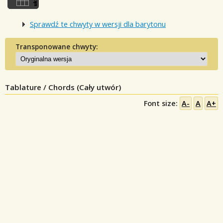
Sprawdź te chwyty w wersji dla barytonu
Transponowane chwyty:
Tablature / Chords (Cały utwór)
Font size:
A-
A
A+