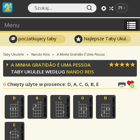
Pl
Menu
poczatkujacy taby
Najlepsze Taby Ukulele
Taby Ukulele
Nando Reis
A Minha Gratidão É Uma Pessoa
A MINHA GRATIDÃO É UMA PESSOA
TABY UKULELE WEDŁUG
NANDO REIS
6
Chwyty użyte w piosence
: D, A, C, G, B, E