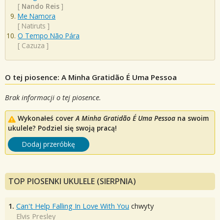
[
Nando Reis
]
Me Namora
[
Natiruts
]
O Tempo Não Pára
[
Cazuza
]
O tej piosence: A Minha Gratidão É Uma Pessoa
Brak informacji o tej piosence.
Wykonałeś cover
A Minha Gratidão É Uma Pessoa
na swoim
ukulele? Podziel się swoją pracą!
Dodaj przeróbkę
TOP PIOSENKI UKULELE (SIERPNIA)
1.
Can't Help Falling In Love With You
chwyty
Elvis Presley