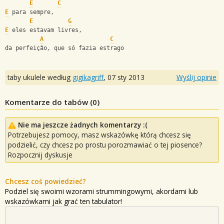
E
C
E
 para sempre,
E
G
E
 eles estavam livres,
A
C
da perfeição, que só fazia estrago
taby ukulele według
gigikagriff
,
07 sty 2013
Wyślij opinie
Komentarze do tabów (
0
)
Nie ma jeszcze żadnych komentarzy :(
Potrzebujesz pomocy, masz wskazówkę którą chcesz się
podzielić, czy chcesz po prostu porozmawiać o tej piosence?
Rozpocznij dyskusje
Chcesz coś powiedzieć?
Podziel się swoimi wzorami strummingowymi, akordami lub
wskazówkami jak grać ten tabulator!