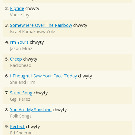
2.
Riptide
chwyty
Vance Joy
3.
Somewhere Over The Rainbow
chwyty
Israel Kamakawiwo'ole
4.
I'm Yours
chwyty
Jason Mraz
5.
Creep
chwyty
Radiohead
6.
I Thought I Saw Your Face Today
chwyty
She and Him
7.
Sailor Song
chwyty
Gigi Perez
8.
You Are My Sunshine
chwyty
Folk Songs
9.
Perfect
chwyty
Ed Sheeran