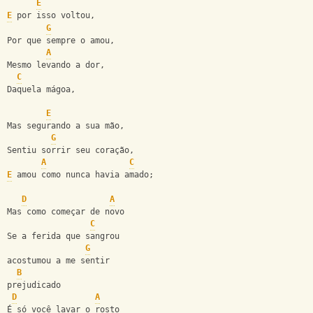
E
E
 por isso voltou,
G
Por que sempre o amou,
A
Mesmo levando a dor,
C
Daquela mágoa,
E
Mas segurando a sua mão,
G
Sentiu sorrir seu coração,
A
C
E
 amou como nunca havia amado;
D
A
Mas como começar de novo
C
Se a ferida que sangrou
G
acostumou a me sentir
B
prejudicado
D
A
É só você lavar o rosto