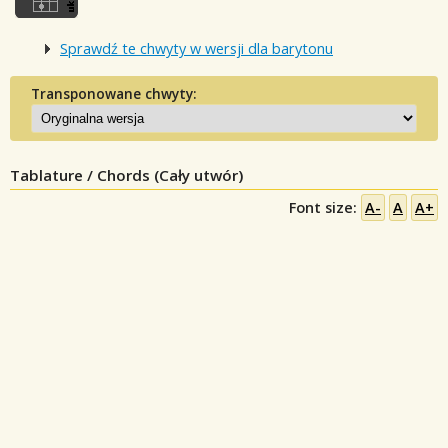
Sprawdź te chwyty w wersji dla barytonu
Transponowane chwyty:
Tablature / Chords (Cały utwór)
Font size:
A-
A
A+