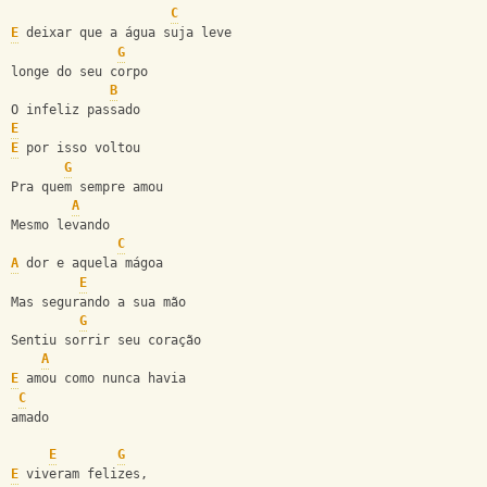
C
E
 deixar que a água suja leve
G
longe do seu corpo
B
O infeliz passado
E
E
 por isso voltou
G
Pra quem sempre amou
A
Mesmo levando
C
A
 dor e aquela mágoa
E
Mas segurando a sua mão
G
Sentiu sorrir seu coração
A
E
 amou como nunca havia
C
amado
E
G
E
 viveram felizes,