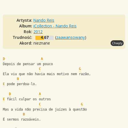
Artysta:
Nando Reis
Album:
iCollection - Nando Reis
Rok:
2012
Trudność:
4.67
(
zaawansowany
)
Akord:
nieznane
Chwyty
D
A
Depois de pensar um pouco
C
G
Ela viu que não havia mais motivo nem razão,
B
E
 pode perdoa-lo.
D
A
E
 fácil culpar os outros
C
G
Mas a vida não precisa de juízes à questão
B
É sermos razoáveis.