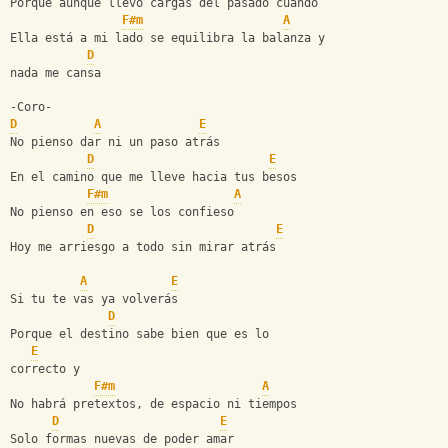
Porque aunque llevo cargas del pasado cuando
F#m
A
Ella está a mi lado se equilibra la balanza y 
D
nada me cansa
-Coro-
D
A
E
No pienso dar ni un paso atrás
D
E
En el camino que me lleve hacia tus besos
F#m
A
No pienso en eso se los confieso
D
E
Hoy me arriesgo a todo sin mirar atrás
A
E
Si tu te vas ya volverás
D
Porque el destino sabe bien que es lo 
E
correcto y
F#m
A
No habrá pretextos, de espacio ni tiempos
D
E
Solo formas nuevas de poder amar