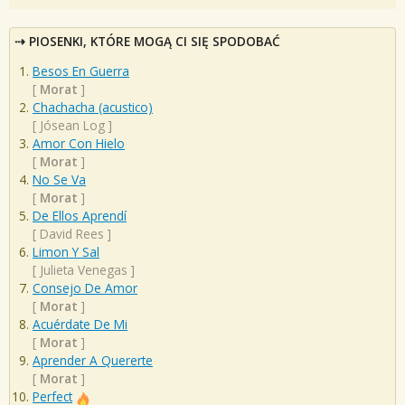
PIOSENKI, KTÓRE MOGĄ CI SIĘ SPODOBAĆ
Besos En Guerra
[
Morat
]
Chachacha (acustico)
[
Jósean Log
]
Amor Con Hielo
[
Morat
]
No Se Va
[
Morat
]
De Ellos Aprendí
[
David Rees
]
Limon Y Sal
[
Julieta Venegas
]
Consejo De Amor
[
Morat
]
Acuérdate De Mi
[
Morat
]
Aprender A Quererte
[
Morat
]
Perfect