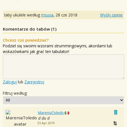
taby ukulele według
msusa
,
28 cze 2018
Wyślij opinie
Komentarze do tabów (
1
)
Chcesz coś powiedzieć?
Podziel się swoimi wzorami strummingowymi, akordami lub
wskazówkami jak grać ten tabulator!
Zaloguj
lub
Zarejestruj
Filtruj według:
MareniaToledo
d du d
25 Apr 2019