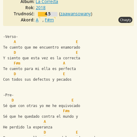
Album:
La Correcta
Rok:
2018
Trudność:
4.5
(
zaawansowany
)
Akord:
A
,
F#m
Chwyty
-Verso-
A
E
Te cuento que me encuentro enamorado
D
E
Y siento que esta vez es la correcta
F#m
A
Te cuento para mi ella es perfecta
D
E
Con todos sus defectos y pecados
-Pre-
D
E
Sé que con otras yo me he equivocado
F#m
Sé que he quedado contra el mundo y
A
He perdido la esperanza
D
E