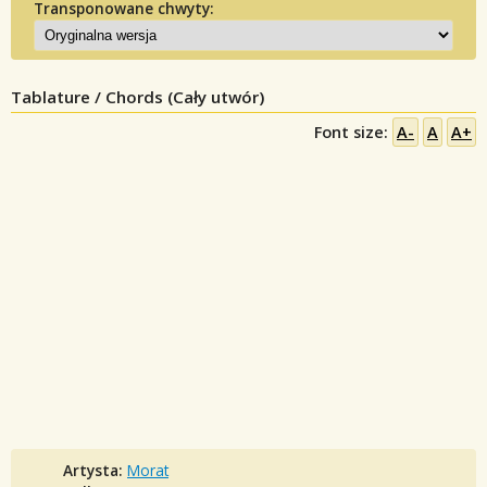
Transponowane chwyty:
Tablature / Chords (Cały utwór)
Font size:
A-
A
A+
Artysta:
Morat