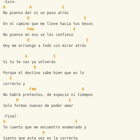
-Coro-
D
A
E
No pienso dar ni un paso atrás
D
E
En el camino que me lleve hacia tus besos
F#m
A
No pienso en eso se los confieso
D
E
Hoy me arriesgo a todo sin mirar atrás
A
E
Si tu te vas ya volverás
D
Porque el destino sabe bien que es lo 
E
correcto y
F#m
A
No habrá pretextos, de espacio ni tiempos
D
E
Solo formas nuevas de poder amar
-Final-
A
E
Te cuento que me encuentro enamorado y
A
Siento que esta vez es la correcta