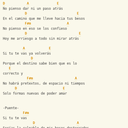
D
A
E
No pienso dar ni un paso atrás
D
E
En el camino que me lleve hacia tus besos
F#m
A
No pienso en eso se los confieso
D
E
Hoy me arriesgo a todo sin mirar atrás
A
E
Si tu te vas ya volverás
D
Porque el destino sabe bien que es lo 
E
correcto y
F#m
A
No habrá pretextos, de espacio ni tiempos
D
E
Solo formas nuevas de poder amar
-Puente-
F#m
Si tu te vas
D
A