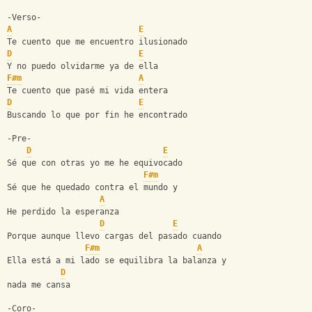
-Verso-
A
E
Te cuento que me encuentro ilusionado
D
E
Y no puedo olvidarme ya de ella
F#m
A
Te cuento que pasé mi vida entera
D
E
Buscando lo que por fin he encontrado
-Pre-
D
E
Sé que con otras yo me he equivocado
F#m
Sé que he quedado contra el mundo y
A
He perdido la esperanza
D
E
Porque aunque llevo cargas del pasado cuando
F#m
A
Ella está a mi lado se equilibra la balanza y 
D
nada me cansa
-Coro-