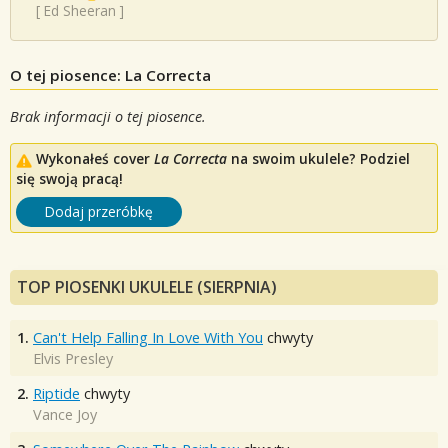
[
Ed Sheeran
]
O tej piosence: La Correcta
Brak informacji o tej piosence.
Wykonałeś cover
La Correcta
na swoim ukulele? Podziel
się swoją pracą!
Dodaj przeróbkę
TOP PIOSENKI UKULELE (SIERPNIA)
1.
Can't Help Falling In Love With You
chwyty
Elvis Presley
2.
Riptide
chwyty
Vance Joy