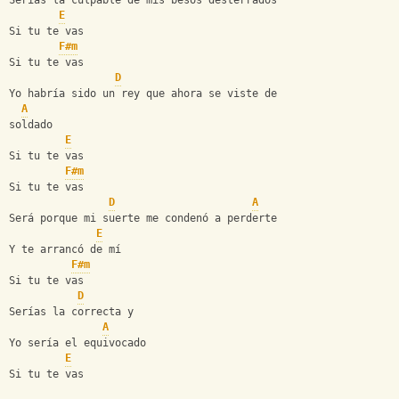
Serías la culpable de mis besos desterrados
E
Si tu te vas
F#m
Si tu te vas
D
Yo habría sido un rey que ahora se viste de 
A
soldado
E
Si tu te vas
F#m
Si tu te vas
D
A
Será porque mi suerte me condenó a perderte
E
Y te arrancó de mí
F#m
Si tu te vas
D
Serías la correcta y
A
Yo sería el equivocado
E
Si tu te vas