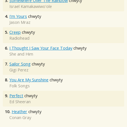
3.
Somewhere Over The Rainbow
chwyty
Israel Kamakawiwo'ole
4.
I'm Yours
chwyty
Jason Mraz
5.
Creep
chwyty
Radiohead
6.
I Thought I Saw Your Face Today
chwyty
She and Him
7.
Sailor Song
chwyty
Gigi Perez
8.
You Are My Sunshine
chwyty
Folk Songs
9.
Perfect
chwyty
Ed Sheeran
10.
Heather
chwyty
Conan Gray