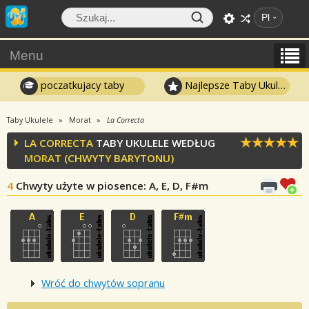
Pl
Menu
poczatkujacy taby
Najlepsze Taby Ukulele
Taby Ukulele
Morat
La Correcta
LA CORRECTA
TABY UKULELE WEDŁUG
MORAT
(CHWYTY BARYTONU)
4
Chwyty użyte w piosence
: A, E, D, F#m
Wróć do chwytów sopranu