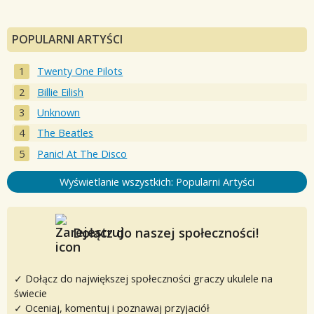
POPULARNI ARTYŚCI
Twenty One Pilots
Billie Eilish
Unknown
The Beatles
Panic! At The Disco
Wyświetlanie wszystkich: Popularni Artyści
Dołącz do naszej społeczności!
✓ Dołącz do największej społeczności graczy ukulele na
świecie
✓ Oceniaj, komentuj i poznawaj przyjaciół