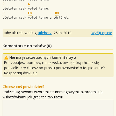
D
G
végtelen csak veled lenne,
D
Em
Bm
végtelen csak veled lenne a történet.
taby ukulele według
littleborz
,
25 lis 2019
Wyślij opinie
Komentarze do tabów (
0
)
Nie ma jeszcze żadnych komentarzy :(
Potrzebujesz pomocy, masz wskazówkę którą chcesz się
podzielić, czy chcesz po prostu porozmawiać o tej piosence?
Rozpocznij dyskusje
Chcesz coś powiedzieć?
Podziel się swoimi wzorami strummingowymi, akordami lub
wskazówkami jak grać ten tabulator!