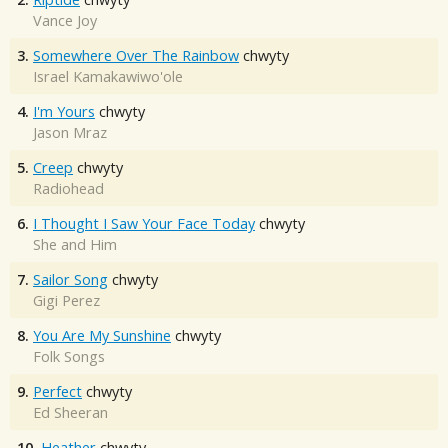
Vance Joy
3.
Somewhere Over The Rainbow
chwyty
Israel Kamakawiwo'ole
4.
I'm Yours
chwyty
Jason Mraz
5.
Creep
chwyty
Radiohead
6.
I Thought I Saw Your Face Today
chwyty
She and Him
7.
Sailor Song
chwyty
Gigi Perez
8.
You Are My Sunshine
chwyty
Folk Songs
9.
Perfect
chwyty
Ed Sheeran
10.
Heather
chwyty