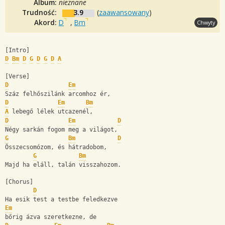
Album:
nieznane
Trudność:
3.9
(
zaawansowany
)
Akord:
D
,
Bm
Chwyty
[Intro]
D
Bm
D
G
D
G
D
A
[Verse]
D
Em
Száz felhőszilánk arcomhoz ér,
D
Em
Bm
A
 lebegő lélek utcazenél,
D
Em
D
Négy sarkán fogom meg a világot,
G
Bm
D
Összecsomózom, és hátradobom,
G
Bm
Majd ha eláll, talán visszahozom.
[Chorus]
D
Ha esik test a testbe feledkezve
Em
bőrig ázva szeretkezne, de