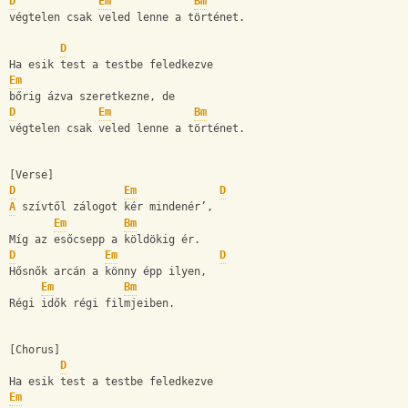
D
Em
Bm
végtelen csak veled lenne a történet.
D
Ha esik test a testbe feledkezve
Em
bőrig ázva szeretkezne, de
D
Em
Bm
végtelen csak veled lenne a történet.
[Verse]
D
Em
D
A
 szívtől zálogot kér mindenér’,
Em
Bm
Míg az esőcsepp a köldökig ér.
D
Em
D
Hősnők arcán a könny épp ilyen,
Em
Bm
Régi idők régi filmjeiben.
[Chorus]
D
Ha esik test a testbe feledkezve
Em