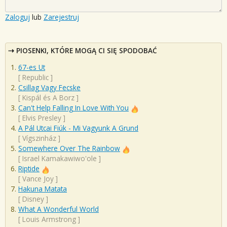
Zaloguj
lub
Zarejestruj
PIOSENKI, KTÓRE MOGĄ CI SIĘ SPODOBAĆ
67-es Ut
[
Republic
]
Csillag Vagy Fecske
[
Kispál és A Borz
]
Can't Help Falling In Love With You
[
Elvis Presley
]
A Pál Utcai Fiúk - Mi Vagyunk A Grund
[
Vígszinház
]
Somewhere Over The Rainbow
[
Israel Kamakawiwo'ole
]
Riptide
[
Vance Joy
]
Hakuna Matata
[
Disney
]
What A Wonderful World
[
Louis Armstrong
]