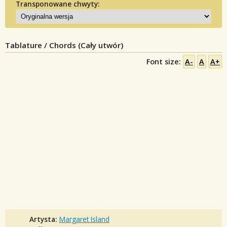
Transponowane chwyty:
Tablature / Chords (Cały utwór)
Font size:
A-
A
A+
Artysta:
Margaret Island