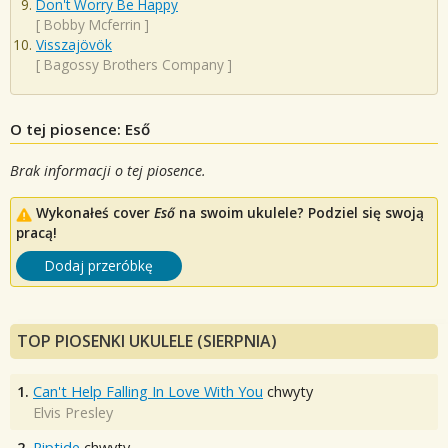
Don't Worry Be Happy
[
Bobby Mcferrin
]
Visszajövök
[
Bagossy Brothers Company
]
O tej piosence: Eső
Brak informacji o tej piosence.
Wykonałeś cover
Eső
na swoim ukulele? Podziel się swoją
pracą!
Dodaj przeróbkę
TOP PIOSENKI UKULELE (SIERPNIA)
1.
Can't Help Falling In Love With You
chwyty
Elvis Presley
2.
Riptide
chwyty