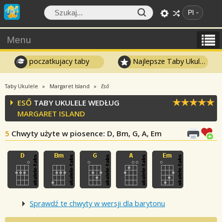
Pl
Menu
poczatkujacy taby
Najlepsze Taby Ukulele
Taby Ukulele
Margaret Island
Eső
ESŐ
TABY UKULELE WEDŁUG
MARGARET ISLAND
5
Chwyty użyte w piosence
: D, Bm, G, A, Em
Sprawdź te chwyty w wersji dla barytonu