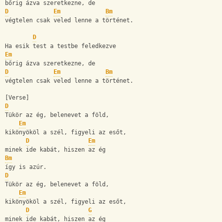
bőrig ázva szeretkezne, de
D
Em
Bm
végtelen csak veled lenne a történet.
D
Ha esik test a testbe feledkezve
Em
bőrig ázva szeretkezne, de
D
Em
Bm
végtelen csak veled lenne a történet.
[Verse]
D
Tükör az ég, belenevet a föld,
Em
kikönyököl a szél, figyeli az esőt,
D
Em
minek ide kabát, hiszen az ég
Bm
így is azúr.
D
Tükör az ég, belenevet a föld,
Em
kikönyököl a szél, figyeli az esőt,
D
G
minek ide kabát, hiszen az ég