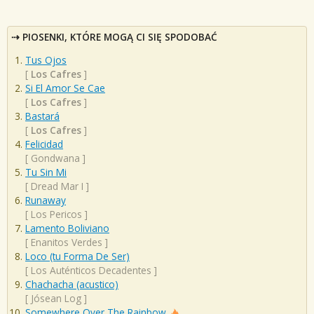
PIOSENKI, KTÓRE MOGĄ CI SIĘ SPODOBAĆ
Tus Ojos
[
Los Cafres
]
Si El Amor Se Cae
[
Los Cafres
]
Bastará
[
Los Cafres
]
Felicidad
[
Gondwana
]
Tu Sin Mi
[
Dread Mar I
]
Runaway
[
Los Pericos
]
Lamento Boliviano
[
Enanitos Verdes
]
Loco (tu Forma De Ser)
[
Los Auténticos Decadentes
]
Chachacha (acustico)
[
Jósean Log
]
Somewhere Over The Rainbow