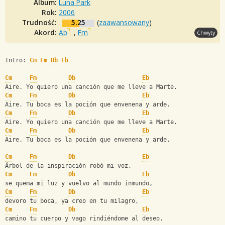
Album:
Luna Park
Rok:
2006
Trudność:
5.25
(
zaawansowany
)
Akord:
Ab
,
Fm
Chwyty
Intro: 
Cm
Fm
Db
Eb
Cm
Fm
Db
Eb
Aire. Yo quiero una canción que me lleve a Marte.
Cm
Fm
Db
Eb
Aire. Tu boca es la poción que envenena y arde.
Cm
Fm
Db
Eb
Aire. Yo quiero una canción que me lleve a Marte.
Cm
Fm
Db
Eb
Aire. Tu boca es la poción que envenena y arde. 
Cm
Fm
Db
Eb
Árbol de la inspiración robó mi voz, 
Cm
Fm
Db
Eb
se quema mi luz y vuelvo al mundo inmundo, 
Cm
Fm
Db
Eb
devoro tu boca, ya creo en tu milagro, 
Cm
Fm
Db
Eb
camino tu cuerpo y vago rindiéndome al deseo. 