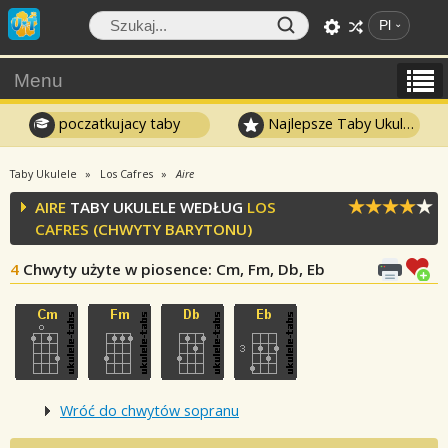
Pl
Menu
poczatkujacy taby
Najlepsze Taby Ukulele
Taby Ukulele
Los Cafres
Aire
AIRE
TABY UKULELE WEDŁUG
LOS
CAFRES
(CHWYTY BARYTONU)
4
Chwyty użyte w piosence
: Cm, Fm, Db, Eb
Wróć do chwytów sopranu