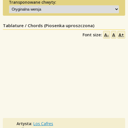
Transponowane chwyty:
Tablature / Chords (Piosenka uproszczona)
Font size:
A-
A
A+
Artysta:
Los Cafres