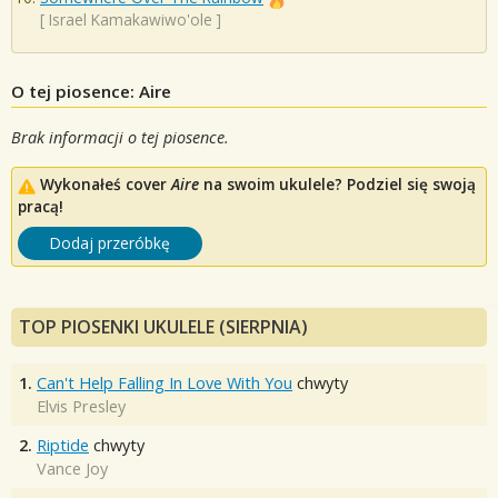
[
Israel Kamakawiwo'ole
]
O tej piosence: Aire
Brak informacji o tej piosence.
Wykonałeś cover
Aire
na swoim ukulele? Podziel się swoją
pracą!
Dodaj przeróbkę
TOP PIOSENKI UKULELE (SIERPNIA)
1.
Can't Help Falling In Love With You
chwyty
Elvis Presley
2.
Riptide
chwyty
Vance Joy