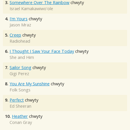
3.
Somewhere Over The Rainbow
chwyty
Israel Kamakawiwo'ole
4.
I'm Yours
chwyty
Jason Mraz
5.
Creep
chwyty
Radiohead
6.
I Thought I Saw Your Face Today
chwyty
She and Him
7.
Sailor Song
chwyty
Gigi Perez
8.
You Are My Sunshine
chwyty
Folk Songs
9.
Perfect
chwyty
Ed Sheeran
10.
Heather
chwyty
Conan Gray