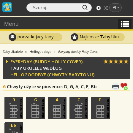
Pl
Menu
poczatkujacy taby
Najlepsze Taby Ukulele
Taby Ukulele
Hellogoodbye
Everyday (buddy Holly Cover)
EVERYDAY (BUDDY HOLLY COVER)
TABY UKULELE WEDŁUG
HELLOGOODBYE
(CHWYTY BARYTONU)
6
Chwyty użyte w piosence
: D, G, A, C, F, Bb