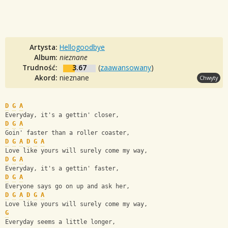
Artysta:
Hellogoodbye
Album:
nieznane
Trudność:
3.67
(
zaawansowany
)
Akord:
nieznane
Chwyty
D
G
A
Everyday, it's a gettin' closer,
D
G
A
Goin' faster than a roller coaster,
D
G
A
D
G
A
Love like yours will surely come my way,
D
G
A
Everyday, it's a gettin' faster,
D
G
A
Everyone says go on up and ask her,
D
G
A
D
G
A
Love like yours will surely come my way,
G
Everyday seems a little longer,