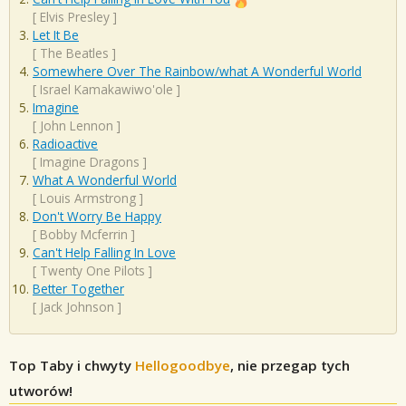
[
Elvis Presley
]
Let It Be
[
The Beatles
]
Somewhere Over The Rainbow/what A Wonderful World
[
Israel Kamakawiwo'ole
]
Imagine
[
John Lennon
]
Radioactive
[
Imagine Dragons
]
What A Wonderful World
[
Louis Armstrong
]
Don't Worry Be Happy
[
Bobby Mcferrin
]
Can't Help Falling In Love
[
Twenty One Pilots
]
Better Together
[
Jack Johnson
]
Top Taby i chwyty
Hellogoodbye
, nie przegap tych
utworów!