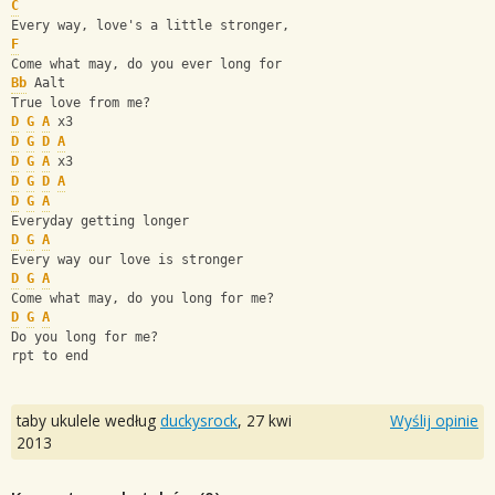
C
Every way, love's a little stronger,
F
Come what may, do you ever long for
Bb
 Aalt
True love from me?
D
G
A
 x3
D
G
D
A
D
G
A
 x3
D
G
D
A
D
G
A
Everyday getting longer
D
G
A
Every way our love is stronger
D
G
A
Come what may, do you long for me?
D
G
A
Do you long for me?
rpt to end
taby ukulele według
duckysrock
,
27 kwi
Wyślij opinie
2013