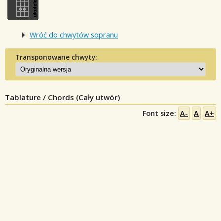
Wróć do chwytów sopranu
Transponowane chwyty:
Tablature / Chords (Cały utwór)
Font size:
A-
A
A+