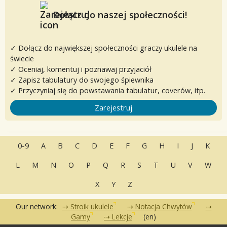
Dołącz do naszej społeczności!
✓ Dołącz do największej społeczności graczy ukulele na
świecie
✓ Oceniaj, komentuj i poznawaj przyjaciół
✓ Zapisz tabulatury do swojego śpiewnika
✓ Przyczyniaj się do powstawania tabulatur, coverów, itp.
Zarejestruj
0-9
A
B
C
D
E
F
G
H
I
J
K
L
M
N
O
P
Q
R
S
T
U
V
W
X
Y
Z
Our network:
Stroik ukulele
Notacja Chwytów
Gamy
Lekcje
(en)