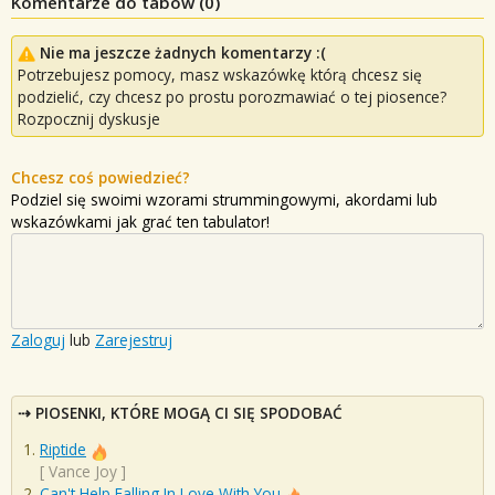
Komentarze do tabów (
0
)
Nie ma jeszcze żadnych komentarzy :(
Potrzebujesz pomocy, masz wskazówkę którą chcesz się
podzielić, czy chcesz po prostu porozmawiać o tej piosence?
Rozpocznij dyskusje
Chcesz coś powiedzieć?
Podziel się swoimi wzorami strummingowymi, akordami lub
wskazówkami jak grać ten tabulator!
Zaloguj
lub
Zarejestruj
PIOSENKI, KTÓRE MOGĄ CI SIĘ SPODOBAĆ
Riptide
[
Vance Joy
]
Can't Help Falling In Love With You