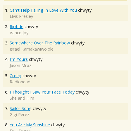
1.
Can't Help Falling In Love With You
chwyty
Elvis Presley
2.
Riptide
chwyty
Vance Joy
3.
Somewhere Over The Rainbow
chwyty
Israel Kamakawiwo'ole
4.
I'm Yours
chwyty
Jason Mraz
5.
Creep
chwyty
Radiohead
6.
I Thought I Saw Your Face Today
chwyty
She and Him
7.
Sailor Song
chwyty
Gigi Perez
8.
You Are My Sunshine
chwyty
Folk Songs