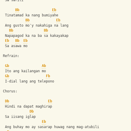
 Sa sarili
Bb
Eb
 Tinatamad ka nang bumiyahe
Bb
Eb
 Ang gusto mo'y nakahiga na lang
Bb
Bb
 Napapagod ka na ba sa kakayakap
Eb
Bb
Eb
 Sa asawa mo
Refrain:
Gb
Ab
 Ito ang kailangan mo
Gb
Fb
 I-dial lang ang telepono
Chorus:
Db
Eb
 Hindi na dapat maghirap
Db
 Sa iisang iglap
Eb
 Ang buhay mo ay sasarap huwag nang mag-atubili