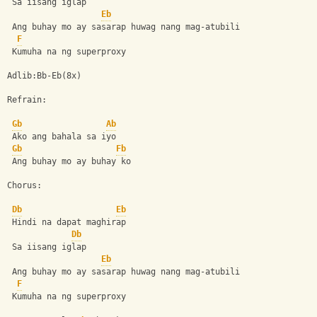
 Sa iisang iglap
Eb
 Ang buhay mo ay sasarap huwag nang mag-atubili
F
 Kumuha na ng superproxy
Adlib:Bb-Eb(8x)
Refrain:
Gb
Ab
 Ako ang bahala sa iyo
Gb
Fb
 Ang buhay mo ay buhay ko
Chorus:
Db
Eb
 Hindi na dapat maghirap
Db
 Sa iisang iglap
Eb
 Ang buhay mo ay sasarap huwag nang mag-atubili
F
 Kumuha na ng superproxy