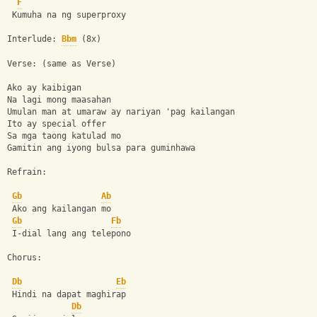
F
 Kumuha na ng superproxy
Interlude: 
Bbm
 (8x)
Verse: (same as Verse)
Ako ay kaibigan
Na lagi mong maasahan
Umulan man at umaraw ay nariyan 'pag kailangan
Ito ay special offer
Sa mga taong katulad mo
Gamitin ang iyong bulsa para guminhawa
Refrain:
Gb
Ab
 Ako ang kailangan mo
Gb
Fb
 I-dial lang ang telepono
Chorus:
Db
Eb
 Hindi na dapat maghirap
Db