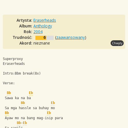
Artysta:
Eraserheads
Album:
Anthology
Rok:
2004
Trudność:
6
(
zaawansowany
)
Akord:
nieznane
Chwyty
Superproxy
Eraserheads
Intro:Bbm break(8x)
Verse:
Bb
Eb
 Sawa ka na ba
Bb
Eb
 Sa mga hassle sa buhay mo
Bb
Eb
 Ayaw mo na bang mag-isip para
Bb
-
Eb