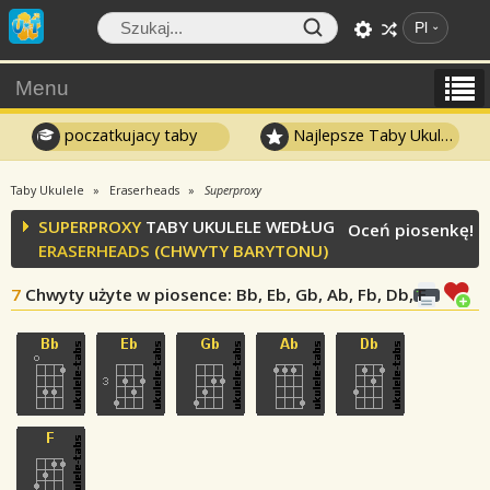
Pl
Menu
poczatkujacy taby
Najlepsze Taby Ukulele
Taby Ukulele
Eraserheads
Superproxy
SUPERPROXY
TABY UKULELE WEDŁUG
Oceń piosenkę!
ERASERHEADS
(CHWYTY BARYTONU)
7
Chwyty użyte w piosence
: Bb, Eb, Gb, Ab, Fb, Db, F