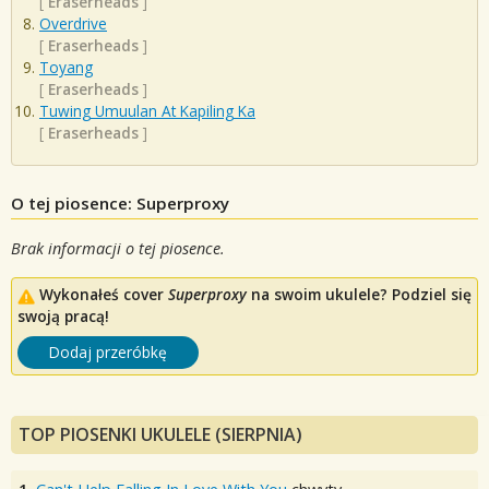
[
Eraserheads
]
Overdrive
[
Eraserheads
]
Toyang
[
Eraserheads
]
Tuwing Umuulan At Kapiling Ka
[
Eraserheads
]
O tej piosence: Superproxy
Brak informacji o tej piosence.
Wykonałeś cover
Superproxy
na swoim ukulele? Podziel się
swoją pracą!
Dodaj przeróbkę
TOP PIOSENKI UKULELE (SIERPNIA)