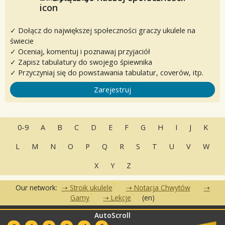
✓ Dołącz do największej społeczności graczy ukulele na
świecie
✓ Oceniaj, komentuj i poznawaj przyjaciół
✓ Zapisz tabulatury do swojego śpiewnika
✓ Przyczyniaj się do powstawania tabulatur, coverów, itp.
Zarejestruj
0-9
A
B
C
D
E
F
G
H
I
J
K
L
M
N
O
P
Q
R
S
T
U
V
W
X
Y
Z
Our network:
Stroik ukulele
Notacja Chwytów
Gamy
Lekcje
(en)
AutoScroll
•
•
•
Często zadawane pytania
Kontakt
Warunki korzystania