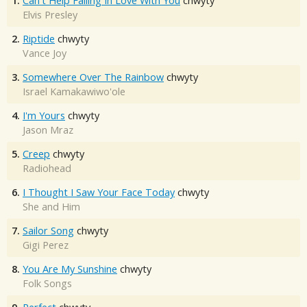
1.
Can't Help Falling In Love With You
chwyty
Elvis Presley
2.
Riptide
chwyty
Vance Joy
3.
Somewhere Over The Rainbow
chwyty
Israel Kamakawiwo'ole
4.
I'm Yours
chwyty
Jason Mraz
5.
Creep
chwyty
Radiohead
6.
I Thought I Saw Your Face Today
chwyty
She and Him
7.
Sailor Song
chwyty
Gigi Perez
8.
You Are My Sunshine
chwyty
Folk Songs