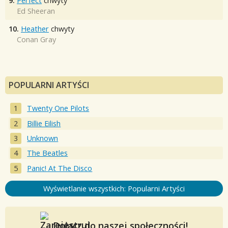
9.
Perfect
chwyty
Ed Sheeran
10.
Heather
chwyty
Conan Gray
POPULARNI ARTYŚCI
Twenty One Pilots
Billie Eilish
Unknown
The Beatles
Panic! At The Disco
Wyświetlanie wszystkich: Popularni Artyści
Dołącz do naszej społeczności!