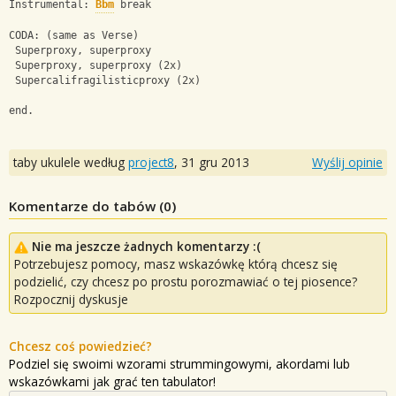
Instrumental: 
Bbm
 break
CODA: (same as Verse)
 Superproxy, superproxy
 Superproxy, superproxy (2x)
 Supercalifragilisticproxy (2x)
end.
taby ukulele według
project8
,
31 gru 2013
Wyślij opinie
Komentarze do tabów (
0
)
Nie ma jeszcze żadnych komentarzy :(
Potrzebujesz pomocy, masz wskazówkę którą chcesz się
podzielić, czy chcesz po prostu porozmawiać o tej piosence?
Rozpocznij dyskusje
Chcesz coś powiedzieć?
Podziel się swoimi wzorami strummingowymi, akordami lub
wskazówkami jak grać ten tabulator!