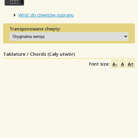
Wróć do chwytów sopranu
Transponowane chwyty:
Tablature / Chords (Cały utwór)
Font size:
A-
A
A+