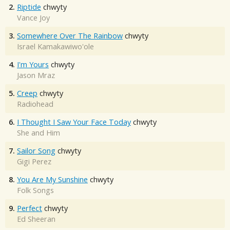
2.
Riptide
chwyty
Vance Joy
3.
Somewhere Over The Rainbow
chwyty
Israel Kamakawiwo'ole
4.
I'm Yours
chwyty
Jason Mraz
5.
Creep
chwyty
Radiohead
6.
I Thought I Saw Your Face Today
chwyty
She and Him
7.
Sailor Song
chwyty
Gigi Perez
8.
You Are My Sunshine
chwyty
Folk Songs
9.
Perfect
chwyty
Ed Sheeran