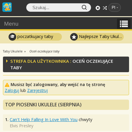
Pl
Menu
poczatkujacy taby
Najlepsze Taby Ukulele
Taby Ukulele
Oceń oczekujące taby
STREFA DLA UŻYTKOWNIKA :
OCEŃ OCZEKUJĄCE
TABY
Musisz być zalogowany, aby wejść na tę stronę
Zaloguj
lub
Zarejestruj
TOP PIOSENKI UKULELE (SIERPNIA)
1.
Can't Help Falling In Love With You
chwyty
Elvis Presley