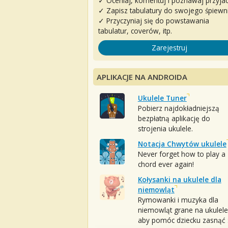
✓ Oceniaj, komentuj i poznawaj przyjac
✓ Zapisz tabulatury do swojego śpiewn
✓ Przyczyniaj się do powstawania
tabulatur, coverów, itp.
Zarejestruj
APLIKACJE NA ANDROIDA
Ukulele Tuner
Pobierz najdokładniejszą
bezpłatną aplikację do
strojenia ukulele.
Notacja Chwytów ukulele
Never forget how to play a
chord ever again!
Kołysanki na ukulele dla
niemowląt
Rymowanki i muzyka dla
niemowląt grane na ukulele
aby pomóc dziecku zasnąć :