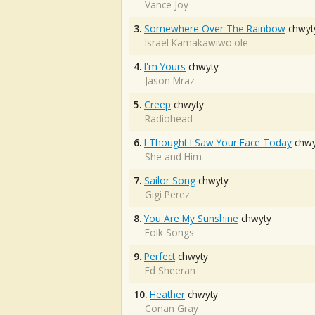
Vance Joy
3.
Somewhere Over The Rainbow
chwyt
Israel Kamakawiwo'ole
4.
I'm Yours
chwyty
Jason Mraz
5.
Creep
chwyty
Radiohead
6.
I Thought I Saw Your Face Today
chwy
She and Him
7.
Sailor Song
chwyty
Gigi Perez
8.
You Are My Sunshine
chwyty
Folk Songs
9.
Perfect
chwyty
Ed Sheeran
10.
Heather
chwyty
Conan Gray