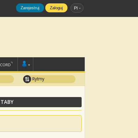
Zarejestruj
Zaloguj
Pl
SCORD
+
Rytmy
 TABY