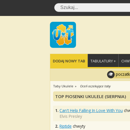
DODAJ NOWY TAB
TABULATURY +
CHWY
poczatk
Taby Ukulele
Oceń oczekujące taby
TOP PIOSENKI UKULELE (SIERPNIA)
1.
Can't Help Falling In Love With You
chw
Elvis Presley
2.
Riptide
chwyty