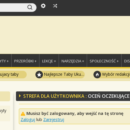
TY +
PRZERÓBKI +
LEKCJE +
NARZĘDZIA +
SPOŁECZNOŚĆ +
DI
ujacy taby
Najlepsze Taby Ukulele
Wybór redakcji
STREFA DLA UŻYTKOWNIKA :
OCEŃ OCZEKUJĄCE
yty
Musisz być zalogowany, aby wejść na tę stronę
Zaloguj
lub
Zarejestruj