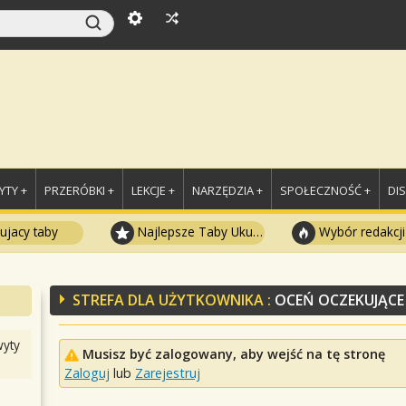
TY +
PRZERÓBKI +
LEKCJE +
NARZĘDZIA +
SPOŁECZNOŚĆ +
DI
ujacy taby
Najlepsze Taby Ukulele
Wybór redakcji
STREFA DLA UŻYTKOWNIKA :
OCEŃ OCZEKUJĄCE
yty
Musisz być zalogowany, aby wejść na tę stronę
Zaloguj
lub
Zarejestruj