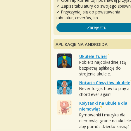
✓ Oceniaj, komentuj i poznawaj przyjac
✓ Zapisz tabulatury do swojego śpiewn
✓ Przyczyniaj się do powstawania
tabulatur, coverów, itp.
Zarejestruj
APLIKACJE NA ANDROIDA
Ukulele Tuner
Pobierz najdokładniejszą
bezpłatną aplikację do
strojenia ukulele.
Notacja Chwytów ukulele
Never forget how to play a
chord ever again!
Kołysanki na ukulele dla
niemowląt
Rymowanki i muzyka dla
niemowląt grane na ukulele
aby pomóc dziecku zasnąć :