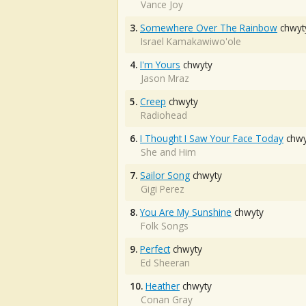
Vance Joy
3.
Somewhere Over The Rainbow
chwyt
Israel Kamakawiwo'ole
4.
I'm Yours
chwyty
Jason Mraz
5.
Creep
chwyty
Radiohead
6.
I Thought I Saw Your Face Today
chwy
She and Him
7.
Sailor Song
chwyty
Gigi Perez
8.
You Are My Sunshine
chwyty
Folk Songs
9.
Perfect
chwyty
Ed Sheeran
10.
Heather
chwyty
Conan Gray