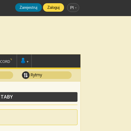
Zarejestruj
Zaloguj
Pl
SCORD
+
Rytmy
 TABY