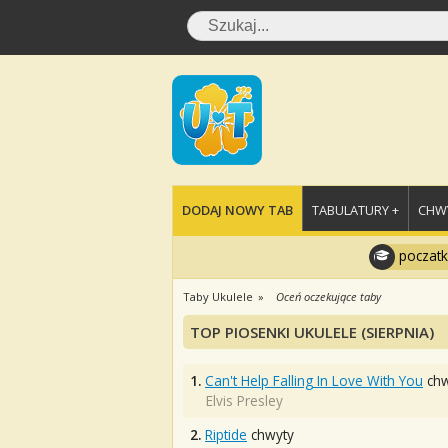
DODAJ NOWY TAB
TABULATURY +
CHWY
poczatk
Taby Ukulele
Oceń oczekujące taby
TOP PIOSENKI UKULELE (SIERPNIA)
1.
Can't Help Falling In Love With You
chw
Elvis Presley
2.
Riptide
chwyty