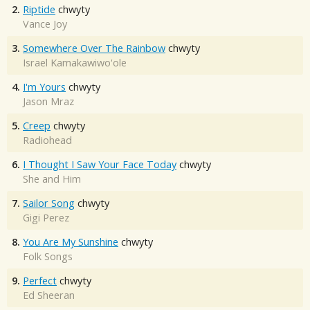
2.
Riptide
chwyty
Vance Joy
3.
Somewhere Over The Rainbow
chwyty
Israel Kamakawiwo'ole
4.
I'm Yours
chwyty
Jason Mraz
5.
Creep
chwyty
Radiohead
6.
I Thought I Saw Your Face Today
chwyty
She and Him
7.
Sailor Song
chwyty
Gigi Perez
8.
You Are My Sunshine
chwyty
Folk Songs
9.
Perfect
chwyty
Ed Sheeran