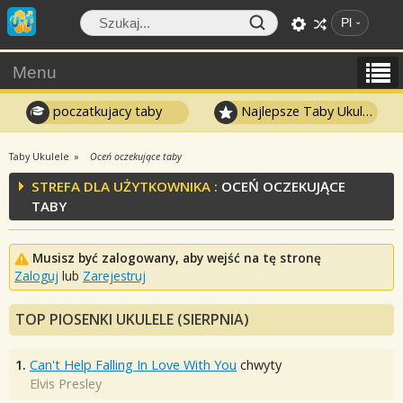
Pl
Menu
poczatkujacy taby
Najlepsze Taby Ukulele
Taby Ukulele
Oceń oczekujące taby
STREFA DLA UŻYTKOWNIKA :
OCEŃ OCZEKUJĄCE
TABY
Musisz być zalogowany, aby wejść na tę stronę
Zaloguj
lub
Zarejestruj
TOP PIOSENKI UKULELE (SIERPNIA)
1.
Can't Help Falling In Love With You
chwyty
Elvis Presley