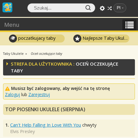
Pl
Menu
poczatkujacy taby
Najlepsze Taby Ukulele
Taby Ukulele
Oceń oczekujące taby
STREFA DLA UŻYTKOWNIKA :
OCEŃ OCZEKUJĄCE
TABY
Musisz być zalogowany, aby wejść na tę stronę
Zaloguj
lub
Zarejestruj
TOP PIOSENKI UKULELE (SIERPNIA)
1.
Can't Help Falling In Love With You
chwyty
Elvis Presley