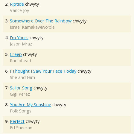
2.
Riptide
chwyty
Vance Joy
3.
Somewhere Over The Rainbow
chwyty
Israel Kamakawiwo'ole
4.
I'm Yours
chwyty
Jason Mraz
5.
Creep
chwyty
Radiohead
6.
I Thought I Saw Your Face Today
chwyty
She and Him
7.
Sailor Song
chwyty
Gigi Perez
8.
You Are My Sunshine
chwyty
Folk Songs
9.
Perfect
chwyty
Ed Sheeran