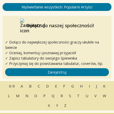
Wyświetlanie wszystkich: Popularni Artyści
Dołącz do naszej społeczności!
✓ Dołącz do największej społeczności graczy ukulele na
świecie
✓ Oceniaj, komentuj i poznawaj przyjaciół
✓ Zapisz tabulatury do swojego śpiewnika
✓ Przyczyniaj się do powstawania tabulatur, coverów, itp.
Zarejestruj
0-9
A
B
C
D
E
F
G
H
I
J
K
L
M
N
O
P
Q
R
S
T
U
V
W
X
Y
Z