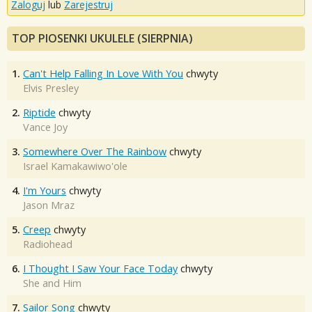
Zaloguj
lub
Zarejestruj
TOP PIOSENKI UKULELE (SIERPNIA)
1.
Can't Help Falling In Love With You
chwyty
Elvis Presley
2.
Riptide
chwyty
Vance Joy
3.
Somewhere Over The Rainbow
chwyty
Israel Kamakawiwo'ole
4.
I'm Yours
chwyty
Jason Mraz
5.
Creep
chwyty
Radiohead
6.
I Thought I Saw Your Face Today
chwyty
She and Him
7.
Sailor Song
chwyty