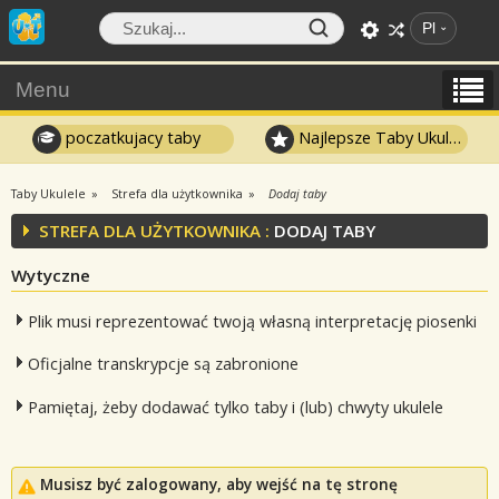
Pl
Menu
poczatkujacy taby
Najlepsze Taby Ukulele
Taby Ukulele
Strefa dla użytkownika
Dodaj taby
STREFA DLA UŻYTKOWNIKA :
DODAJ TABY
Wytyczne
Plik musi reprezentować twoją własną interpretację piosenki
Oficjalne transkrypcje są zabronione
Pamiętaj, żeby dodawać tylko taby i (lub) chwyty ukulele
Musisz być zalogowany, aby wejść na tę stronę