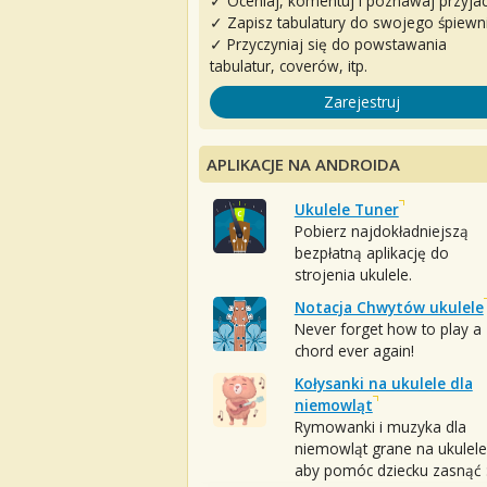
✓ Oceniaj, komentuj i poznawaj przyjac
✓ Zapisz tabulatury do swojego śpiewn
✓ Przyczyniaj się do powstawania
tabulatur, coverów, itp.
Zarejestruj
APLIKACJE NA ANDROIDA
Ukulele Tuner
Pobierz najdokładniejszą
bezpłatną aplikację do
strojenia ukulele.
Notacja Chwytów ukulele
Never forget how to play a
chord ever again!
Kołysanki na ukulele dla
niemowląt
Rymowanki i muzyka dla
niemowląt grane na ukulele
aby pomóc dziecku zasnąć :