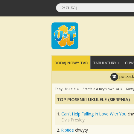
DODAJ NOWY TAB
TABULATURY +
CHWY
poczatk
Taby Ukulele
Strefa dla użytkownika
Dodaj
TOP PIOSENKI UKULELE (SIERPNIA)
1.
Can't Help Falling In Love With You
chw
Elvis Presley
2.
Riptide
chwyty