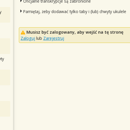
Oficjalne transkrypcje są zabronione
Pamiętaj, żeby dodawać tylko taby i (lub) chwyty ukulele
y
Musisz być zalogowany, aby wejść na tę stronę
Zaloguj
lub
Zarejestruj
ty