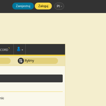
Zarejestruj
Zaloguj
Pl
SCORD
+
Rytmy
nki