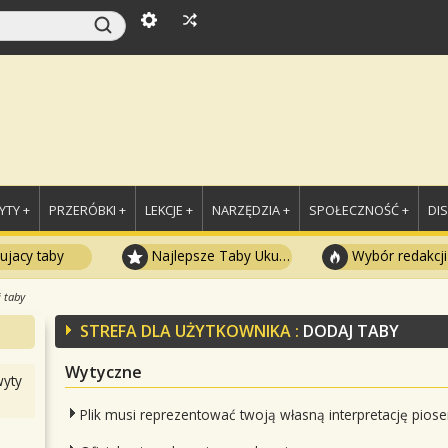
TY +
PRZERÓBKI +
LEKCJE +
NARZĘDZIA +
SPOŁECZNOŚĆ +
DI
ujacy taby
Najlepsze Taby Ukulele
Wybór redakcji
 taby
STREFA DLA UŻYTKOWNIKA :
DODAJ TABY
Wytyczne
yty
Plik musi reprezentować twoją własną interpretację piose