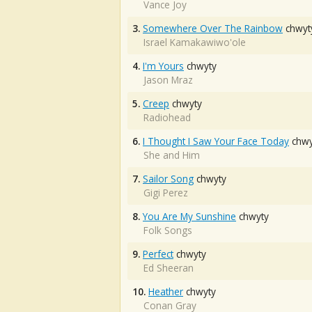
Vance Joy
3.
Somewhere Over The Rainbow
chwyt
Israel Kamakawiwo'ole
4.
I'm Yours
chwyty
Jason Mraz
5.
Creep
chwyty
Radiohead
6.
I Thought I Saw Your Face Today
chwy
She and Him
7.
Sailor Song
chwyty
Gigi Perez
8.
You Are My Sunshine
chwyty
Folk Songs
9.
Perfect
chwyty
Ed Sheeran
10.
Heather
chwyty
Conan Gray