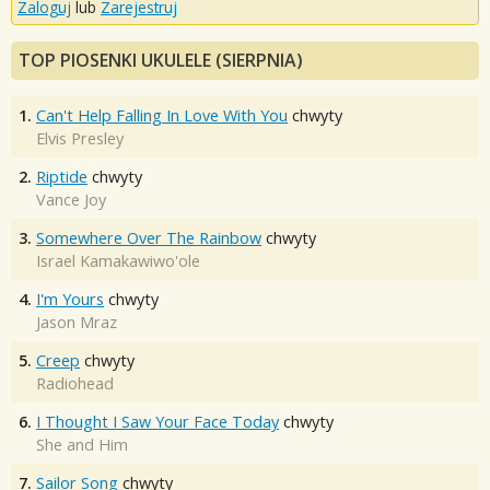
Zaloguj
lub
Zarejestruj
TOP PIOSENKI UKULELE (SIERPNIA)
1.
Can't Help Falling In Love With You
chwyty
Elvis Presley
2.
Riptide
chwyty
Vance Joy
3.
Somewhere Over The Rainbow
chwyty
Israel Kamakawiwo'ole
4.
I'm Yours
chwyty
Jason Mraz
5.
Creep
chwyty
Radiohead
6.
I Thought I Saw Your Face Today
chwyty
She and Him
7.
Sailor Song
chwyty