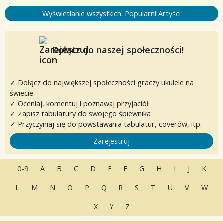
Wyświetlanie wszystkich: Popularni Artyści
Dołącz do naszej społeczności!
✓ Dołącz do największej społeczności graczy ukulele na
świecie
✓ Oceniaj, komentuj i poznawaj przyjaciół
✓ Zapisz tabulatury do swojego śpiewnika
✓ Przyczyniaj się do powstawania tabulatur, coverów, itp.
Zarejestruj
0-9
A
B
C
D
E
F
G
H
I
J
K
L
M
N
O
P
Q
R
S
T
U
V
W
X
Y
Z