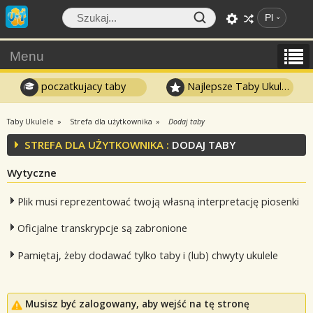
Pl
Menu
poczatkujacy taby
Najlepsze Taby Ukulele
Taby Ukulele
Strefa dla użytkownika
Dodaj taby
STREFA DLA UŻYTKOWNIKA :
DODAJ TABY
Wytyczne
Plik musi reprezentować twoją własną interpretację piosenki
Oficjalne transkrypcje są zabronione
Pamiętaj, żeby dodawać tylko taby i (lub) chwyty ukulele
Musisz być zalogowany, aby wejść na tę stronę