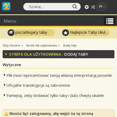
Pl
Menu
poczatkujacy taby
Najlepsze Taby Ukulele
Taby Ukulele
Strefa dla użytkownika
Dodaj taby
STREFA DLA UŻYTKOWNIKA :
DODAJ TABY
Wytyczne
Plik musi reprezentować twoją własną interpretację piosenki
Oficjalne transkrypcje są zabronione
Pamiętaj, żeby dodawać tylko taby i (lub) chwyty ukulele
Musisz być zalogowany, aby wejść na tę stronę