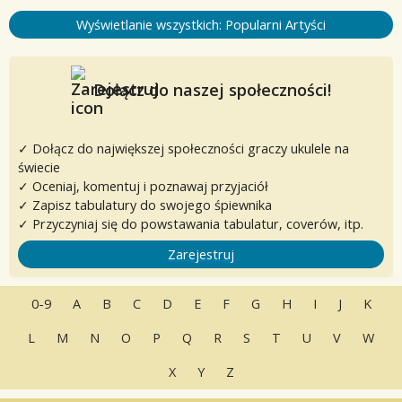
Wyświetlanie wszystkich: Popularni Artyści
Dołącz do naszej społeczności!
✓ Dołącz do największej społeczności graczy ukulele na
świecie
✓ Oceniaj, komentuj i poznawaj przyjaciół
✓ Zapisz tabulatury do swojego śpiewnika
✓ Przyczyniaj się do powstawania tabulatur, coverów, itp.
Zarejestruj
0-9
A
B
C
D
E
F
G
H
I
J
K
L
M
N
O
P
Q
R
S
T
U
V
W
X
Y
Z