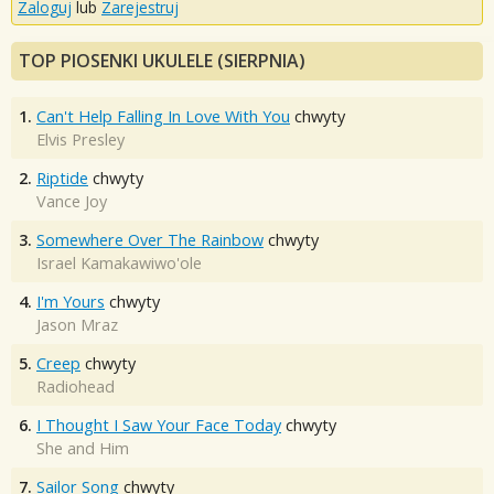
Zaloguj
lub
Zarejestruj
TOP PIOSENKI UKULELE (SIERPNIA)
1.
Can't Help Falling In Love With You
chwyty
Elvis Presley
2.
Riptide
chwyty
Vance Joy
3.
Somewhere Over The Rainbow
chwyty
Israel Kamakawiwo'ole
4.
I'm Yours
chwyty
Jason Mraz
5.
Creep
chwyty
Radiohead
6.
I Thought I Saw Your Face Today
chwyty
She and Him
7.
Sailor Song
chwyty