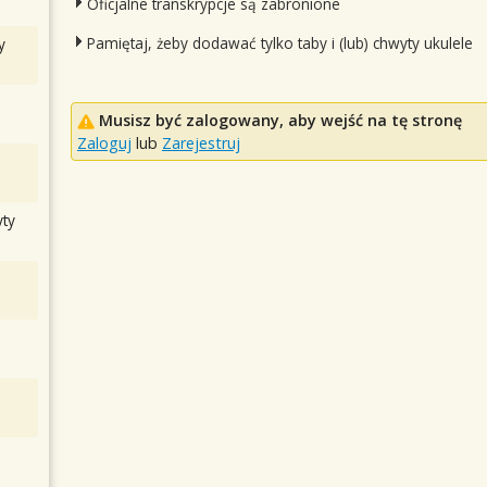
Oficjalne transkrypcje są zabronione
Pamiętaj, żeby dodawać tylko taby i (lub) chwyty ukulele
y
Musisz być zalogowany, aby wejść na tę stronę
Zaloguj
lub
Zarejestruj
ty