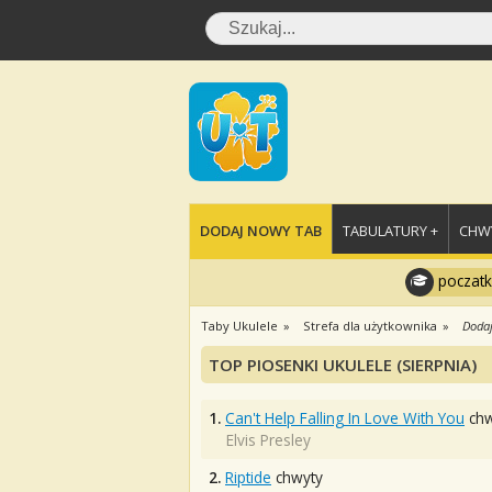
DODAJ NOWY TAB
TABULATURY +
CHWY
poczatk
Taby Ukulele
Strefa dla użytkownika
Dodaj
TOP PIOSENKI UKULELE (SIERPNIA)
1.
Can't Help Falling In Love With You
chw
Elvis Presley
2.
Riptide
chwyty