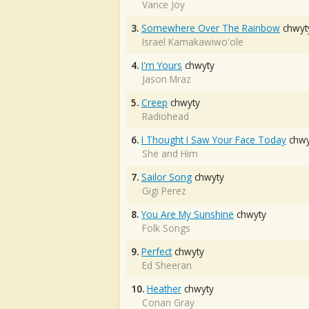
Vance Joy
3.
Somewhere Over The Rainbow
chwyt
Israel Kamakawiwo'ole
4.
I'm Yours
chwyty
Jason Mraz
5.
Creep
chwyty
Radiohead
6.
I Thought I Saw Your Face Today
chwy
She and Him
7.
Sailor Song
chwyty
Gigi Perez
8.
You Are My Sunshine
chwyty
Folk Songs
9.
Perfect
chwyty
Ed Sheeran
10.
Heather
chwyty
Conan Gray