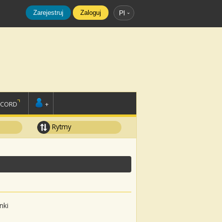
Zarejestruj
Zaloguj
Pl
SCORD
+
Rytmy
nki