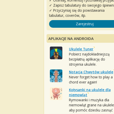
✓ Oceniaj, komentuj i poznawaj przyjac
✓ Zapisz tabulatury do swojego śpiewn
✓ Przyczyniaj się do powstawania
tabulatur, coverów, itp.
Zarejestruj
APLIKACJE NA ANDROIDA
Ukulele Tuner
Pobierz najdokładniejszą
bezpłatną aplikację do
strojenia ukulele.
Notacja Chwytów ukulele
Never forget how to play a
chord ever again!
Kołysanki na ukulele dla
niemowląt
Rymowanki i muzyka dla
niemowląt grane na ukulele
aby pomóc dziecku zasnąć :