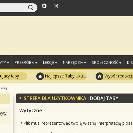
TY +
PRZERÓBKI +
LEKCJE +
NARZĘDZIA +
SPOŁECZNOŚĆ +
DI
ujacy taby
Najlepsze Taby Ukulele
Wybór redakcji
 taby
STREFA DLA UŻYTKOWNIKA :
DODAJ TABY
Wytyczne
yty
Plik musi reprezentować twoją własną interpretację piose