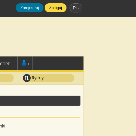
Zarejestruj
Zaloguj
Pl
SCORD
+
Rytmy
nki