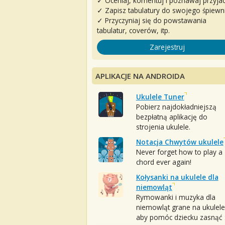
✓ Oceniaj, komentuj i poznawaj przyjac
✓ Zapisz tabulatury do swojego śpiewn
✓ Przyczyniaj się do powstawania
tabulatur, coverów, itp.
Zarejestruj
APLIKACJE NA ANDROIDA
Ukulele Tuner
Pobierz najdokładniejszą
bezpłatną aplikację do
strojenia ukulele.
Notacja Chwytów ukulele
Never forget how to play a
chord ever again!
Kołysanki na ukulele dla
niemowląt
Rymowanki i muzyka dla
niemowląt grane na ukulele
aby pomóc dziecku zasnąć :