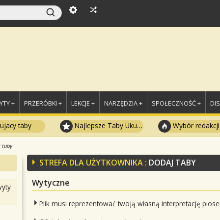
TY +
PRZERÓBKI +
LEKCJE +
NARZĘDZIA +
SPOŁECZNOŚĆ +
DI
ujacy taby
Najlepsze Taby Ukulele
Wybór redakcji
 taby
STREFA DLA UŻYTKOWNIKA :
DODAJ TABY
Wytyczne
yty
Plik musi reprezentować twoją własną interpretację piose