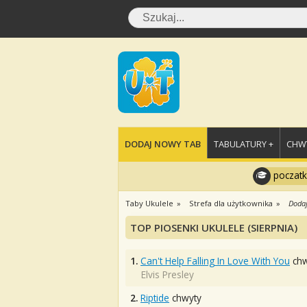
DODAJ NOWY TAB
TABULATURY +
CHWY
poczatk
Taby Ukulele
Strefa dla użytkownika
Dodaj
TOP PIOSENKI UKULELE (SIERPNIA)
1.
Can't Help Falling In Love With You
chw
Elvis Presley
2.
Riptide
chwyty