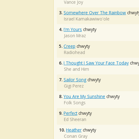
Vance Joy
3.
Somewhere Over The Rainbow
chwyt
Israel Kamakawiwo'ole
4.
I'm Yours
chwyty
Jason Mraz
5.
Creep
chwyty
Radiohead
6.
I Thought I Saw Your Face Today
chwy
She and Him
7.
Sailor Song
chwyty
Gigi Perez
8.
You Are My Sunshine
chwyty
Folk Songs
9.
Perfect
chwyty
Ed Sheeran
10.
Heather
chwyty
Conan Gray