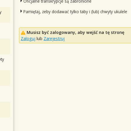
Oficjalne transkrypcje są zabronione
Pamiętaj, żeby dodawać tylko taby i (lub) chwyty ukulele
y
Musisz być zalogowany, aby wejść na tę stronę
Zaloguj
lub
Zarejestruj
ty