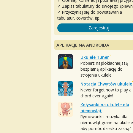
✓ Oceniaj, komentuj i poznawaj przyjac
✓ Zapisz tabulatury do swojego śpiewn
✓ Przyczyniaj się do powstawania
tabulatur, coverów, itp.
Zarejestruj
APLIKACJE NA ANDROIDA
Ukulele Tuner
Pobierz najdokładniejszą
bezpłatną aplikację do
strojenia ukulele.
Notacja Chwytów ukulele
Never forget how to play a
chord ever again!
Kołysanki na ukulele dla
niemowląt
Rymowanki i muzyka dla
niemowląt grane na ukulele
aby pomóc dziecku zasnąć :