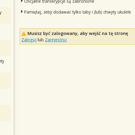
Oficjalne transkrypcje są zabronione
Pamiętaj, żeby dodawać tylko taby i (lub) chwyty ukulele
y
Musisz być zalogowany, aby wejść na tę stronę
Zaloguj
lub
Zarejestruj
ty