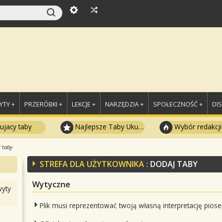
TY +
PRZERÓBKI +
LEKCJE +
NARZĘDZIA +
SPOŁECZNOŚĆ +
DI
ujacy taby
Najlepsze Taby Ukulele
Wybór redakcji
 taby
STREFA DLA UŻYTKOWNIKA :
DODAJ TABY
Wytyczne
yty
Plik musi reprezentować twoją własną interpretację piose