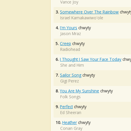
Vance Joy
3.
Somewhere Over The Rainbow
chwyt
Israel Kamakawiwo'ole
4.
I'm Yours
chwyty
Jason Mraz
5.
Creep
chwyty
Radiohead
6.
I Thought I Saw Your Face Today
chwy
She and Him
7.
Sailor Song
chwyty
Gigi Perez
8.
You Are My Sunshine
chwyty
Folk Songs
9.
Perfect
chwyty
Ed Sheeran
10.
Heather
chwyty
Conan Gray