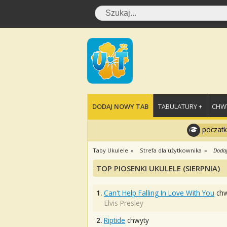
DODAJ NOWY TAB
TABULATURY +
CHWY
poczatk
Taby Ukulele
Strefa dla użytkownika
Dodaj
TOP PIOSENKI UKULELE (SIERPNIA)
1.
Can't Help Falling In Love With You
chw
Elvis Presley
2.
Riptide
chwyty