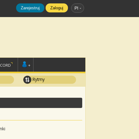
Zarejestruj
Zaloguj
Pl
SCORD
+
Rytmy
nki