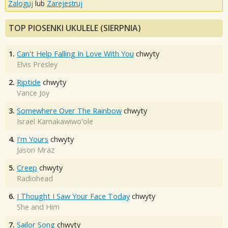
Zaloguj
lub
Zarejestruj
TOP PIOSENKI UKULELE (SIERPNIA)
1.
Can't Help Falling In Love With You
chwyty
Elvis Presley
2.
Riptide
chwyty
Vance Joy
3.
Somewhere Over The Rainbow
chwyty
Israel Kamakawiwo'ole
4.
I'm Yours
chwyty
Jason Mraz
5.
Creep
chwyty
Radiohead
6.
I Thought I Saw Your Face Today
chwyty
She and Him
7.
Sailor Song
chwyty