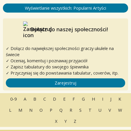
Wyświetlanie wszystkich: Popularni Artyści
Dołącz do naszej społeczności!
✓ Dołącz do największej społeczności graczy ukulele na
świecie
✓ Oceniaj, komentuj i poznawaj przyjaciół
✓ Zapisz tabulatury do swojego śpiewnika
✓ Przyczyniaj się do powstawania tabulatur, coverów, itp.
Zarejestruj
0-9
A
B
C
D
E
F
G
H
I
J
K
L
M
N
O
P
Q
R
S
T
U
V
W
X
Y
Z