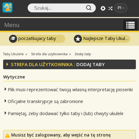
Pl
Menu
poczatkujacy taby
Najlepsze Taby Ukulele
Taby Ukulele
Strefa dla użytkownika
Dodaj taby
STREFA DLA UŻYTKOWNIKA :
DODAJ TABY
Wytyczne
Plik musi reprezentować twoją własną interpretację piosenki
Oficjalne transkrypcje są zabronione
Pamiętaj, żeby dodawać tylko taby i (lub) chwyty ukulele
Musisz być zalogowany, aby wejść na tę stronę