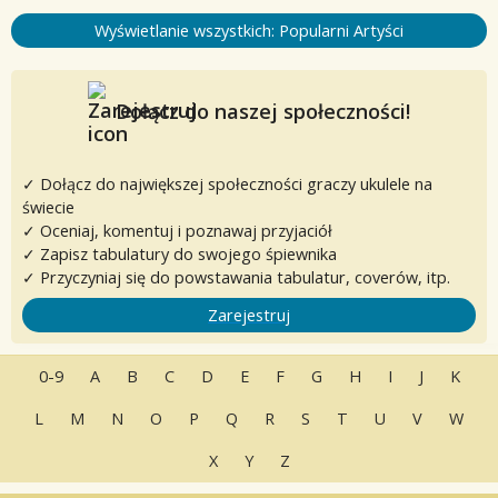
Wyświetlanie wszystkich: Popularni Artyści
Dołącz do naszej społeczności!
✓ Dołącz do największej społeczności graczy ukulele na
świecie
✓ Oceniaj, komentuj i poznawaj przyjaciół
✓ Zapisz tabulatury do swojego śpiewnika
✓ Przyczyniaj się do powstawania tabulatur, coverów, itp.
Zarejestruj
0-9
A
B
C
D
E
F
G
H
I
J
K
L
M
N
O
P
Q
R
S
T
U
V
W
X
Y
Z