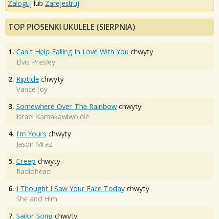
Zaloguj
lub
Zarejestruj
TOP PIOSENKI UKULELE (SIERPNIA)
1.
Can't Help Falling In Love With You
chwyty
Elvis Presley
2.
Riptide
chwyty
Vance Joy
3.
Somewhere Over The Rainbow
chwyty
Israel Kamakawiwo'ole
4.
I'm Yours
chwyty
Jason Mraz
5.
Creep
chwyty
Radiohead
6.
I Thought I Saw Your Face Today
chwyty
She and Him
7.
Sailor Song
chwyty