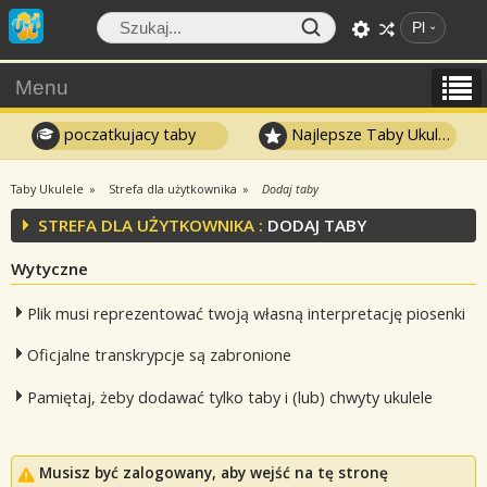
Pl
Menu
poczatkujacy taby
Najlepsze Taby Ukulele
Taby Ukulele
Strefa dla użytkownika
Dodaj taby
STREFA DLA UŻYTKOWNIKA :
DODAJ TABY
Wytyczne
Plik musi reprezentować twoją własną interpretację piosenki
Oficjalne transkrypcje są zabronione
Pamiętaj, żeby dodawać tylko taby i (lub) chwyty ukulele
Musisz być zalogowany, aby wejść na tę stronę