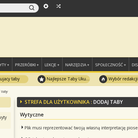
TY +
PRZERÓBKI +
LEKCJE +
NARZĘDZIA +
SPOŁECZNOŚĆ +
DI
ujacy taby
Najlepsze Taby Ukulele
Wybór redakcji
 taby
STREFA DLA UŻYTKOWNIKA :
DODAJ TABY
Wytyczne
yty
Plik musi reprezentować twoją własną interpretację piose