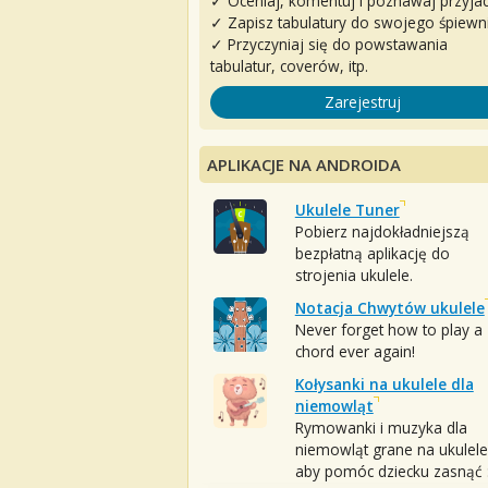
✓ Oceniaj, komentuj i poznawaj przyjac
✓ Zapisz tabulatury do swojego śpiewn
✓ Przyczyniaj się do powstawania
tabulatur, coverów, itp.
Zarejestruj
APLIKACJE NA ANDROIDA
Ukulele Tuner
Pobierz najdokładniejszą
bezpłatną aplikację do
strojenia ukulele.
Notacja Chwytów ukulele
Never forget how to play a
chord ever again!
Kołysanki na ukulele dla
niemowląt
Rymowanki i muzyka dla
niemowląt grane na ukulele
aby pomóc dziecku zasnąć :