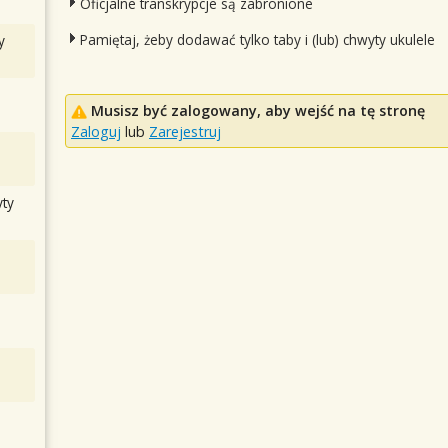
Oficjalne transkrypcje są zabronione
Pamiętaj, żeby dodawać tylko taby i (lub) chwyty ukulele
y
Musisz być zalogowany, aby wejść na tę stronę
Zaloguj
lub
Zarejestruj
ty