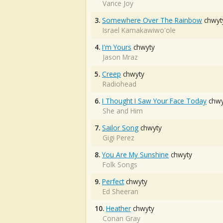
Vance Joy
3.
Somewhere Over The Rainbow
chwyt
Israel Kamakawiwo'ole
4.
I'm Yours
chwyty
Jason Mraz
5.
Creep
chwyty
Radiohead
6.
I Thought I Saw Your Face Today
chwy
She and Him
7.
Sailor Song
chwyty
Gigi Perez
8.
You Are My Sunshine
chwyty
Folk Songs
9.
Perfect
chwyty
Ed Sheeran
10.
Heather
chwyty
Conan Gray