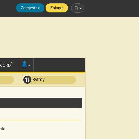
Zarejestruj
Zaloguj
Pl
SCORD
+
Rytmy
nki