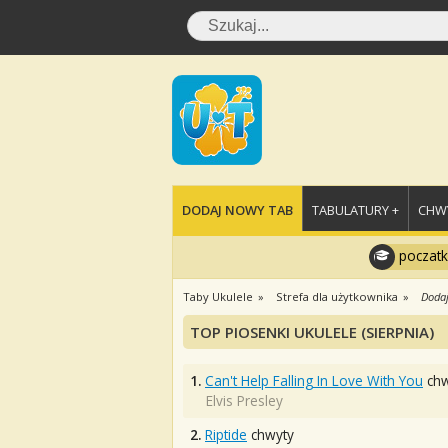
DODAJ NOWY TAB
TABULATURY +
CHWY
poczatk
Taby Ukulele
Strefa dla użytkownika
Dodaj
TOP PIOSENKI UKULELE (SIERPNIA)
1.
Can't Help Falling In Love With You
chw
Elvis Presley
2.
Riptide
chwyty