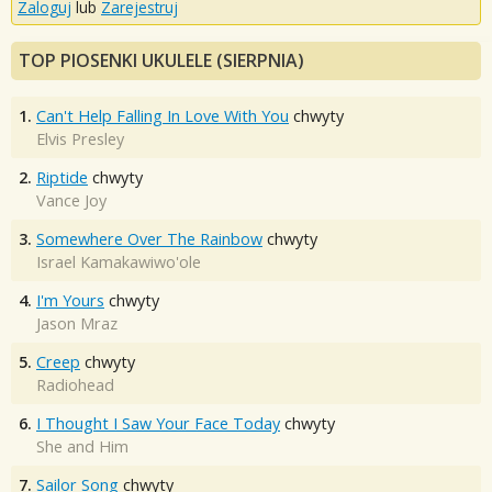
Zaloguj
lub
Zarejestruj
TOP PIOSENKI UKULELE (SIERPNIA)
1.
Can't Help Falling In Love With You
chwyty
Elvis Presley
2.
Riptide
chwyty
Vance Joy
3.
Somewhere Over The Rainbow
chwyty
Israel Kamakawiwo'ole
4.
I'm Yours
chwyty
Jason Mraz
5.
Creep
chwyty
Radiohead
6.
I Thought I Saw Your Face Today
chwyty
She and Him
7.
Sailor Song
chwyty