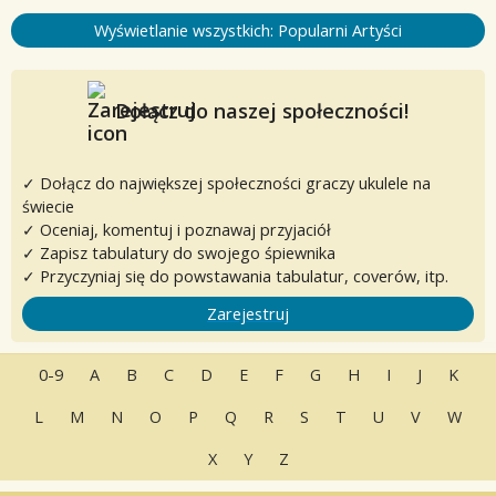
Wyświetlanie wszystkich: Popularni Artyści
Dołącz do naszej społeczności!
✓ Dołącz do największej społeczności graczy ukulele na
świecie
✓ Oceniaj, komentuj i poznawaj przyjaciół
✓ Zapisz tabulatury do swojego śpiewnika
✓ Przyczyniaj się do powstawania tabulatur, coverów, itp.
Zarejestruj
0-9
A
B
C
D
E
F
G
H
I
J
K
L
M
N
O
P
Q
R
S
T
U
V
W
X
Y
Z