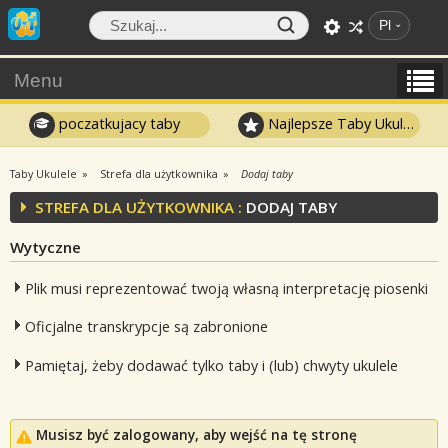
Pl
Menu
poczatkujacy taby
Najlepsze Taby Ukulele
Taby Ukulele
Strefa dla użytkownika
Dodaj taby
STREFA DLA UŻYTKOWNIKA :
DODAJ TABY
Wytyczne
Plik musi reprezentować twoją własną interpretację piosenki
Oficjalne transkrypcje są zabronione
Pamiętaj, żeby dodawać tylko taby i (lub) chwyty ukulele
Musisz być zalogowany, aby wejść na tę stronę