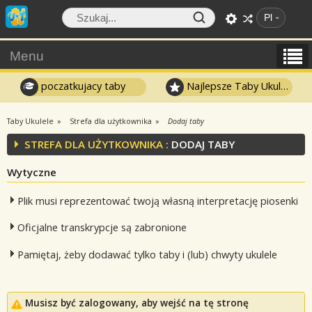
Pl
Menu
poczatkujacy taby
Najlepsze Taby Ukulele
Taby Ukulele
Strefa dla użytkownika
Dodaj taby
STREFA DLA UŻYTKOWNIKA :
DODAJ TABY
Wytyczne
Plik musi reprezentować twoją własną interpretację piosenki
Oficjalne transkrypcje są zabronione
Pamiętaj, żeby dodawać tylko taby i (lub) chwyty ukulele
Musisz być zalogowany, aby wejść na tę stronę