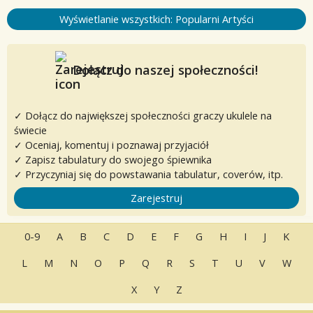
Wyświetlanie wszystkich: Popularni Artyści
Dołącz do naszej społeczności!
✓ Dołącz do największej społeczności graczy ukulele na
świecie
✓ Oceniaj, komentuj i poznawaj przyjaciół
✓ Zapisz tabulatury do swojego śpiewnika
✓ Przyczyniaj się do powstawania tabulatur, coverów, itp.
Zarejestruj
0-9
A
B
C
D
E
F
G
H
I
J
K
L
M
N
O
P
Q
R
S
T
U
V
W
X
Y
Z