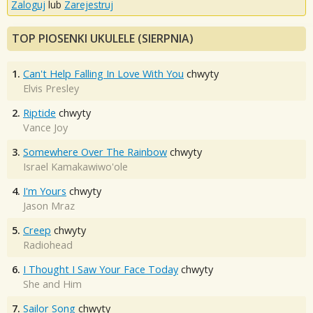
Zaloguj
lub
Zarejestruj
TOP PIOSENKI UKULELE (SIERPNIA)
1.
Can't Help Falling In Love With You
chwyty
Elvis Presley
2.
Riptide
chwyty
Vance Joy
3.
Somewhere Over The Rainbow
chwyty
Israel Kamakawiwo'ole
4.
I'm Yours
chwyty
Jason Mraz
5.
Creep
chwyty
Radiohead
6.
I Thought I Saw Your Face Today
chwyty
She and Him
7.
Sailor Song
chwyty