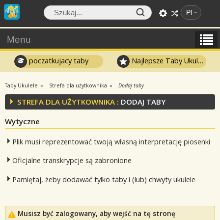
Pl
Menu
poczatkujacy taby
Najlepsze Taby Ukulele
Taby Ukulele
Strefa dla użytkownika
Dodaj taby
STREFA DLA UŻYTKOWNIKA :
DODAJ TABY
Wytyczne
Plik musi reprezentować twoją własną interpretację piosenki
Oficjalne transkrypcje są zabronione
Pamiętaj, żeby dodawać tylko taby i (lub) chwyty ukulele
Musisz być zalogowany, aby wejść na tę stronę