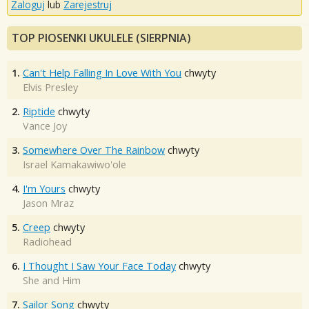
Zaloguj
lub
Zarejestruj
TOP PIOSENKI UKULELE (SIERPNIA)
1.
Can't Help Falling In Love With You
chwyty
Elvis Presley
2.
Riptide
chwyty
Vance Joy
3.
Somewhere Over The Rainbow
chwyty
Israel Kamakawiwo'ole
4.
I'm Yours
chwyty
Jason Mraz
5.
Creep
chwyty
Radiohead
6.
I Thought I Saw Your Face Today
chwyty
She and Him
7.
Sailor Song
chwyty