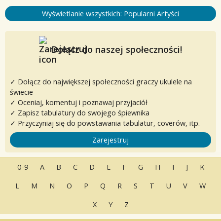
Wyświetlanie wszystkich: Popularni Artyści
Dołącz do naszej społeczności!
✓ Dołącz do największej społeczności graczy ukulele na
świecie
✓ Oceniaj, komentuj i poznawaj przyjaciół
✓ Zapisz tabulatury do swojego śpiewnika
✓ Przyczyniaj się do powstawania tabulatur, coverów, itp.
Zarejestruj
0-9
A
B
C
D
E
F
G
H
I
J
K
L
M
N
O
P
Q
R
S
T
U
V
W
X
Y
Z