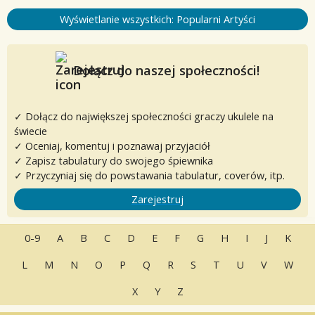
Wyświetlanie wszystkich: Popularni Artyści
Dołącz do naszej społeczności!
✓ Dołącz do największej społeczności graczy ukulele na
świecie
✓ Oceniaj, komentuj i poznawaj przyjaciół
✓ Zapisz tabulatury do swojego śpiewnika
✓ Przyczyniaj się do powstawania tabulatur, coverów, itp.
Zarejestruj
0-9
A
B
C
D
E
F
G
H
I
J
K
L
M
N
O
P
Q
R
S
T
U
V
W
X
Y
Z