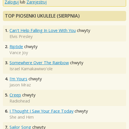
Zaloguj
lub
Zarejestruj
TOP PIOSENKI UKULELE (SIERPNIA)
1.
Can't Help Falling In Love With You
chwyty
Elvis Presley
2.
Riptide
chwyty
Vance Joy
3.
Somewhere Over The Rainbow
chwyty
Israel Kamakawiwo'ole
4.
I'm Yours
chwyty
Jason Mraz
5.
Creep
chwyty
Radiohead
6.
I Thought I Saw Your Face Today
chwyty
She and Him
7.
Sailor Song
chwyty