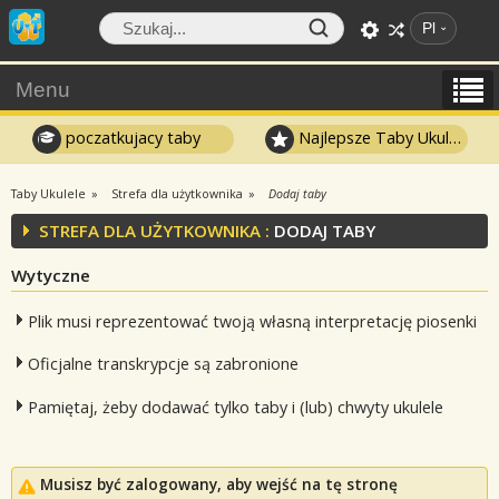
Pl
Menu
poczatkujacy taby
Najlepsze Taby Ukulele
Taby Ukulele
Strefa dla użytkownika
Dodaj taby
STREFA DLA UŻYTKOWNIKA :
DODAJ TABY
Wytyczne
Plik musi reprezentować twoją własną interpretację piosenki
Oficjalne transkrypcje są zabronione
Pamiętaj, żeby dodawać tylko taby i (lub) chwyty ukulele
Musisz być zalogowany, aby wejść na tę stronę