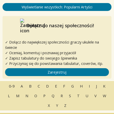
Wyświetlanie wszystkich: Popularni Artyści
Dołącz do naszej społeczności!
✓ Dołącz do największej społeczności graczy ukulele na
świecie
✓ Oceniaj, komentuj i poznawaj przyjaciół
✓ Zapisz tabulatury do swojego śpiewnika
✓ Przyczyniaj się do powstawania tabulatur, coverów, itp.
Zarejestruj
0-9
A
B
C
D
E
F
G
H
I
J
K
L
M
N
O
P
Q
R
S
T
U
V
W
X
Y
Z