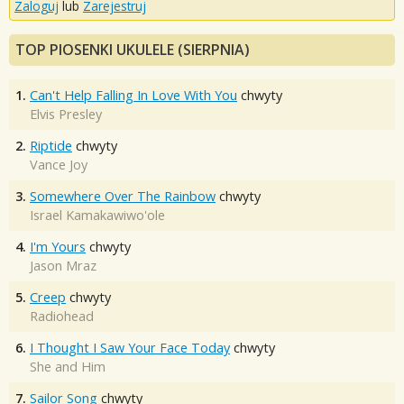
Zaloguj
lub
Zarejestruj
TOP PIOSENKI UKULELE (SIERPNIA)
1.
Can't Help Falling In Love With You
chwyty
Elvis Presley
2.
Riptide
chwyty
Vance Joy
3.
Somewhere Over The Rainbow
chwyty
Israel Kamakawiwo'ole
4.
I'm Yours
chwyty
Jason Mraz
5.
Creep
chwyty
Radiohead
6.
I Thought I Saw Your Face Today
chwyty
She and Him
7.
Sailor Song
chwyty