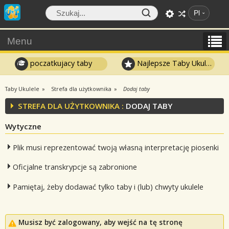
Pl
Menu
poczatkujacy taby
Najlepsze Taby Ukulele
Taby Ukulele
Strefa dla użytkownika
Dodaj taby
STREFA DLA UŻYTKOWNIKA :
DODAJ TABY
Wytyczne
Plik musi reprezentować twoją własną interpretację piosenki
Oficjalne transkrypcje są zabronione
Pamiętaj, żeby dodawać tylko taby i (lub) chwyty ukulele
Musisz być zalogowany, aby wejść na tę stronę