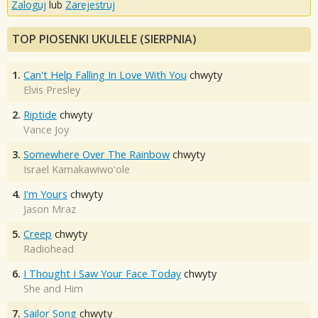
Zaloguj
lub
Zarejestruj
TOP PIOSENKI UKULELE (SIERPNIA)
1.
Can't Help Falling In Love With You
chwyty
Elvis Presley
2.
Riptide
chwyty
Vance Joy
3.
Somewhere Over The Rainbow
chwyty
Israel Kamakawiwo'ole
4.
I'm Yours
chwyty
Jason Mraz
5.
Creep
chwyty
Radiohead
6.
I Thought I Saw Your Face Today
chwyty
She and Him
7.
Sailor Song
chwyty