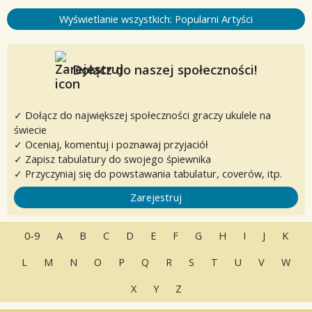
Wyświetlanie wszystkich: Popularni Artyści
Dołącz do naszej społeczności!
✓ Dołącz do największej społeczności graczy ukulele na
świecie
✓ Oceniaj, komentuj i poznawaj przyjaciół
✓ Zapisz tabulatury do swojego śpiewnika
✓ Przyczyniaj się do powstawania tabulatur, coverów, itp.
Zarejestruj
0-9
A
B
C
D
E
F
G
H
I
J
K
L
M
N
O
P
Q
R
S
T
U
V
W
X
Y
Z