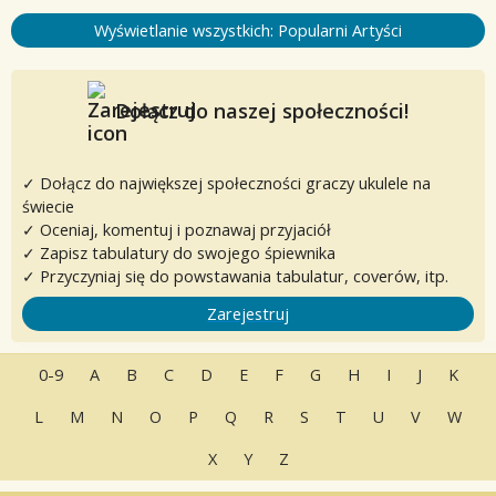
Wyświetlanie wszystkich: Popularni Artyści
Dołącz do naszej społeczności!
✓ Dołącz do największej społeczności graczy ukulele na
świecie
✓ Oceniaj, komentuj i poznawaj przyjaciół
✓ Zapisz tabulatury do swojego śpiewnika
✓ Przyczyniaj się do powstawania tabulatur, coverów, itp.
Zarejestruj
0-9
A
B
C
D
E
F
G
H
I
J
K
L
M
N
O
P
Q
R
S
T
U
V
W
X
Y
Z