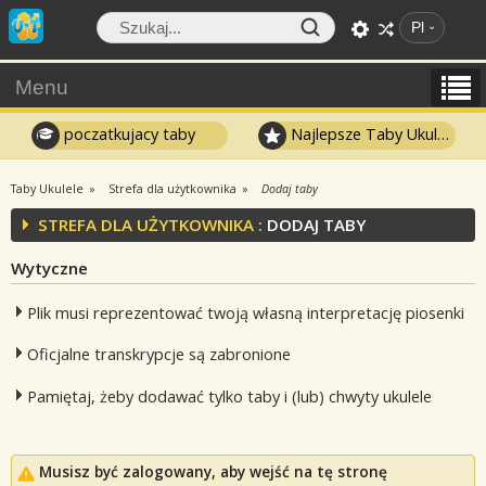
Pl
Menu
poczatkujacy taby
Najlepsze Taby Ukulele
Taby Ukulele
Strefa dla użytkownika
Dodaj taby
STREFA DLA UŻYTKOWNIKA :
DODAJ TABY
Wytyczne
Plik musi reprezentować twoją własną interpretację piosenki
Oficjalne transkrypcje są zabronione
Pamiętaj, żeby dodawać tylko taby i (lub) chwyty ukulele
Musisz być zalogowany, aby wejść na tę stronę