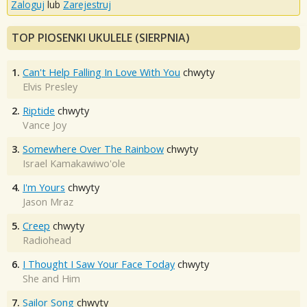
Zaloguj
lub
Zarejestruj
TOP PIOSENKI UKULELE (SIERPNIA)
1.
Can't Help Falling In Love With You
chwyty
Elvis Presley
2.
Riptide
chwyty
Vance Joy
3.
Somewhere Over The Rainbow
chwyty
Israel Kamakawiwo'ole
4.
I'm Yours
chwyty
Jason Mraz
5.
Creep
chwyty
Radiohead
6.
I Thought I Saw Your Face Today
chwyty
She and Him
7.
Sailor Song
chwyty