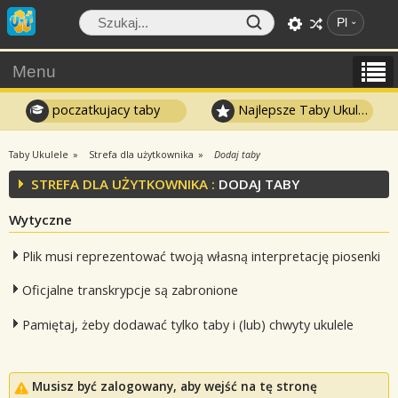
Pl
Menu
poczatkujacy taby
Najlepsze Taby Ukulele
Taby Ukulele
Strefa dla użytkownika
Dodaj taby
STREFA DLA UŻYTKOWNIKA :
DODAJ TABY
Wytyczne
Plik musi reprezentować twoją własną interpretację piosenki
Oficjalne transkrypcje są zabronione
Pamiętaj, żeby dodawać tylko taby i (lub) chwyty ukulele
Musisz być zalogowany, aby wejść na tę stronę