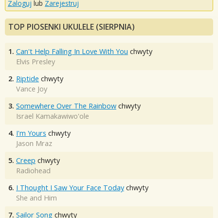
Zaloguj
lub
Zarejestruj
TOP PIOSENKI UKULELE (SIERPNIA)
1.
Can't Help Falling In Love With You
chwyty
Elvis Presley
2.
Riptide
chwyty
Vance Joy
3.
Somewhere Over The Rainbow
chwyty
Israel Kamakawiwo'ole
4.
I'm Yours
chwyty
Jason Mraz
5.
Creep
chwyty
Radiohead
6.
I Thought I Saw Your Face Today
chwyty
She and Him
7.
Sailor Song
chwyty