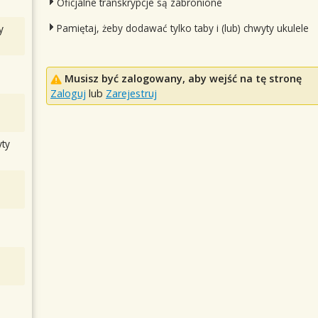
Oficjalne transkrypcje są zabronione
Pamiętaj, żeby dodawać tylko taby i (lub) chwyty ukulele
y
Musisz być zalogowany, aby wejść na tę stronę
Zaloguj
lub
Zarejestruj
ty