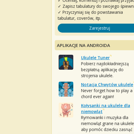
✓ Oceniaj, komentuj i poznawaj przyjac
✓ Zapisz tabulatury do swojego śpiewn
✓ Przyczyniaj się do powstawania
tabulatur, coverów, itp.
Zarejestruj
APLIKACJE NA ANDROIDA
Ukulele Tuner
Pobierz najdokładniejszą
bezpłatną aplikację do
strojenia ukulele.
Notacja Chwytów ukulele
Never forget how to play a
chord ever again!
Kołysanki na ukulele dla
niemowląt
Rymowanki i muzyka dla
niemowląt grane na ukulele
aby pomóc dziecku zasnąć :