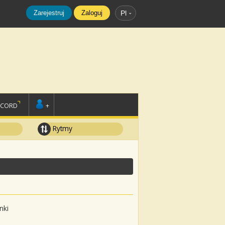
Zarejestruj
Zaloguj
Pl
SCORD
+
Rytmy
nki