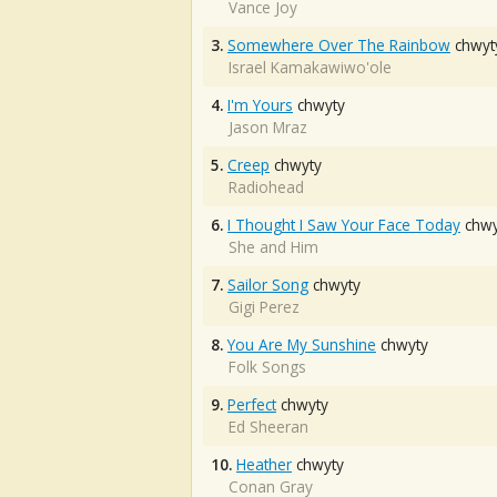
Vance Joy
3.
Somewhere Over The Rainbow
chwyt
Israel Kamakawiwo'ole
4.
I'm Yours
chwyty
Jason Mraz
5.
Creep
chwyty
Radiohead
6.
I Thought I Saw Your Face Today
chwy
She and Him
7.
Sailor Song
chwyty
Gigi Perez
8.
You Are My Sunshine
chwyty
Folk Songs
9.
Perfect
chwyty
Ed Sheeran
10.
Heather
chwyty
Conan Gray