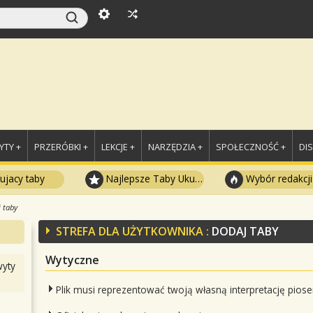
TY +
PRZERÓBKI +
LEKCJE +
NARZĘDZIA +
SPOŁECZNOŚĆ +
DI
ujacy taby
Najlepsze Taby Ukulele
Wybór redakcji
 taby
STREFA DLA UŻYTKOWNIKA :
DODAJ TABY
Wytyczne
yty
Plik musi reprezentować twoją własną interpretację piose