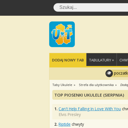
DODAJ NOWY TAB
TABULATURY +
CHWY
poczatk
Taby Ukulele
Strefa dla użytkownika
Dodaj
TOP PIOSENKI UKULELE (SIERPNIA)
1.
Can't Help Falling In Love With You
chw
Elvis Presley
2.
Riptide
chwyty