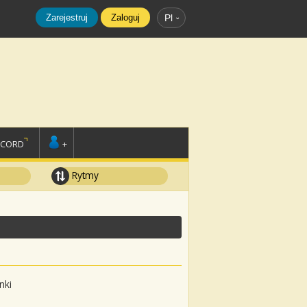
Zarejestruj
Zaloguj
Pl
SCORD
+
Rytmy
nki