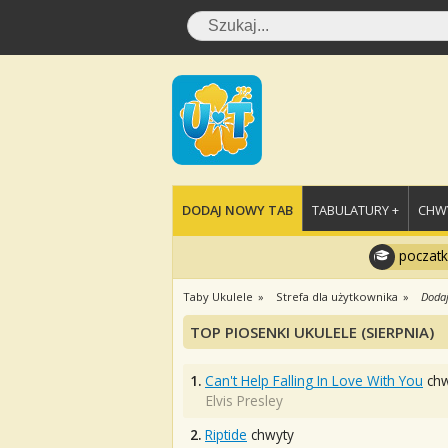
DODAJ NOWY TAB
TABULATURY +
CHWY
poczatk
Taby Ukulele
Strefa dla użytkownika
Dodaj
TOP PIOSENKI UKULELE (SIERPNIA)
1.
Can't Help Falling In Love With You
chw
Elvis Presley
2.
Riptide
chwyty