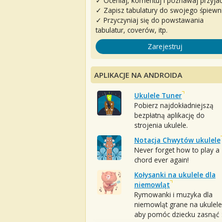
✓ Oceniaj, komentuj i poznawaj przyjac
✓ Zapisz tabulatury do swojego śpiewn
✓ Przyczyniaj się do powstawania
tabulatur, coverów, itp.
Zarejestruj
APLIKACJE NA ANDROIDA
Ukulele Tuner
Pobierz najdokładniejszą
bezpłatną aplikację do
strojenia ukulele.
Notacja Chwytów ukulele
Never forget how to play a
chord ever again!
Kołysanki na ukulele dla
niemowląt
Rymowanki i muzyka dla
niemowląt grane na ukulele
aby pomóc dziecku zasnąć :