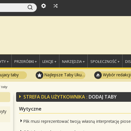
TY +
PRZERÓBKI +
LEKCJE +
NARZĘDZIA +
SPOŁECZNOŚĆ +
DI
ujacy taby
Najlepsze Taby Ukulele
Wybór redakcji
 taby
STREFA DLA UŻYTKOWNIKA :
DODAJ TABY
Wytyczne
yty
Plik musi reprezentować twoją własną interpretację piose