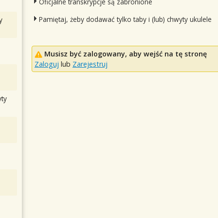
Oficjalne transkrypcje są zabronione
Pamiętaj, żeby dodawać tylko taby i (lub) chwyty ukulele
y
Musisz być zalogowany, aby wejść na tę stronę
Zaloguj
lub
Zarejestruj
ty