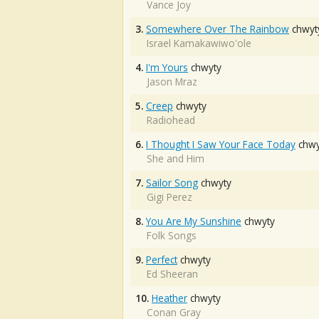
Vance Joy
3.
Somewhere Over The Rainbow
chwyt
Israel Kamakawiwo'ole
4.
I'm Yours
chwyty
Jason Mraz
5.
Creep
chwyty
Radiohead
6.
I Thought I Saw Your Face Today
chwy
She and Him
7.
Sailor Song
chwyty
Gigi Perez
8.
You Are My Sunshine
chwyty
Folk Songs
9.
Perfect
chwyty
Ed Sheeran
10.
Heather
chwyty
Conan Gray