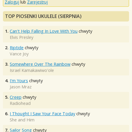
Zaloguj
lub
Zarejestruj
TOP PIOSENKI UKULELE (SIERPNIA)
1.
Can't Help Falling In Love With You
chwyty
Elvis Presley
2.
Riptide
chwyty
Vance Joy
3.
Somewhere Over The Rainbow
chwyty
Israel Kamakawiwo'ole
4.
I'm Yours
chwyty
Jason Mraz
5.
Creep
chwyty
Radiohead
6.
I Thought I Saw Your Face Today
chwyty
She and Him
7.
Sailor Song
chwyty