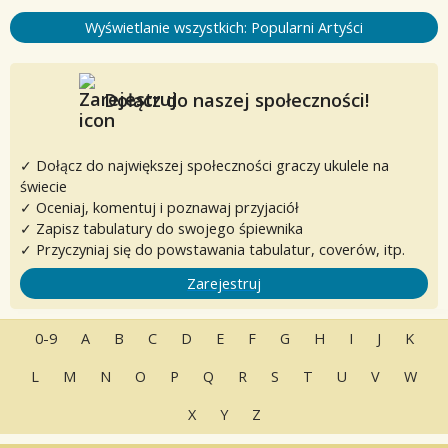
Wyświetlanie wszystkich: Popularni Artyści
Dołącz do naszej społeczności!
✓ Dołącz do największej społeczności graczy ukulele na
świecie
✓ Oceniaj, komentuj i poznawaj przyjaciół
✓ Zapisz tabulatury do swojego śpiewnika
✓ Przyczyniaj się do powstawania tabulatur, coverów, itp.
Zarejestruj
0-9
A
B
C
D
E
F
G
H
I
J
K
L
M
N
O
P
Q
R
S
T
U
V
W
X
Y
Z