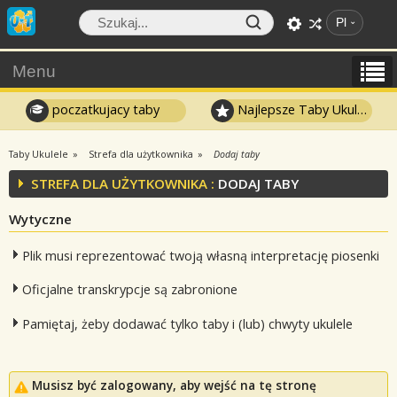
Pl
Menu
poczatkujacy taby
Najlepsze Taby Ukulele
Taby Ukulele
Strefa dla użytkownika
Dodaj taby
STREFA DLA UŻYTKOWNIKA :
DODAJ TABY
Wytyczne
Plik musi reprezentować twoją własną interpretację piosenki
Oficjalne transkrypcje są zabronione
Pamiętaj, żeby dodawać tylko taby i (lub) chwyty ukulele
Musisz być zalogowany, aby wejść na tę stronę