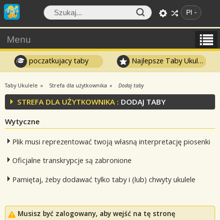
Pl
Menu
poczatkujacy taby
Najlepsze Taby Ukulele
Taby Ukulele
Strefa dla użytkownika
Dodaj taby
STREFA DLA UŻYTKOWNIKA :
DODAJ TABY
Wytyczne
Plik musi reprezentować twoją własną interpretację piosenki
Oficjalne transkrypcje są zabronione
Pamiętaj, żeby dodawać tylko taby i (lub) chwyty ukulele
Musisz być zalogowany, aby wejść na tę stronę