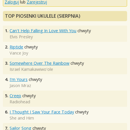
Zaloguj
lub
Zarejestruj
TOP PIOSENKI UKULELE (SIERPNIA)
1.
Can't Help Falling In Love With You
chwyty
Elvis Presley
2.
Riptide
chwyty
Vance Joy
3.
Somewhere Over The Rainbow
chwyty
Israel Kamakawiwo'ole
4.
I'm Yours
chwyty
Jason Mraz
5.
Creep
chwyty
Radiohead
6.
I Thought I Saw Your Face Today
chwyty
She and Him
7.
Sailor Song
chwyty