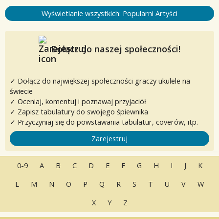
Wyświetlanie wszystkich: Popularni Artyści
Dołącz do naszej społeczności!
✓ Dołącz do największej społeczności graczy ukulele na
świecie
✓ Oceniaj, komentuj i poznawaj przyjaciół
✓ Zapisz tabulatury do swojego śpiewnika
✓ Przyczyniaj się do powstawania tabulatur, coverów, itp.
Zarejestruj
0-9
A
B
C
D
E
F
G
H
I
J
K
L
M
N
O
P
Q
R
S
T
U
V
W
X
Y
Z