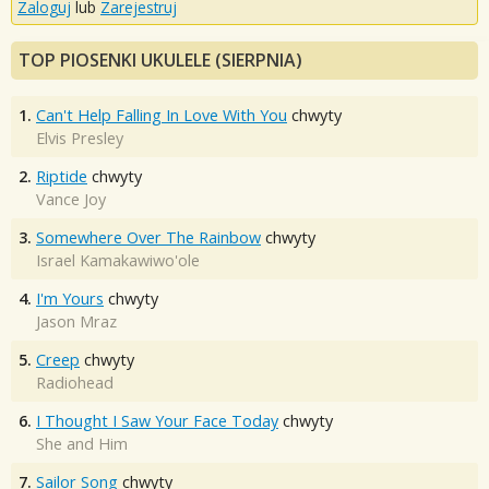
Zaloguj
lub
Zarejestruj
TOP PIOSENKI UKULELE (SIERPNIA)
1.
Can't Help Falling In Love With You
chwyty
Elvis Presley
2.
Riptide
chwyty
Vance Joy
3.
Somewhere Over The Rainbow
chwyty
Israel Kamakawiwo'ole
4.
I'm Yours
chwyty
Jason Mraz
5.
Creep
chwyty
Radiohead
6.
I Thought I Saw Your Face Today
chwyty
She and Him
7.
Sailor Song
chwyty