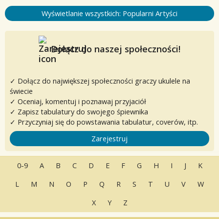
Wyświetlanie wszystkich: Popularni Artyści
Dołącz do naszej społeczności!
✓ Dołącz do największej społeczności graczy ukulele na
świecie
✓ Oceniaj, komentuj i poznawaj przyjaciół
✓ Zapisz tabulatury do swojego śpiewnika
✓ Przyczyniaj się do powstawania tabulatur, coverów, itp.
Zarejestruj
0-9
A
B
C
D
E
F
G
H
I
J
K
L
M
N
O
P
Q
R
S
T
U
V
W
X
Y
Z