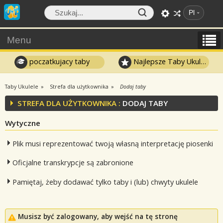
Pl
Menu
poczatkujacy taby
Najlepsze Taby Ukulele
Taby Ukulele
Strefa dla użytkownika
Dodaj taby
STREFA DLA UŻYTKOWNIKA :
DODAJ TABY
Wytyczne
Plik musi reprezentować twoją własną interpretację piosenki
Oficjalne transkrypcje są zabronione
Pamiętaj, żeby dodawać tylko taby i (lub) chwyty ukulele
Musisz być zalogowany, aby wejść na tę stronę