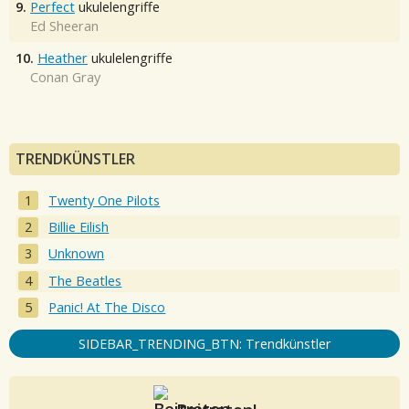
9.
Perfect
ukulelengriffe
Ed Sheeran
10.
Heather
ukulelengriffe
Conan Gray
TRENDKÜNSTLER
Twenty One Pilots
Billie Eilish
Unknown
The Beatles
Panic! At The Disco
SIDEBAR_TRENDING_BTN: Trendkünstler