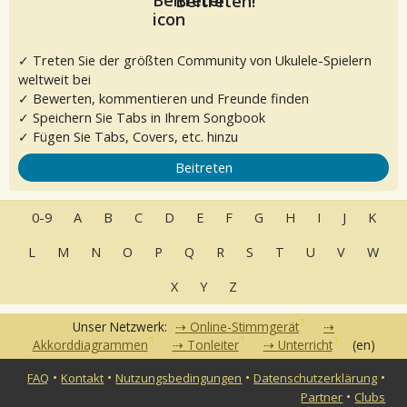
Beitreten!
✓ Treten Sie der größten Community von Ukulele-Spielern
weltweit bei
✓ Bewerten, kommentieren und Freunde finden
✓ Speichern Sie Tabs in Ihrem Songbook
✓ Fügen Sie Tabs, Covers, etc. hinzu
Beitreten
0-9
A
B
C
D
E
F
G
H
I
J
K
L
M
N
O
P
Q
R
S
T
U
V
W
X
Y
Z
Unser Netzwerk:
Online-Stimmgerät
Akkorddiagrammen
Tonleiter
Unterricht
(en)
•
•
•
•
FAQ
Kontakt
Nutzungsbedingungen
Datenschutzerklärung
•
Partner
Clubs