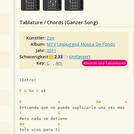
Tablature / Chords (Ganzer Song)
Künstler:
Zoe
Album:
MTV Unplugged Música De Fondo
Jahr:
2011
Schwierigkeit:
2.33
(
Anfänger
)
Key:
C
,
Am
Akkorde und Tabulaturen
(Intro)
F
G
Am
G
 x4
F
G
Am
G
Entiendo que no puedo suplicarle una vez más
F
G
Pero nada se detiene
Am
G
Solo vivo para ti