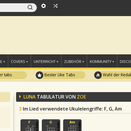
E +
COVERS +
UNTERRICHT +
ZUBEHÖR +
KOMMUNITY +
DISC
r tabs
Bester Uke Tabs
Wahl der Redak
LUNA
TABULATUR VON
ZOE
3
Im Lied verwendete Ukulelengriffe
: F, G, Am