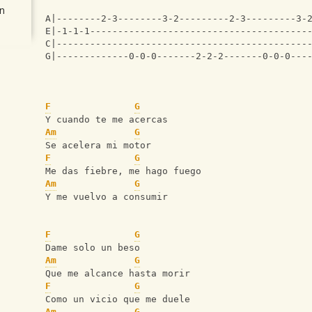
n
A|--------2-3--------3-2---------2-3---------3-
E|-1-1-1---------------------------------------
C|---------------------------------------------
G|-------------0-0-0-------2-2-2-------0-0-0---
F
G
Y cuando te me acercas
Am
G
Se acelera mi motor
F
G
Me das fiebre, me hago fuego
Am
G
Y me vuelvo a consumir
F
G
Dame solo un beso
Am
G
Que me alcance hasta morir
F
G
Como un vicio que me duele
Am
G