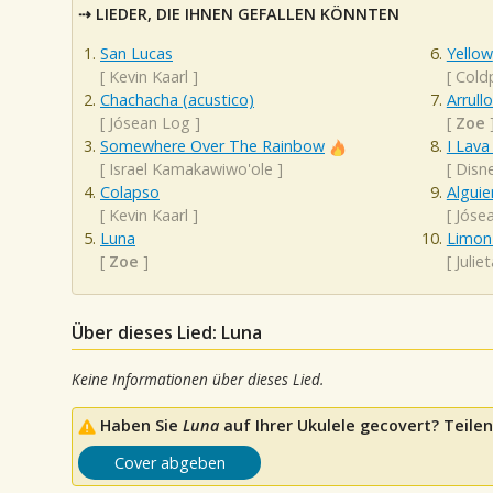
LIEDER, DIE IHNEN GEFALLEN KÖNNTEN
San Lucas
Yellow
[
Kevin Kaarl
]
[
Cold
Chachacha (acustico)
Arrull
[
Jósean Log
]
[
Zoe
Somewhere Over The Rainbow
I Lava
[
Israel Kamakawiwo'ole
]
[
Disn
Colapso
Algui
[
Kevin Kaarl
]
[
Jóse
Luna
Limon 
[
Zoe
]
[
Julie
Über dieses Lied: Luna
Keine Informationen über dieses Lied.
Haben Sie
Luna
auf Ihrer Ukulele gecovert? Teilen
Cover abgeben