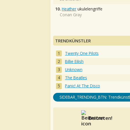
10.
Heather
ukulelengriffe
Conan Gray
TRENDKÜNSTLER
Twenty One Pilots
Billie Eilish
Unknown
The Beatles
Panic! At The Disco
SIDEBAR_TRENDING_BTN: Trendkünstl
Beitreten!