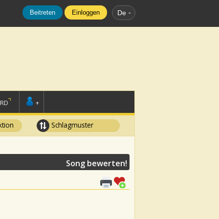
Beitreten
Einloggen
De
ORD
+
tion
Schlagmuster
Song bewerten!