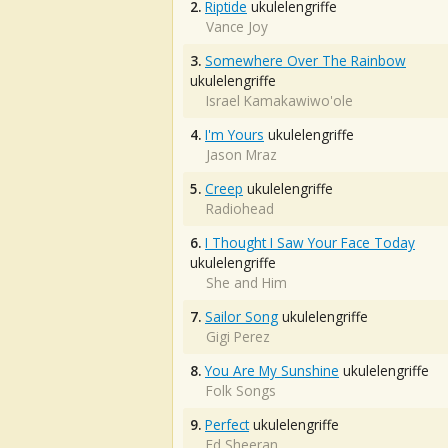
2.
Riptide
ukulelengriffe
Vance Joy
3.
Somewhere Over The Rainbow
ukulelengriffe
Israel Kamakawiwo'ole
4.
I'm Yours
ukulelengriffe
Jason Mraz
5.
Creep
ukulelengriffe
Radiohead
6.
I Thought I Saw Your Face Today
ukulelengriffe
She and Him
7.
Sailor Song
ukulelengriffe
Gigi Perez
8.
You Are My Sunshine
ukulelengriffe
Folk Songs
9.
Perfect
ukulelengriffe
Ed Sheeran