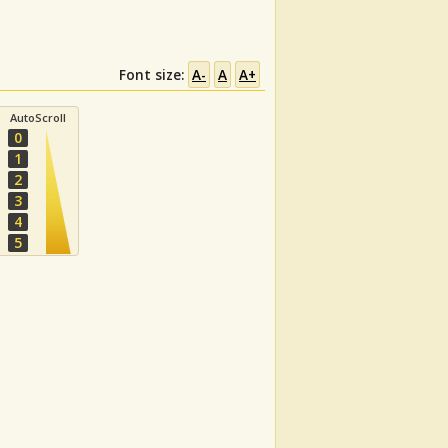
Font size:
A-
A
A+
AutoScroll
0
1
2
3
4
5