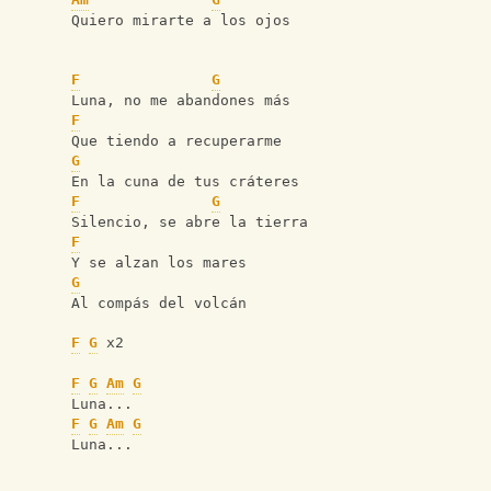
Quiero mirarte a los ojos
F
G
Luna, no me abandones más
F
Que tiendo a recuperarme
G
En la cuna de tus cráteres
F
G
Silencio, se abre la tierra
F
Y se alzan los mares
G
Al compás del volcán
F
G
 x2
F
G
Am
G
Luna...
F
G
Am
G
Luna...