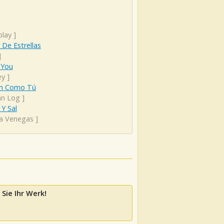
play
]
o De Estrellas
]
 You
ey
]
en Como Tú
an Log
]
Y Sal
ta Venegas
]
 Sie Ihr Werk!