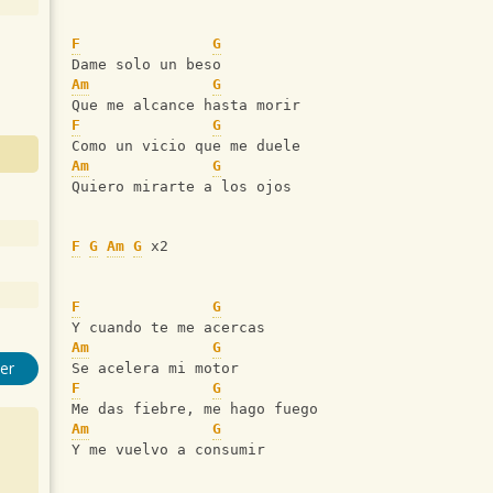
F
G
Dame solo un beso
Am
G
Que me alcance hasta morir
F
G
Como un vicio que me duele
Am
G
Quiero mirarte a los ojos
F
G
Am
G
 x2
F
G
Y cuando te me acercas
Am
G
er
Se acelera mi motor
F
G
Me das fiebre, me hago fuego
Am
G
Y me vuelvo a consumir