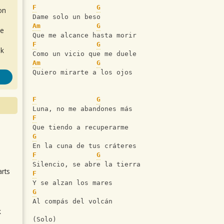
F
G
on
Dame solo un beso
Am
G
de
Que me alcance hasta morir
F
G
ok
Como un vicio que me duele
Am
G
Quiero mirarte a los ojos
F
G
Luna, no me abandones más
F
Que tiendo a recuperarme
.
G
En la cuna de tus cráteres
F
G
Silencio, se abre la tierra
arts
F
Y se alzan los mares
G
Al compás del volcán
k
(Solo)
m