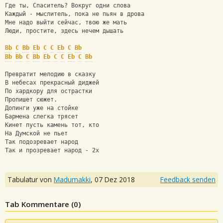
Где ты, Спаситель? Вокруг одни слова 
Каждый - мыслитель, пока не пьян в дрова 
Мне надо выйти сейчас, твою же мать 
Люди, простите, здесь нечем дышать 
Bb
C
Bb
Eb
C
C
Eb
C
Bb
Bb
Bb
C
Bb
Eb
C
C
Eb
C
Bb
Превратит мелодию в сказку 
В небесах прекрасный диджей 
По хардкору для острастки 
Пропишет сюжет. 
Допинги уже на стойке 
Бармена слегка трясет 
Кинет пусть камень тот, кто 
На Думской не пьет 
Так подозревает народ 
Так и прозревает народ - 2х
Tabulatur von
Madumakki
,
07 Dez 2018
Feedback senden
Tab Kommentare (
0
)