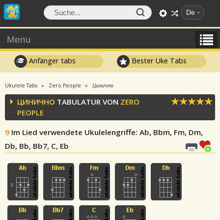
De
Menu
Anfänger tabs
Bester Uke Tabs
Ukulele Tabs
Zero People
Цинично
ЦИНИЧНО
TABULATUR VON
ZERO
PEOPLE
9
Im Lied verwendete Ukulelengriffe
: Ab, Bbm, Fm, Dm,
Db, Bb, Bb7, C, Eb