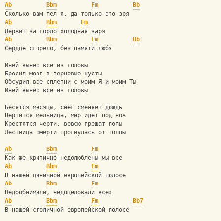
Ab
Bbm
Fm
Bb
Сколько вам пел я, да только это зря 
Ab
Bbm
Fm
Держит за горло холодная заря 
Ab
Bbm
Fm
Bb
Сердце сгорело, без памяти любя 
Иней вынес все из головы 
Бросил мозг в терновые кусты 
Обсудил все сплетни с моим Я и моим Ты 
Иней вынес все из головы 
Бесятся месяцы, снег сменяет дождь 
Вертится мельница, мир идет под нож 
Крестятся черти, вовсю грешат попы 
Лестница смерти прогнулась от толпы 
Ab
Bbm
Fm
Как же критично недолюблены мы все 
Ab
Bbm
Fm
В нашей циничной европейской полосе 
Ab
Bbm
Fm
Недообнимали, недоцеловали всех 
Ab
Bbm
Fm
Bb7
В нашей столичной европейской полосе 