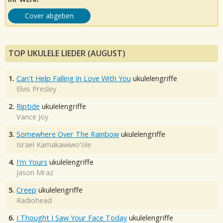
Cover abgeben
TOP UKULELE LIEDER (AUGUST)
1.
Can't Help Falling In Love With You
ukulelengriffe
Elvis Presley
2.
Riptide
ukulelengriffe
Vance Joy
3.
Somewhere Over The Rainbow
ukulelengriffe
Israel Kamakawiwo'ole
4.
I'm Yours
ukulelengriffe
Jason Mraz
5.
Creep
ukulelengriffe
Radiohead
6.
I Thought I Saw Your Face Today
ukulelengriffe