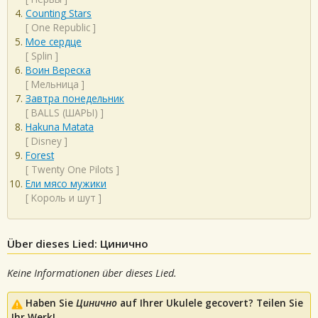
Counting Stars
[
One Republic
]
Мое сердце
[
Splin
]
Воин Вереска
[
Мельница
]
Завтра понедельник
[
BALLS (ШАРЫ)
]
Hakuna Matata
[
Disney
]
Forest
[
Twenty One Pilots
]
Ели мясо мужики
[
Kороль и шут
]
Über dieses Lied: Цинично
Keine Informationen über dieses Lied.
Haben Sie
Цинично
auf Ihrer Ukulele gecovert? Teilen Sie
Ihr Werk!