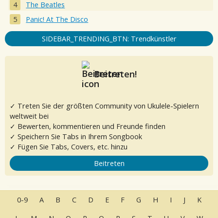
The Beatles
Panic! At The Disco
SIDEBAR_TRENDING_BTN: Trendkünstler
Beitreten!
✓ Treten Sie der größten Community von Ukulele-Spielern
weltweit bei
✓ Bewerten, kommentieren und Freunde finden
✓ Speichern Sie Tabs in Ihrem Songbook
✓ Fügen Sie Tabs, Covers, etc. hinzu
Beitreten
0-9
A
B
C
D
E
F
G
H
I
J
K