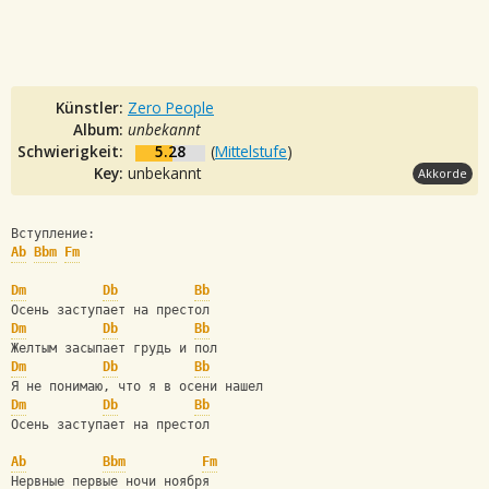
Künstler:
Zero People
Album:
unbekannt
Schwierigkeit:
5.28
(
Mittelstufe
)
Key:
unbekannt
Akkorde
Вступление: 
Ab
Bbm
Fm
Dm
Db
Bb
Осень заступает на престол 
Dm
Db
Bb
Желтым засыпает грудь и пол 
Dm
Db
Bb
Я не понимаю, что я в осени нашел 
Dm
Db
Bb
Осень заступает на престол 
Ab
Bbm
Fm
Нервные первые ночи ноября 