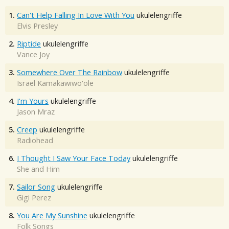
1.
Can't Help Falling In Love With You
ukulelengriffe
Elvis Presley
2.
Riptide
ukulelengriffe
Vance Joy
3.
Somewhere Over The Rainbow
ukulelengriffe
Israel Kamakawiwo'ole
4.
I'm Yours
ukulelengriffe
Jason Mraz
5.
Creep
ukulelengriffe
Radiohead
6.
I Thought I Saw Your Face Today
ukulelengriffe
She and Him
7.
Sailor Song
ukulelengriffe
Gigi Perez
8.
You Are My Sunshine
ukulelengriffe
Folk Songs