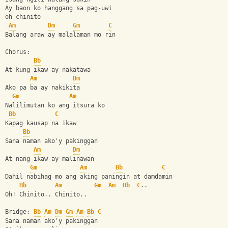
Ay baon ko hanggang sa pag-uwi
oh chinito
Am
Dm
Gm
C
Balang araw ay malalaman mo rin
Chorus:
Bb
At kung ikaw ay nakatawa
Am
Dm
Ako pa ba ay nakikita
Gm
Am
Nalilimutan ko ang itsura ko
Bb
C
Kapag kausap na ikaw
Bb
Sana naman ako'y pakinggan
Am
Dm
At nang ikaw ay malinawan
Gm
Am
Bb
C
Dahil nabihag mo ang aking paningin at damdamin
Bb
Am
Gm
Am
Bb
C
..
Oh! Chinito.. Chinito..
Bridge: 
Bb
-
Am
-
Dm
-
Gm
-
Am
-
Bb
-
C
Sana naman ako'y pakinggan