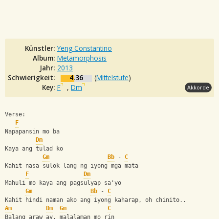
Künstler:
Yeng Constantino
Album:
Metamorphosis
Jahr:
2013
Schwierigkeit:
4.36
(
Mittelstufe
)
Key:
F
,
Dm
Akkorde
Verse:
F
Napapansin mo ba
Dm
Kaya ang tulad ko
Gm
Bb
 - 
C
Kahit nasa sulok lang ng iyong mga mata
F
Dm
Mahuli mo kaya ang pagsulyap sa'yo
Gm
Bb
 - 
C
Kahit hindi naman ako ang iyong kaharap, oh chinito..
Am
Dm
Gm
C
Balang araw ay, malalaman mo rin