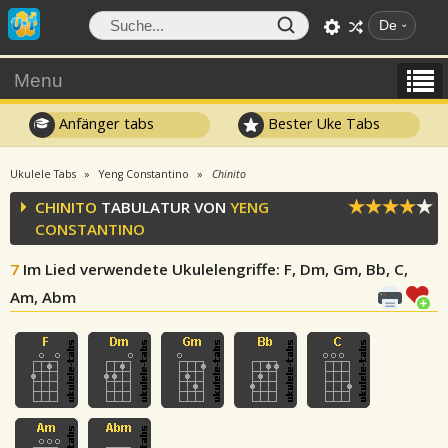
De
Menu
Anfänger tabs
Bester Uke Tabs
Ukulele Tabs
Yeng Constantino
Chinito
CHINITO
TABULATUR VON
YENG
CONSTANTINO
7
Im Lied verwendete Ukulelengriffe
: F, Dm, Gm, Bb, C,
Am, Abm