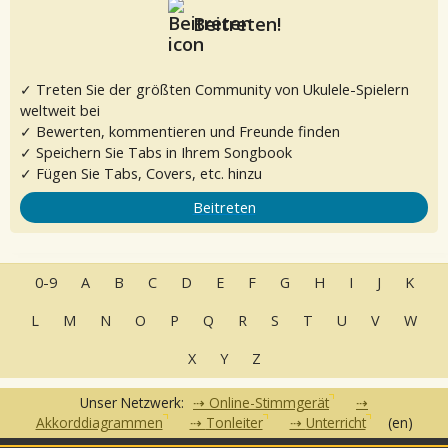
Beitreten!
✓ Treten Sie der größten Community von Ukulele-Spielern
weltweit bei
✓ Bewerten, kommentieren und Freunde finden
✓ Speichern Sie Tabs in Ihrem Songbook
✓ Fügen Sie Tabs, Covers, etc. hinzu
Beitreten
0-9
A
B
C
D
E
F
G
H
I
J
K
L
M
N
O
P
Q
R
S
T
U
V
W
X
Y
Z
Unser Netzwerk:
Online-Stimmgerät
Akkorddiagrammen
Tonleiter
Unterricht
(en)