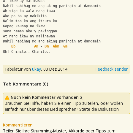
At ikaw ay malinawan
Dahil nabihag mo ang aking paningin at damdamin
Ah sige ka wala nang tawa
Ako pa ba ay nakikita
Nalimutan ko ang itsura ko
Kapag kausap na ikaw
sana naman ako'y pakinggan
At nang ikaw ay malinawan
Dahil nabihag mo ang aking paningin at damdamin
Bb
Am
 - 
Dm
Abm
Gm
Oh! Chinito.. Chinito..
Tabulatur von
ukay
,
03 Dez 2014
Feedback senden
Tab Kommentare (
0
)
Noch kein Kommentar vorhanden :(
Brauchen Sie Hilfe, haben Sie einen Tipp zu teilen, oder wollen
einfach nur über dieses Lied sprechen? Starte die Diskussion!
Kommentieren
Teilen Sie Ihre Strumming-Muster, Akkorde oder Tipps zum