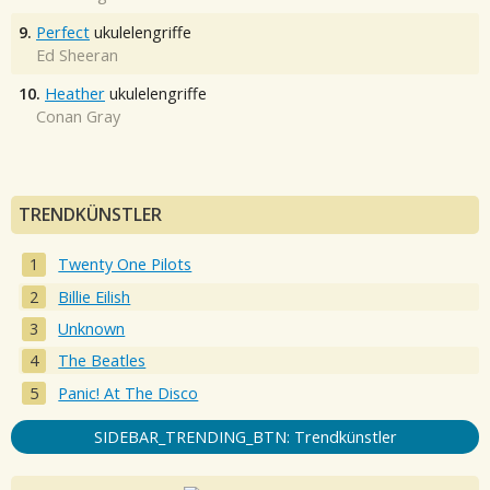
9.
Perfect
ukulelengriffe
Ed Sheeran
10.
Heather
ukulelengriffe
Conan Gray
TRENDKÜNSTLER
Twenty One Pilots
Billie Eilish
Unknown
The Beatles
Panic! At The Disco
SIDEBAR_TRENDING_BTN: Trendkünstler