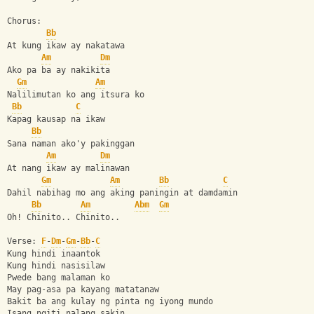
Chorus:
Bb
At kung ikaw ay nakatawa
Am
Dm
Ako pa ba ay nakikita
Gm
Am
Nalilimutan ko ang itsura ko
Bb
C
Kapag kausap na ikaw
Bb
Sana naman ako'y pakinggan
Am
Dm
At nang ikaw ay malinawan
Gm
Am
Bb
C
Dahil nabihag mo ang aking paningin at damdamin
Bb
Am
Abm
Gm
Oh! Chinito.. Chinito..
Verse: 
F
-
Dm
-
Gm
-
Bb
-
C
Kung hindi inaantok
Kung hindi nasisilaw
Pwede bang malaman ko
May pag-asa pa kayang matatanaw
Bakit ba ang kulay ng pinta ng iyong mundo
Isang ngiti nalang sakin