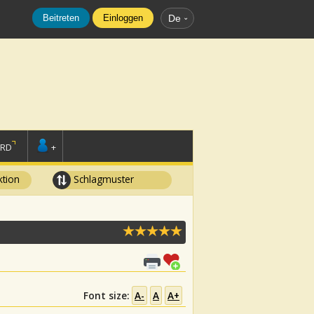
Beitreten
Einloggen
De
ORD
+
tion
Schlagmuster
Font size:
A-
A
A+