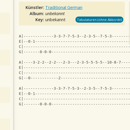
Künstler:
Traditional German
Album:
unbekannt
Key:
unbekannt
Tabulaturen (ohne Akkorde)
A|-------------3-3-7-7-5-3--2-3-5--7-5-3-------
E|--0-1----------------------------------------
C|---------------------------------------------
G|-------0-0-0---------------------------------
A|----3-2-2--2-2---2-3---2-3-5-5-5-5--10-8-7---
E|---------------------------------------------
C|---------------------------------------------
G|--0------------2-----------------------------
A|-------------3-3-7-7-5-3--2-3-5--7-5-3-------
E|--0-1----------------------------------------
C|---------------------------------------------
G|-------0-0-0---------------------------------