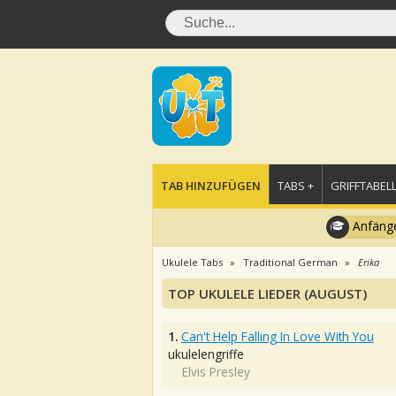
TAB HINZUFÜGEN
TABS +
GRIFFTABELL
Anfänge
Ukulele Tabs
Traditional German
Erika
TOP UKULELE LIEDER (AUGUST)
1.
Can't Help Falling In Love With You
ukulelengriffe
Elvis Presley