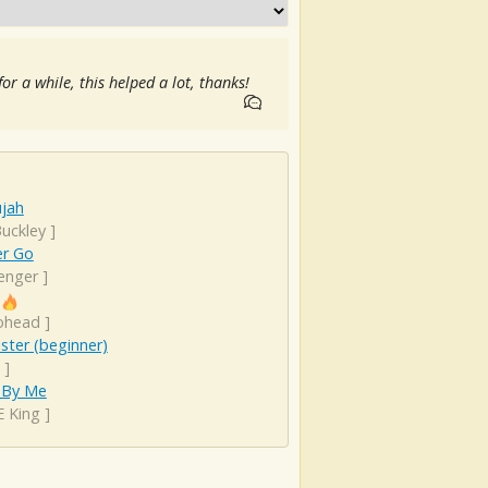
for a while, this helped a lot, thanks!
ujah
Buckley
]
er Go
enger
]
ohead
]
ister (beginner)
]
 By Me
E King
]