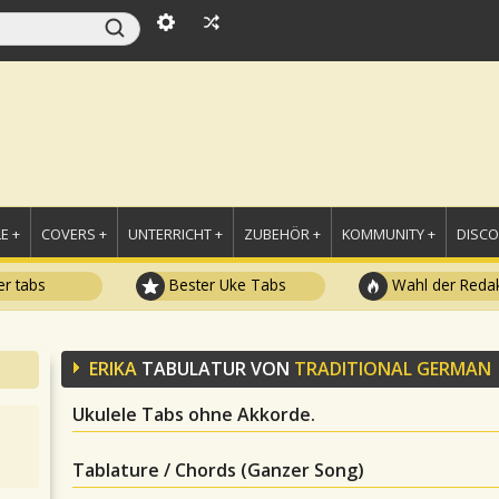
E +
COVERS +
UNTERRICHT +
ZUBEHÖR +
KOMMUNITY +
DISC
r tabs
Bester Uke Tabs
Wahl der Redak
ERIKA
TABULATUR VON
TRADITIONAL GERMAN
Ukulele Tabs ohne Akkorde.
Tablature / Chords (Ganzer Song)