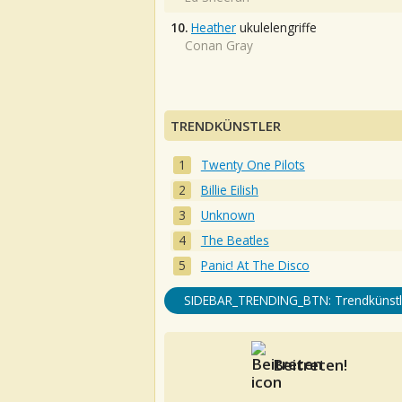
10.
Heather
ukulelengriffe
Conan Gray
TRENDKÜNSTLER
Twenty One Pilots
Billie Eilish
Unknown
The Beatles
Panic! At The Disco
SIDEBAR_TRENDING_BTN: Trendkünstl
Beitreten!