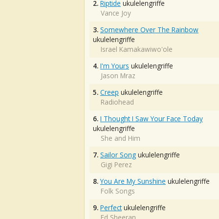
2.
Riptide
ukulelengriffe
Vance Joy
3.
Somewhere Over The Rainbow
ukulelengriffe
Israel Kamakawiwo'ole
4.
I'm Yours
ukulelengriffe
Jason Mraz
5.
Creep
ukulelengriffe
Radiohead
6.
I Thought I Saw Your Face Today
ukulelengriffe
She and Him
7.
Sailor Song
ukulelengriffe
Gigi Perez
8.
You Are My Sunshine
ukulelengriffe
Folk Songs
9.
Perfect
ukulelengriffe
Ed Sheeran