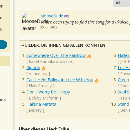
on
MooseDude
de
I have been trying to find this song for a ukulele 
30 Jun 2022
ok
LIEDER, DIE IHNEN GEFALLEN KÖNNTEN
Somewhere Over The Rainbow
Hallel
[
Israel Kamakawiwo'ole
]
[
Jeff 
Riptide
Let H
[
Vance Joy
]
[
Pass
.
Can't Help Falling In Love With You
Creep
[
Elvis Presley
]
[
Radi
Don't Worry Be Happy
Soul S
[
Bobby Mcferrin
]
[
Train
arts
Hakuna Matata
Stand
[
Disney
]
[
Ben 
k
m
Über dieses Lied: Erika