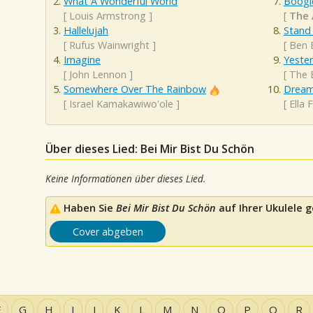
What A Wonderful World
Boogi
[
Louis Armstrong
]
[
The 
Hallelujah
Stand
[
Rufus Wainwright
]
[
Ben 
Imagine
Yeste
[
John Lennon
]
[
The 
Somewhere Over The Rainbow
Dream
[
Israel Kamakawiwo'ole
]
[
Ella 
Über dieses Lied: Bei Mir Bist Du Schön
Keine Informationen über dieses Lied.
Haben Sie
Bei Mir Bist Du Schön
auf Ihrer Ukulele g
Cover abgeben
F
G
H
I
J
K
L
M
N
O
P
Q
R