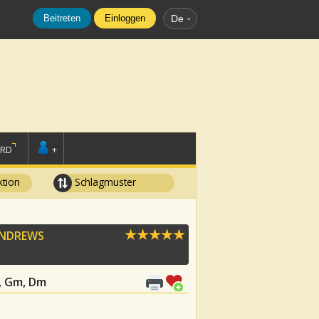
Beitreten
Einloggen
De
ORD
+
tion
Schlagmuster
ANDREWS
7, Gm, Dm