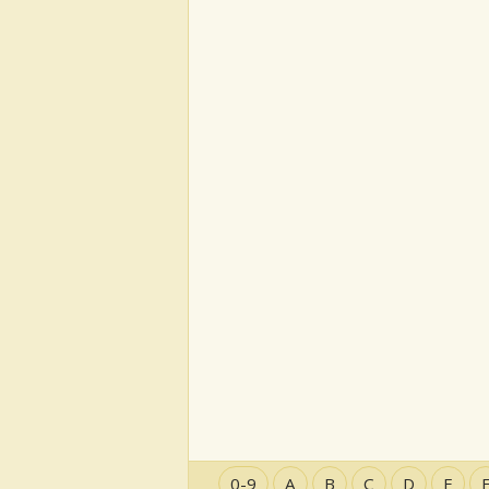
0-9
A
B
C
D
E