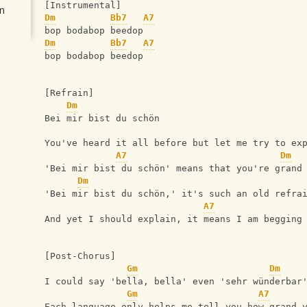
[Instrumental]
n
Dm
Bb7
A7
bop bodabop beedop
Dm
Bb7
A7
bop bodabop beedop
[Refrain]
Dm
Bei mir bist du schön
You've heard it all before but let me try to ex
A7
Dm
'Bei mir bist du schön' means that you're grand
Dm
'Bei mir bist du schön,' it's such an old refra
A7
And yet I should explain, it means I am begging
[Post-Chorus]
Gm
Dm
I could say 'bella, bella' even 'sehr wünderbar
Gm
A7
Each language only helps me tell you how grand 