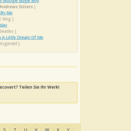
e Woogie Bugle Boy
Andrews Sisters
]
 By Me
E King
]
rday
Beatles
]
 A Little Dream Of Me
Fitzgerald
]
ecovert? Teilen Sie Ihr Werk!
S
T
U
V
W
X
Y