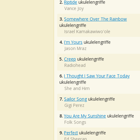
2.
Riptide
ukulelengriffe
Vance Joy
3.
Somewhere Over The Rainbow
ukulelengriffe
Israel Kamakawiwo'ole
4.
I'm Yours
ukulelengriffe
Jason Mraz
5.
Creep
ukulelengriffe
Radiohead
6.
I Thought I Saw Your Face Today
ukulelengriffe
She and Him
7.
Sailor Song
ukulelengriffe
Gigi Perez
8.
You Are My Sunshine
ukulelengriffe
Folk Songs
9.
Perfect
ukulelengriffe
Ed Sheeran