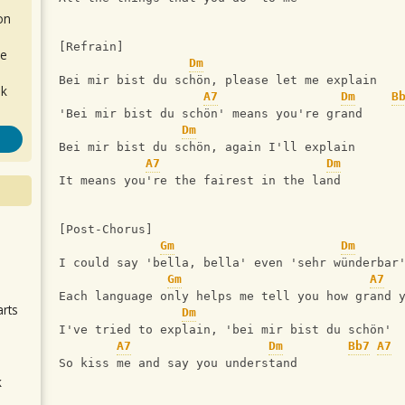
on
[Refrain]
de
Dm
Bei mir bist du schön, please let me explain
ok
A7
Dm
B
'Bei mir bist du schön' means you're grand
Dm
Bei mir bist du schön, again I'll explain
A7
Dm
It means you're the fairest in the land
[Post-Chorus]
.
Gm
Dm
I could say 'bella, bella' even 'sehr wünderbar
Gm
A7
Each language only helps me tell you how grand 
arts
Dm
I've tried to explain, 'bei mir bist du schön'
A7
Dm
Bb7
A7
So kiss me and say you understand
k
m