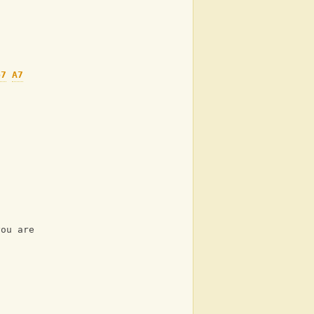
b7
A7
'
you are