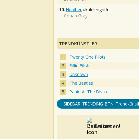
10.
Heather
ukulelengriffe
Conan Gray
TRENDKÜNSTLER
Twenty One Pilots
Billie Eilish
Unknown
The Beatles
Panic! At The Disco
SIDEBAR_TRENDING_BTN: Trendkünstl
Beitreten!