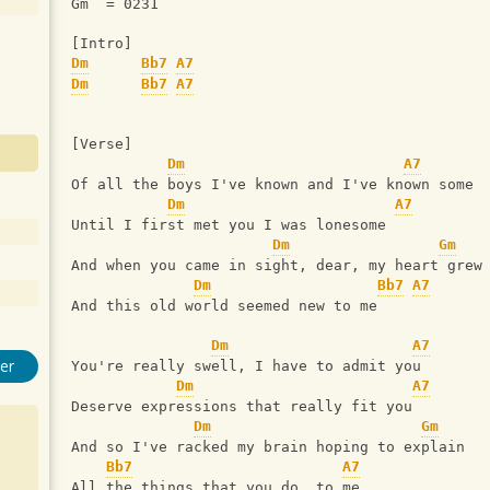
Gm  = 0231
[Intro]
Dm
Bb7
A7
Dm
Bb7
A7
[Verse]
Dm
A7
Of all the boys I've known and I've known some
Dm
A7
Until I first met you I was lonesome
Dm
Gm
And when you came in sight, dear, my heart grew
Dm
Bb7
A7
And this old world seemed new to me
Dm
A7
er
You're really swell, I have to admit you
Dm
A7
Deserve expressions that really fit you
Dm
Gm
And so I've racked my brain hoping to explain
Bb7
A7
All the things that you do  to me