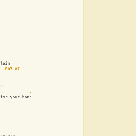
plain
Bb7
A7
in
Dm
 for your hand
'
you are