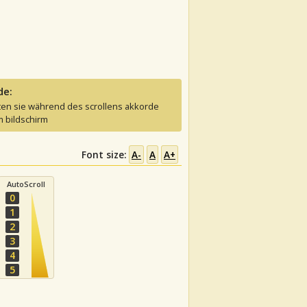
de:
ten sie während des scrollens akkorde
 bildschirm
Font size:
A-
A
A+
AutoScroll
0
1
2
3
4
5