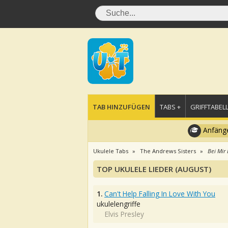
TAB HINZUFÜGEN
TABS +
GRIFFTABELL
Anfänge
Ukulele Tabs
The Andrews Sisters
Bei Mir 
TOP UKULELE LIEDER (AUGUST)
1.
Can't Help Falling In Love With You
ukulelengriffe
Elvis Presley