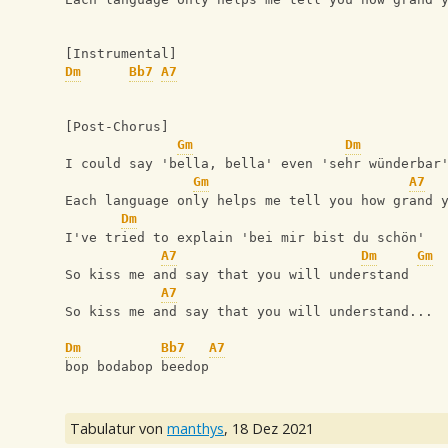
[Instrumental]
Dm
Bb7
A7
[Post-Chorus]
Gm
Dm
I could say 'bella, bella' even 'sehr wünderbar
Gm
A7
Each language only helps me tell you how grand 
Dm
I've tried to explain 'bei mir bist du schön'
A7
Dm
Gm
So kiss me and say that you will understand
A7
So kiss me and say that you will understand...
Dm
Bb7
A7
bop bodabop beedop
Tabulatur von
manthys
,
18 Dez 2021