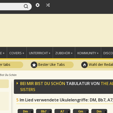
E +
COVERS +
UNTERRICHT +
ZUBEHÖR +
KOMMUNITY +
DISC
r tabs
Bester Uke Tabs
Wahl der Redak
Bist Du Schön
BEI MIR BIST DU SCHÖN
TABULATUR VON
THE 
SISTERS
5
Im Lied verwendete Ukulelengriffe
: DM, Bb7, A