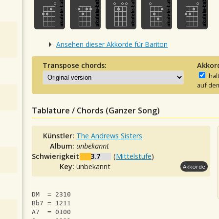
Ansehen dieser Akkorde für Bariton
Transpose chords:
Akkor
hal
auf dem
Tablature / Chords (Ganzer Song)
Künstler:
The Andrews Sisters
Album:
unbekannt
Schwierigkeit:
3.7
(
Mittelstufe
)
Key:
unbekannt
Akkorde
DM  = 2310
Bb7 = 1211
A7  = 0100