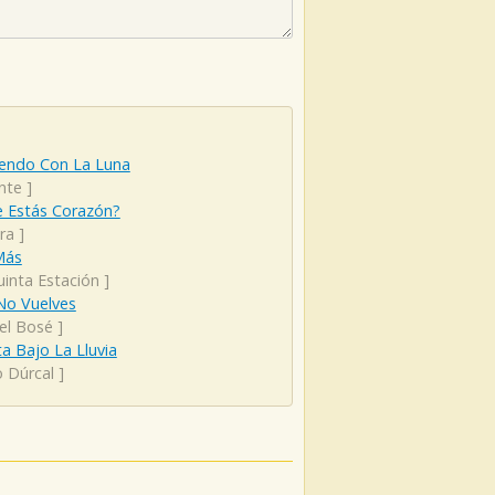
endo Con La Luna
nte
]
 Estás Corazón?
ra
]
Más
uinta Estación
]
No Vuelves
el Bosé
]
a Bajo La Lluvia
o Dúrcal
]