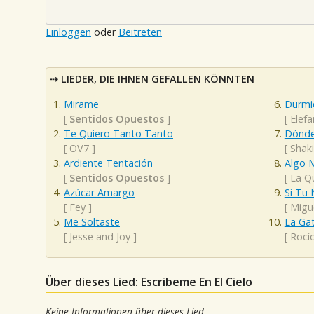
Einloggen
oder
Beitreten
LIEDER, DIE IHNEN GEFALLEN KÖNNTEN
Mirame
Durmi
[
Sentidos Opuestos
]
[
Elefa
Te Quiero Tanto Tanto
Dónde
[
OV7
]
[
Shaki
Ardiente Tentación
Algo 
[
Sentidos Opuestos
]
[
La Q
Azúcar Amargo
Si Tu 
[
Fey
]
[
Migu
Me Soltaste
La Gat
[
Jesse and Joy
]
[
Rocí
Über dieses Lied: Escribeme En El Cielo
Keine Informationen über dieses Lied.