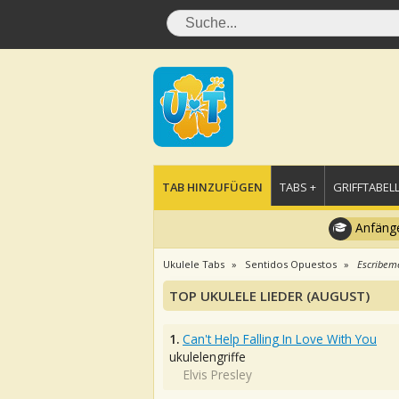
TAB HINZUFÜGEN
TABS +
GRIFFTABELL
Anfänge
Ukulele Tabs
Sentidos Opuestos
Escribeme
TOP UKULELE LIEDER (AUGUST)
1.
Can't Help Falling In Love With You
ukulelengriffe
Elvis Presley