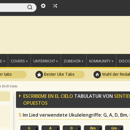
E +
COVERS +
UNTERRICHT +
ZUBEHÖR +
KOMMUNITY +
DISC
r tabs
Bester Uke Tabs
Wahl der Redak
 En El Cielo
ESCRIBEME EN EL CIELO
TABULATUR VON
SENTI
OPUESTOS
5
Im Lied verwendete Ukulelengriffe
: G, A, D, Bm