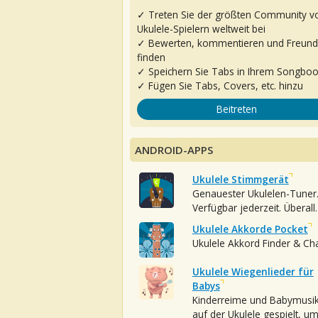
✓ Treten Sie der größten Community v
Ukulele-Spielern weltweit bei
✓ Bewerten, kommentieren und Freun
finden
✓ Speichern Sie Tabs in Ihrem Songbo
✓ Fügen Sie Tabs, Covers, etc. hinzu
Beitreten
ANDROID-APPS
Ukulele Stimmgerät
Genauester Ukulelen-Tuner
Verfügbar jederzeit. Überall.
Ukulele Akkorde Pocket
Ukulele Akkord Finder & Ch
Ukulele Wiegenlieder für
Babys
Kinderreime und Babymusi
auf der Ukulele gespielt, u