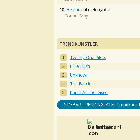
10.
Heather
ukulelengriffe
Conan Gray
TRENDKÜNSTLER
Twenty One Pilots
Billie Eilish
Unknown
The Beatles
Panic! At The Disco
SIDEBAR_TRENDING_BTN: Trendkünstl
Beitreten!