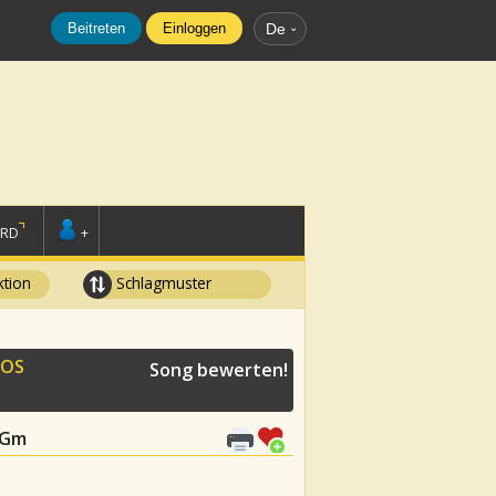
Beitreten
Einloggen
De
ORD
+
tion
Schlagmuster
DOS
Song bewerten!
, Gm