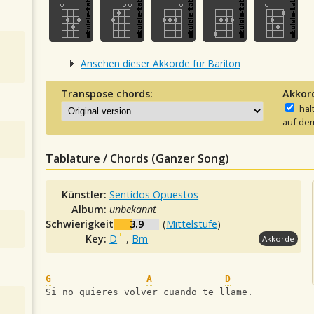
Ansehen dieser Akkorde für Bariton
Transpose chords:
Akkor
hal
auf dem
Tablature / Chords (Ganzer Song)
Künstler:
Sentidos Opuestos
Album:
unbekannt
Schwierigkeit:
3.9
(
Mittelstufe
)
Key:
D
,
Bm
Akkorde
G
A
D
Si no quieres volver cuando te llame.