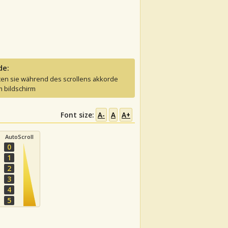
de:
ten sie während des scrollens akkorde
 bildschirm
Font size:
A-
A
A+
AutoScroll
0
1
2
3
4
5