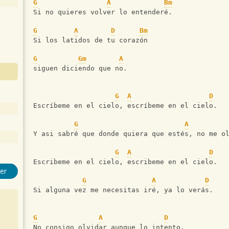
G
A
Bm
Si no quieres volver lo entenderé.
G
A
D
Bm
Si los latidos de tu corazón
G
Gm
A
siguen diciendo que no.
G
A
D
Escríbeme en el cielo, escríbeme en el cielo.
G
A
Y asi sabré que donde quiera que estés, no me o
G
A
D
Escribeme en el cielo, escribeme en el cielo.
er
G
A
D
Si alguna vez me necesitas iré, ya lo verás.
G
A
D
No consigo olvidar aunque lo intento.