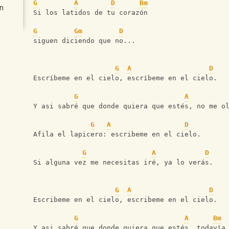
G
A
D
Bm
n
Si los latidos de tu corazón 
G
Gm
D
siguen diciendo que no...
G
A
D
Escríbeme en el cielo, escríbeme en el cielo.
G
A
Y asi sabré que donde quiera que estés, no me o
G
A
D
Afila el lapicero: escribeme en el cielo.
G
A
D
Si alguna vez me necesitas iré, ya lo verás.
G
A
D
Escribeme en el cielo, escribeme en el cielo.
G
A
Bm
Y asi sabré que donde quiera que estés, todavía