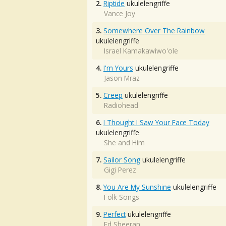
2.
Riptide
ukulelengriffe
Vance Joy
3.
Somewhere Over The Rainbow
ukulelengriffe
Israel Kamakawiwo'ole
4.
I'm Yours
ukulelengriffe
Jason Mraz
5.
Creep
ukulelengriffe
Radiohead
6.
I Thought I Saw Your Face Today
ukulelengriffe
She and Him
7.
Sailor Song
ukulelengriffe
Gigi Perez
8.
You Are My Sunshine
ukulelengriffe
Folk Songs
9.
Perfect
ukulelengriffe
Ed Sheeran