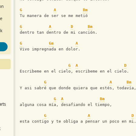
on
G
A
Bm
Tu manera de ser se me metió
de
G
A
D
Bm
ok
dentro tan dentro de mi canción.
G
Gm
A
Vivo impregnada en dolor.
G
A
D
Escribeme en el cielo, escribeme en el cielo.
.
G
A
Bm
Y asi sabré que donde quiera que estés, todavía
G
A
Bm
arts
alguna cosa mía, desafiando el tiempo,
G
A
D
esta contigo y te obliga a pensar un poco en mi
k
m