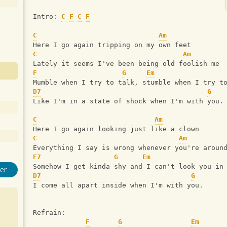
Intro: 
C
-
F
-
C
-
F
C
Am
Here I go again tripping on my own feet
C
Am
Lately it seems I've been being old foolish me
F
G
Em
Mumble when I try to talk, stumble when I try t
D7
G
Like I'm in a state of shock when I'm with you.
C
Am
Here I go again looking just like a clown
C
Am
Everything I say is wrong whenever you're aroun
F7
G
Em
Somehow I get kinda shy and I can't look you in
er
D7
G
I come all apart inside when I'm with you.
Refrain:
F
G
Em