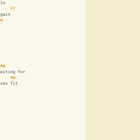
rin
C7
again
Am
Am
waiting for
Am
eces fit
.