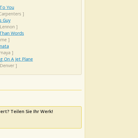
 To You
Carpenters
]
s Guy
 Lennon
]
Than Words
eme
]
mata
rmaya
]
g On A Jet Plane
 Denver
]
ert? Teilen Sie Ihr Werk!