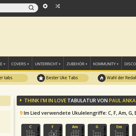
E +
COVERS +
UNTERRICHT +
ZUBEHÖR +
KOMMUNITY +
DISC
r tabs
Bester Uke Tabs
Wahl der Redak
THINK I'M IN LOVE
TABULATUR VON
PAUL ANKA
9
Im Lied verwendete Ukulelengriffe
: C, F, Am, G,