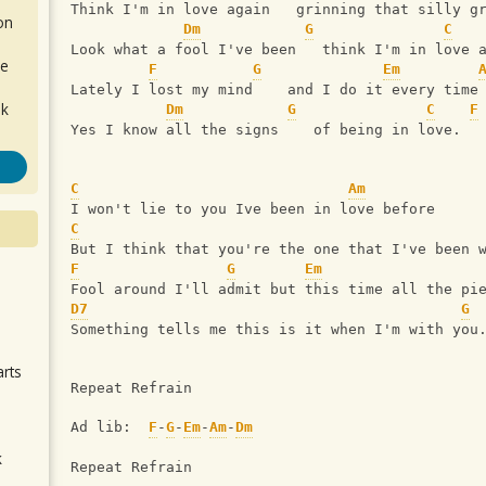
Think I'm in love again   grinning that silly g
on
Dm
G
C
Look what a fool I've been   think I'm in love 
de
F
G
Em
Lately I lost my mind    and I do it every time
ok
Dm
G
C
F
Yes I know all the signs    of being in love.
C
Am
I won't lie to you Ive been in love before
C
But I think that you're the one that I've been 
F
G
Em
Fool around I'll admit but this time all the pi
.
D7
G
Something tells me this is it when I'm with you
arts
Repeat Refrain
Ad lib:  
F
-
G
-
Em
-
Am
-
Dm
k
Repeat Refrain
m