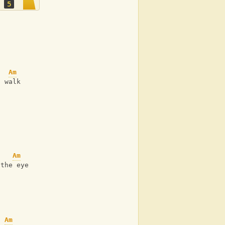
5
Am
o walk
d
Am
 the eye
Am