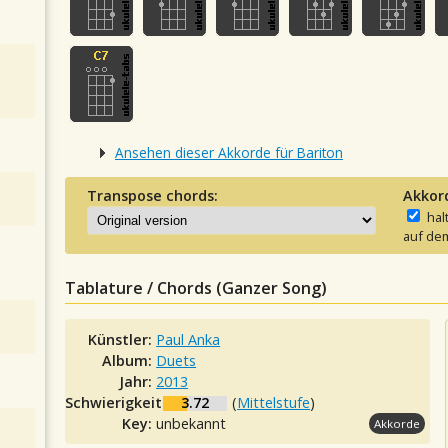
Ansehen dieser Akkorde für Bariton
Transpose chords:
Akkor
hal
auf dem
Tablature / Chords (Ganzer Song)
Künstler:
Paul Anka
Album:
Duets
Jahr:
2013
Schwierigkeit:
3.72
(
Mittelstufe
)
Key:
unbekannt
Akkorde