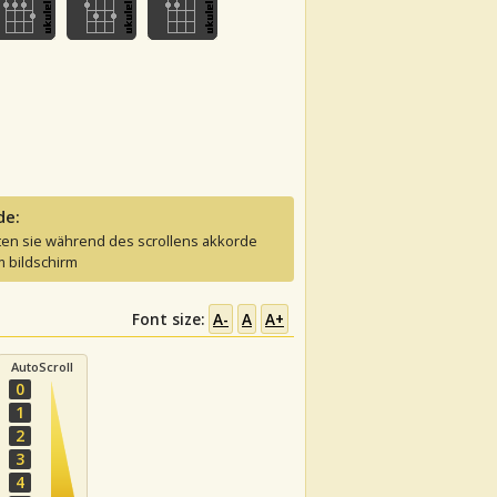
de:
ten sie während des scrollens akkorde
 bildschirm
Font size:
A-
A
A+
AutoScroll
0
1
2
3
4