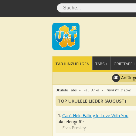
TAB HINZUFÜGEN
TABS +
GRIFFTABELL
Anfänge
Ukulele Tabs
Paul Anka
Think I'm In Love
TOP UKULELE LIEDER (AUGUST)
1.
Can't Help Falling In Love With You
ukulelengriffe
Elvis Presley