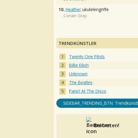
10.
Heather
ukulelengriffe
Conan Gray
TRENDKÜNSTLER
Twenty One Pilots
Billie Eilish
Unknown
The Beatles
Panic! At The Disco
SIDEBAR_TRENDING_BTN: Trendkünstl
Beitreten!