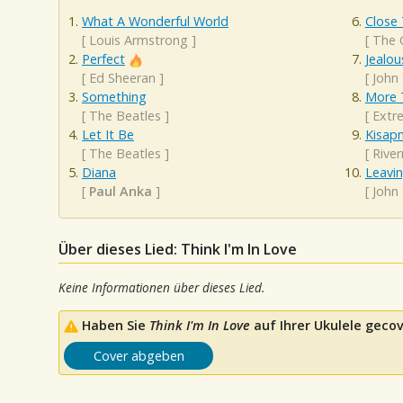
What A Wonderful World
Close
[
Louis Armstrong
]
[
The 
Perfect
Jealou
[
Ed Sheeran
]
[
John
Something
More 
[
The Beatles
]
[
Extr
Let It Be
Kisap
[
The Beatles
]
[
Rive
Diana
Leavin
[
Paul Anka
]
[
John
Über dieses Lied: Think I'm In Love
Keine Informationen über dieses Lied.
Haben Sie
Think I'm In Love
auf Ihrer Ukulele gecov
Cover abgeben