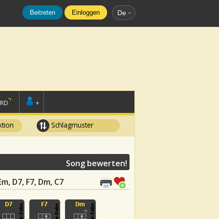
Beitreten
Einloggen
De
ORD
+
tion
Schlagmuster
Song bewerten!
 Em, D7, F7, Dm, C7