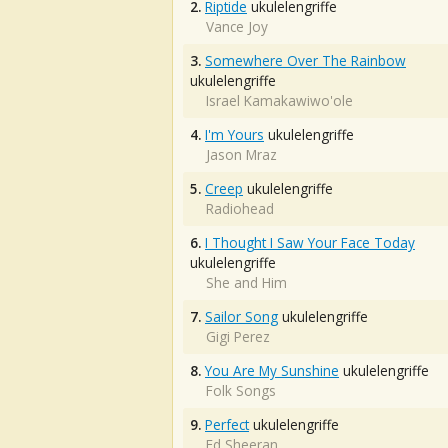
2.
Riptide
ukulelengriffe
Vance Joy
3.
Somewhere Over The Rainbow
ukulelengriffe
Israel Kamakawiwo'ole
4.
I'm Yours
ukulelengriffe
Jason Mraz
5.
Creep
ukulelengriffe
Radiohead
6.
I Thought I Saw Your Face Today
ukulelengriffe
She and Him
7.
Sailor Song
ukulelengriffe
Gigi Perez
8.
You Are My Sunshine
ukulelengriffe
Folk Songs
9.
Perfect
ukulelengriffe
Ed Sheeran