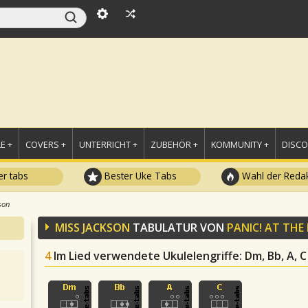
E +
COVERS +
UNTERRICHT +
ZUBEHÖR +
KOMMUNITY +
DISC
r tabs
Bester Uke Tabs
Wahl der Redak
son
MISS JACKSON
TABULATUR VON
PANIC! AT THE
4
Im Lied verwendete Ukulelengriffe
: Dm, Bb, A, C