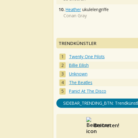
10.
Heather
ukulelengriffe
Conan Gray
TRENDKÜNSTLER
Twenty One Pilots
Billie Eilish
Unknown
The Beatles
Panic! At The Disco
SIDEBAR_TRENDING_BTN: Trendkünstl
Beitreten!