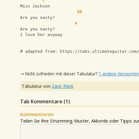
C
Miss Jackson
Bb
Are you nasty?
A
Are you nasty?
I love her anyway
# adapted from: https://tabs.ultimateguitar.com
⇢ Nicht zufrieden mit dieser Tabulatur?
1 andere Version(en
Tabulatur von
Zack_fried
,
Tab Kommentare (
1
)
Kommentieren
Teilen Sie Ihre Strumming-Muster, Akkorde oder Tipps zum