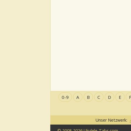
0-9
A
B
C
D
E
Unser Netzwerk:
© 2008-2026 Ukulele-Tabs.com