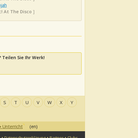
ujah
c! At The Disco
]
 Teilen Sie Ihr Werk!
S
T
U
V
W
X
Y
Unterricht
(en)
•
•
•
n
Datenschutzerklärung
Partner
Clubs