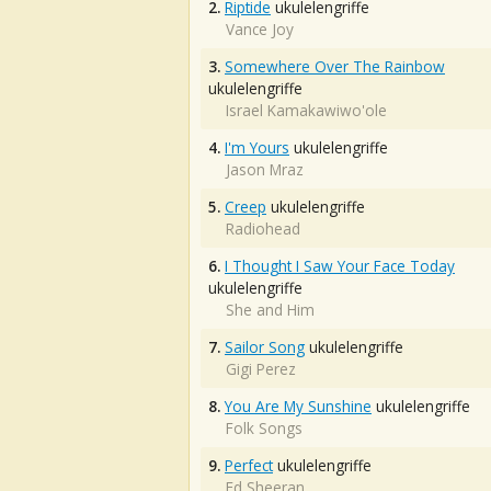
2.
Riptide
ukulelengriffe
Vance Joy
3.
Somewhere Over The Rainbow
ukulelengriffe
Israel Kamakawiwo'ole
4.
I'm Yours
ukulelengriffe
Jason Mraz
5.
Creep
ukulelengriffe
Radiohead
6.
I Thought I Saw Your Face Today
ukulelengriffe
She and Him
7.
Sailor Song
ukulelengriffe
Gigi Perez
8.
You Are My Sunshine
ukulelengriffe
Folk Songs
9.
Perfect
ukulelengriffe
Ed Sheeran