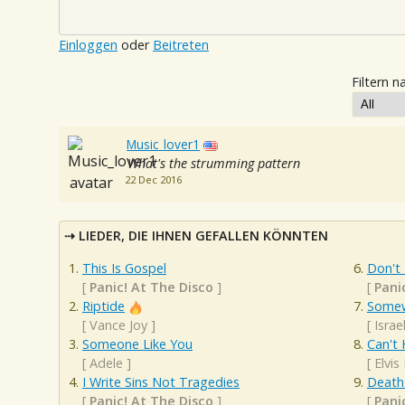
Einloggen
oder
Beitreten
Filtern n
Music_lover1
What's the strumming pattern
22 Dec 2016
LIEDER, DIE IHNEN GEFALLEN KÖNNTEN
This Is Gospel
Don't
[
Panic! At The Disco
]
[
Pani
Riptide
Somew
[
Vance Joy
]
[
Isra
Someone Like You
Can't 
[
Adele
]
[
Elvis
I Write Sins Not Tragedies
Death
[
Panic! At The Disco
]
[
Pani