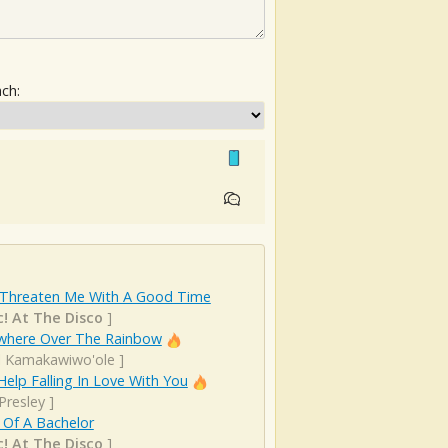
ach:
 Threaten Me With A Good Time
c! At The Disco
]
here Over The Rainbow
el Kamakawiwo'ole
]
Help Falling In Love With You
 Presley
]
 Of A Bachelor
c! At The Disco
]