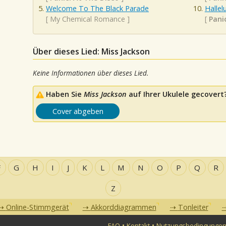
Welcome To The Black Parade
Hallel
[
My Chemical Romance
]
[
Pani
Über dieses Lied: Miss Jackson
Keine Informationen über dieses Lied.
Haben Sie
Miss Jackson
auf Ihrer Ukulele gecovert?
Cover abgeben
F
G
H
I
J
K
L
M
N
O
P
Q
R
Z
Online-Stimmgerät
Akkorddiagrammen
Tonleiter
•
•
FAQ
Kontakt
Nutzungsbedingunge