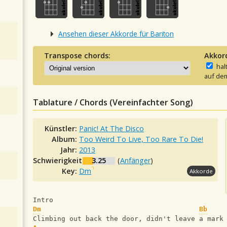
Ansehen dieser Akkorde für Bariton
Transpose chords:
Akkor
hal
auf dem
Tablature / Chords (Vereinfachter Song)
Künstler:
Panic! At The Disco
Album:
Too Weird To Live, Too Rare To Die!
Jahr:
2013
Schwierigkeit:
3.25
(
Anfänger
)
Key:
Dm
Akkorde
Intro
Dm
Bb
Climbing out back the door, didn't leave a mark