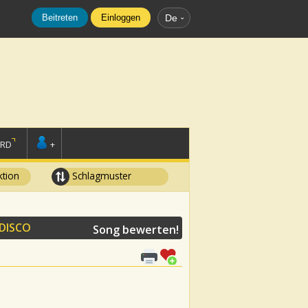
Beitreten
Einloggen
De
ORD
+
tion
Schlagmuster
 DISCO
Song bewerten!