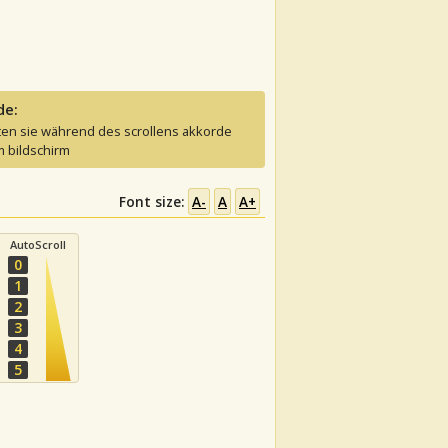
de:
ten sie während des scrollens akkorde
 bildschirm
Font size:
A-
A
A+
AutoScroll
0
1
2
3
4
5