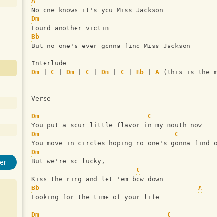
A
No one knows it's you Miss Jackson
Dm
Found another victim
Bb
But no one's ever gonna find Miss Jackson
Interlude
Dm
 | 
C
 | 
Dm
 | 
C
 | 
Dm
 | 
C
 | 
Bb
 | 
A
 (this is the 
Verse
Dm
C
You put a sour little flavor in my mouth now
Dm
C
You move in circles hoping no one's gonna find 
Dm
But we're so lucky,
er
C
Kiss the ring and let 'em bow down
Bb
A
Looking for the time of your life
Dm
C