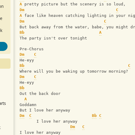
A
 pretty picture but the scenery is so loud,
on
Dm
C
A
 face like heaven catching lighting in your ni
de
Dm
C
But back away from the water, babe, you might d
ok
Bb
A
The party isn't over tonight
Pre-Chorus
Dm
C
He-eyy
Bb
C
Where will you be waking up tomorrow morning?
Dm
C
.
He-eyy
Bb
Out the back door
A
arts
Goddamn
But I love her anyway
Dm
C
Bb
C
       I love her anyway
k
Dm
C
I love her anyway
m