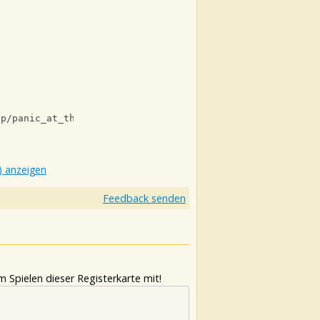
/p/panic_at_the_disco/miss_jackson_crd.htm
) anzeigen
Feedback senden
 Spielen dieser Registerkarte mit!