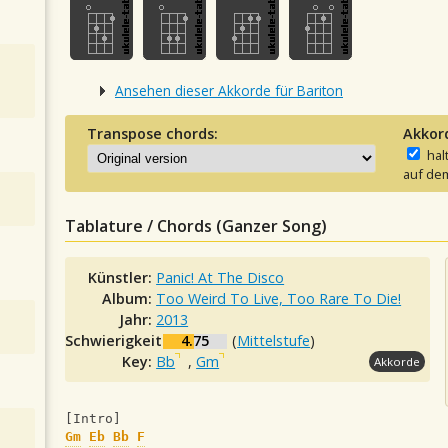
Ansehen dieser Akkorde für Bariton
Transpose chords:
Akkor
hal
auf dem
Tablature / Chords (Ganzer Song)
Künstler:
Panic! At The Disco
Album:
Too Weird To Live, Too Rare To Die!
Jahr:
2013
Schwierigkeit:
4.75
(
Mittelstufe
)
Key:
Bb
,
Gm
Akkorde
[Intro] 
Gm
Eb
Bb
F