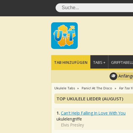
TAB HINZUFÜGEN
TABS +
GRIFFTABELL
Anfänge
Ukulele Tabs
Panic! At The Disco
Far Too Y
TOP UKULELE LIEDER (AUGUST)
1.
Can't Help Falling In Love With You
ukulelengriffe
Elvis Presley