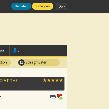
Beitreten
Einloggen
De
ORD
+
tion
Schlagmuster
C! AT THE
F