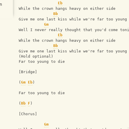
Eb
n
While the crown hangs heavy on either side
Bb
Give me one last kiss while we're far too young
Gm
Well I never really thought that you'd come ton
Eb
While the crown hangs heavy on either side
Bb
Give me one last kiss while we're far too young
(Hold optional)
Far too young to die
[Bridge]
(
Gm
Eb
)
Far too young to die
(
Bb
F
)
[Chorus]
Gm