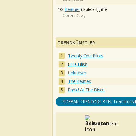
10.
Heather
ukulelengriffe
Conan Gray
TRENDKÜNSTLER
Twenty One Pilots
Billie Eilish
Unknown
The Beatles
Panic! At The Disco
SIDEBAR_TRENDING_BTN: Trendkünstl
Beitreten!