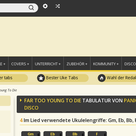
E +
COVERS +
UNTERRICHT +
ZUBEHÖR +
KOMMUNITY +
DISC
r tabs
Bester Uke Tabs
Wahl der Redak
oung To Die
FAR TOO YOUNG TO DIE
TABULATUR VON
PANI
DISCO
4
Im Lied verwendete Ukulelengriffe
: Gm, Eb, Bb, 