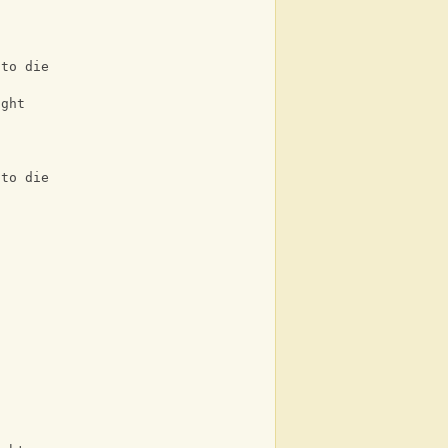
F
 to die
ight
F
 to die