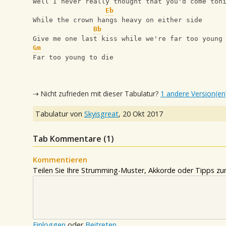
Well I never really thought that you'd come ton
Eb
While the crown hangs heavy on either side
Bb
Give me one last kiss while we're far too young
Gm
Far too young to die
⇢ Nicht zufrieden mit dieser Tabulatur?
1 andere Version(en
Tabulatur von
Skyisgreat
,
20 Okt 2017
Tab Kommentare (
1
)
Kommentieren
Teilen Sie Ihre Strumming-Muster, Akkorde oder Tipps zum
Einloggen
oder
Beitreten