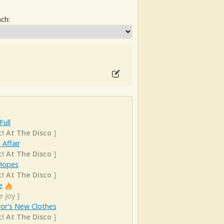
ach:
Full
c! At The Disco
]
 Affair
c! At The Disco
]
Hopes
c! At The Disco
]
e
e Joy
]
or's New Clothes
c! At The Disco
]