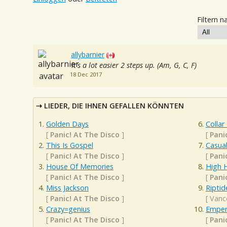
Filtern n
allybarnier
It's a lot easier 2 steps up. (Am, G, C, F)
18 Dec 2017
LIEDER, DIE IHNEN GEFALLEN KÖNNTEN
Golden Days
Collar 
[
Panic! At The Disco
]
[
Pani
This Is Gospel
Casual
[
Panic! At The Disco
]
[
Pani
House Of Memories
High 
[
Panic! At The Disco
]
[
Pani
Miss Jackson
Riptid
[
Panic! At The Disco
]
[
Vanc
Crazy=genius
Emper
[
Panic! At The Disco
]
[
Pani