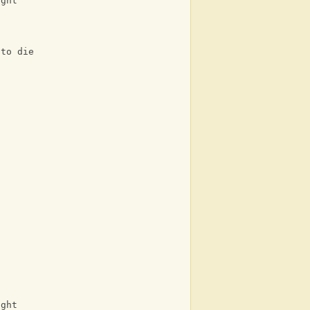
ight
F
 to die
ight