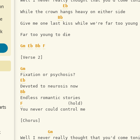
Well I never really thought that you'd come ton
on
Eb
While the crown hangs heavy on either side
Bb
de
Give me one last kiss while we're far too young
ok
Far too young to die
Gm
Eb
Bb
F
[Verse 2]
Gm
Fixation or psychosis?
Eb
.
Devoted to neurosis now
Bb
Endless romantic stories
F
                  (hold)
arts
You never could control me
[Chorus]
k
Gm
m
Well I never really thought that you'd come ton