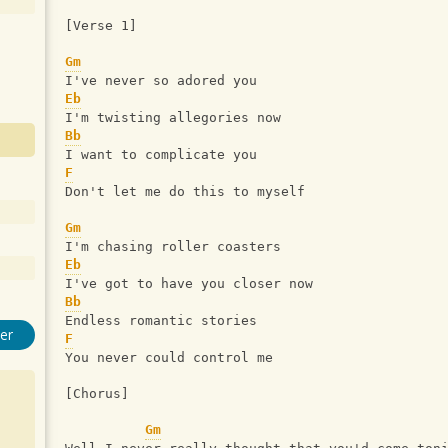
[Verse 1]
Gm
I've never so adored you
Eb
I'm twisting allegories now
Bb
I want to complicate you
F
Don't let me do this to myself
Gm
I'm chasing roller coasters
Eb
I've got to have you closer now
Bb
Endless romantic stories
er
F
You never could control me
[Chorus]
Gm