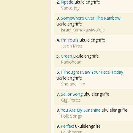
2.
Riptide
ukulelengriffe
Vance Joy
3.
Somewhere Over The Rainbow
ukulelengriffe
Israel Kamakawiwo'ole
4.
I'm Yours
ukulelengriffe
Jason Mraz
5.
Creep
ukulelengriffe
Radiohead
6.
I Thought I Saw Your Face Today
ukulelengriffe
She and Him
7.
Sailor Song
ukulelengriffe
Gigi Perez
8.
You Are My Sunshine
ukulelengriffe
Folk Songs
9.
Perfect
ukulelengriffe
Ed Sheeran