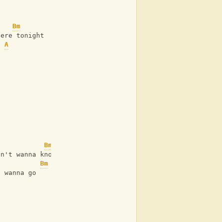
Bm
here tonight
A
Bm
on't wanna know
Bm
I wanna go