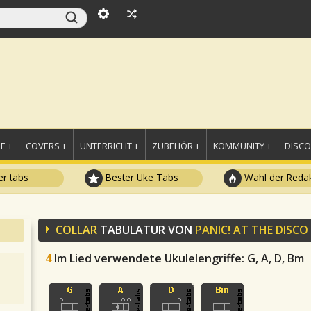
E +
COVERS +
UNTERRICHT +
ZUBEHÖR +
KOMMUNITY +
DISC
r tabs
Bester Uke Tabs
Wahl der Redak
COLLAR
TABULATUR VON
PANIC! AT THE DISCO
4
Im Lied verwendete Ukulelengriffe
: G, A, D, Bm