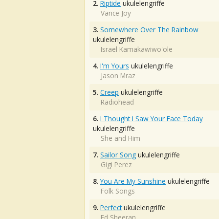
2.
Riptide
ukulelengriffe
Vance Joy
3.
Somewhere Over The Rainbow
ukulelengriffe
Israel Kamakawiwo'ole
4.
I'm Yours
ukulelengriffe
Jason Mraz
5.
Creep
ukulelengriffe
Radiohead
6.
I Thought I Saw Your Face Today
ukulelengriffe
She and Him
7.
Sailor Song
ukulelengriffe
Gigi Perez
8.
You Are My Sunshine
ukulelengriffe
Folk Songs
9.
Perfect
ukulelengriffe
Ed Sheeran