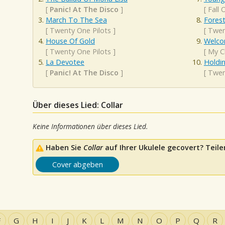
[
Panic! At The Disco
]
[
Fall 
March To The Sea
Fores
[
Twenty One Pilots
]
[
Twen
House Of Gold
Welco
[
Twenty One Pilots
]
[
My C
La Devotee
Holdi
[
Panic! At The Disco
]
[
Twen
Über dieses Lied: Collar
Keine Informationen über dieses Lied.
Haben Sie
Collar
auf Ihrer Ukulele gecovert? Teilen
Cover abgeben
F
G
H
I
J
K
L
M
N
O
P
Q
R