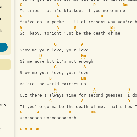
G
A
D
Bm
on
Memories that i'd blackout if you were mine
G
A
D
de
You've got a pocket full of reasons why you're 
G
A
D
Bm
ok
So, baby, tonight just be the death of me
G
A
Show me your love, your love
D
Bm
Gimme more but it's not enough
G
A
Show me your love, your love
D
Bm
.
Before the world catches up
G
A
D
Cuz there's always time for second guesses, I d
G
A
D
arts
If you're gonna be the death of me, that's how 
G
A
D
Bm
Ooooooooh Ooooooooooooh          
k
G
A
D
Bm
m