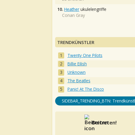
10.
Heather
ukulelengriffe
Conan Gray
TRENDKÜNSTLER
Twenty One Pilots
Billie Eilish
Unknown
The Beatles
Panic! At The Disco
SIDEBAR_TRENDING_BTN: Trendkünstl
Beitreten!