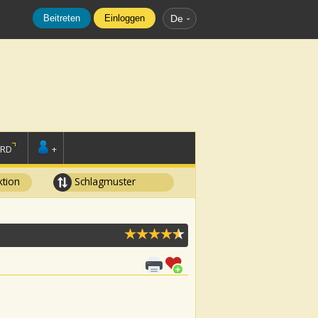
Beitreten
Einloggen
De
ORD
+
tion
Schlagmuster