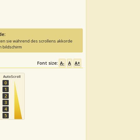
de:
ten sie während des scrollens akkorde
 bildschirm
Font size:
A-
A
A+
AutoScroll
0
1
2
3
4
5