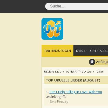
TAB HINZUFÜGEN
TABS +
GRIFFTABELL
Anfänge
Ukulele Tabs
Panic! At The Disco
Collar
TOP UKULELE LIEDER (AUGUST)
1.
Can't Help Falling In Love With You
ukulelengriffe
Elvis Presley