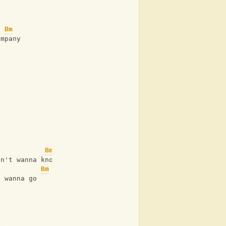
 
Bm
ompany
Bm
on't wanna know
Bm
I wanna go
e