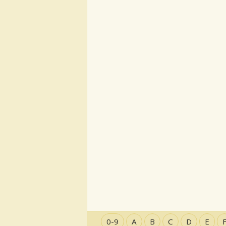
0-9
A
B
C
D
E