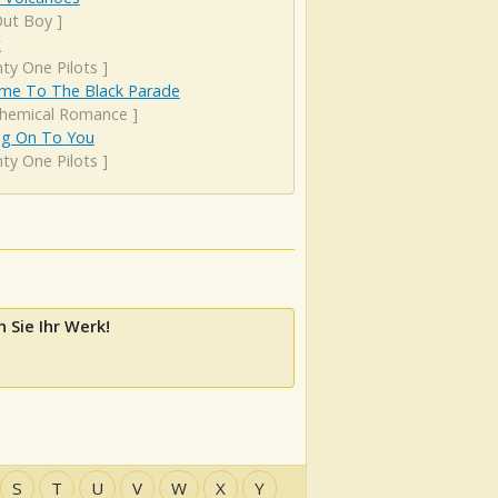
Out Boy
]
t
ty One Pilots
]
me To The Black Parade
hemical Romance
]
ng On To You
ty One Pilots
]
 Sie Ihr Werk!
S
T
U
V
W
X
Y