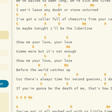
We've waited so damn long, we're sick and tired
G
A
D
Bm
I won't leave any doubt or stone unturned
G
A
D
I've got a collar full of chemistry from your c
G
A
D
Bm
A
So maybe tonight i'll be the libertine
G
A
Show me your love, your love
D
Bm
Gimme more but it's not enough
G
A
Show me your love, your love
D
Bm
Before the world catches up
G
A
D
Cuz there's always time for second guesses, I d
er
G
A
D
If you're gonna be the death of me, that's how 
G
A
D
Bm
G
A
D
Bm
You've got it all worked out with so little tim